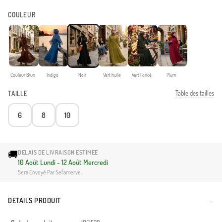
COULEUR
Couleur Brun
Indigo
Noir
Vert huile
Vert Foncé
Plum
Table des tailles
TAILLE
6
8
10
🚚
DELAIS DE LIVRAISON ESTIMEE
10 Août Lundi - 12 Août Mercredi
Sera Envoyé Par Sefamerve.
DETAILS PRODUIT