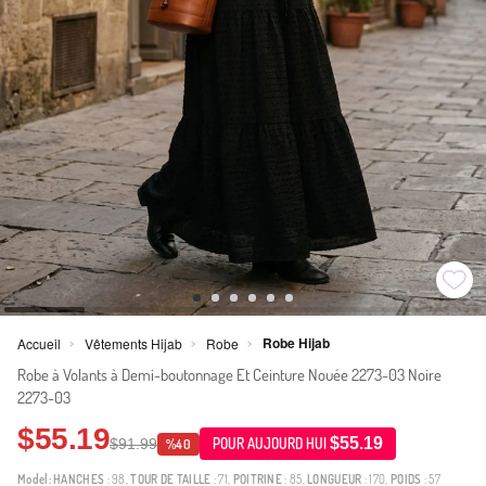
Robe Hijab
Accueil
Vêtements Hijab
Robe
>
>
>
Robe à Volants à Demi-boutonnage Et Ceinture Nouée 2273-03 Noire
2273-03
$55.19
$55.19
$91.99
POUR AUJOURD HUI
%40
Model:
HANCHES
: 98,
TOUR DE TAILLE
: 71,
POITRINE
: 85,
LONGUEUR
: 170,
POIDS
: 57