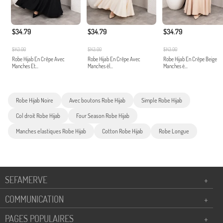
$34.79
$34.79
$34.79
$143.00
$143.00
$143.00
Robe Hijab En Crêpe Avec
Robe Hijab En Crêpe Avec
Robe Hijab En Crêpe Beige
Manches Et...
Manches él...
Manches é...
Robe Hijab Noire
Avec boutons Robe Hijab
Simple Robe Hijab
Col droit Robe Hijab
Four Season Robe Hijab
Manches elastiques Robe Hijab
Cotton Robe Hijab
Robe Longue
SEFAMERVE
+
COMMUNICATION
+
PAGES POPULAIRES
+