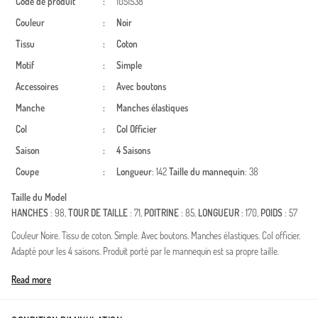
Code de produit
:
1051538
Couleur
:
Noir
Tissu
:
Coton
Motif
:
Simple
Accessoires
:
Avec boutons
Manche
:
Manches élastiques
Col
:
Col Officier
Saison
:
4 Saisons
Coupe
:
Longueur
: 142
Taille du mannequin
: 38
Taille du Model
HANCHES
: 98,
TOUR DE TAILLE
: 71,
POITRINE
: 85,
LONGUEUR
: 170,
POIDS
: 57
Couleur Noire. Tissu de coton. Simple. Avec boutons. Manches élastiques. Col officier.
Adapté pour les 4 saisons. Produit porté par le mannequin est sa propre taille.
Made in Türkiye
Read more