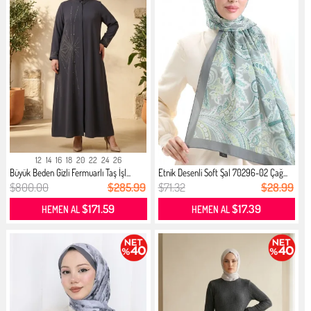
12
14
16
18
20
22
24
26
Büyük Beden Gizli Fermuarlı Taş İşl...
Etnik Desenli Soft Şal 70296-02 Çağ...
$800.00
$285.99
$71.32
$28.99
$171.59
$17.39
HEMEN AL
HEMEN AL