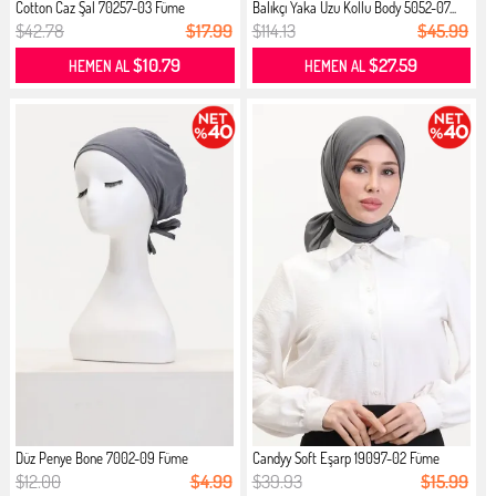
Cotton Caz Şal 70257-03 Füme
Balıkçı Yaka Uzu Kollu Body 5052-07...
$42.78
$17.99
$114.13
$45.99
$10.79
$27.59
HEMEN AL
HEMEN AL
Düz Penye Bone 7002-09 Füme
Candyy Soft Eşarp 19097-02 Füme
$12.00
$4.99
$39.93
$15.99