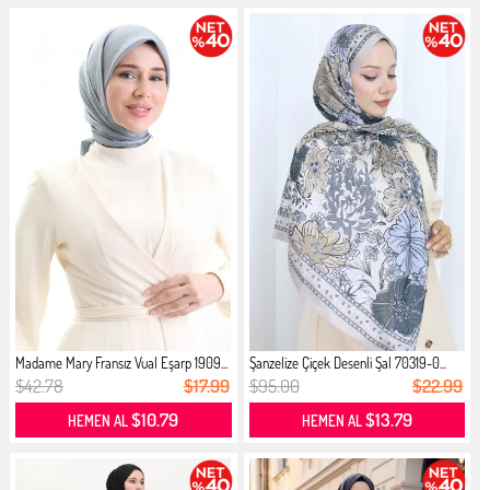
Madame Mary Fransız Vual Eşarp 1909...
Şanzelize Çiçek Desenli Şal 70319-0...
$42.78
$17.99
$95.00
$22.99
$10.79
$13.79
HEMEN AL
HEMEN AL