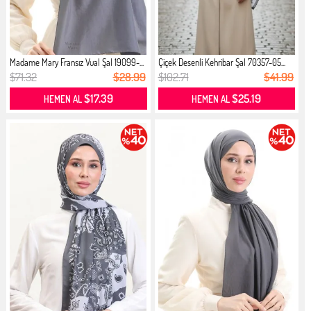
Madame Mary Fransız Vual Şal 19099-...
Çiçek Desenli Kehribar Şal 70357-05...
$71.32
$28.99
$102.71
$41.99
$17.39
$25.19
HEMEN AL
HEMEN AL