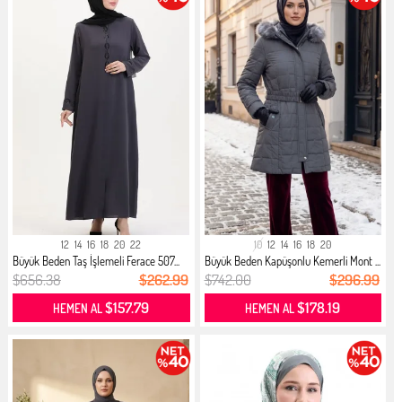
12
14
16
18
20
22
10
12
14
16
18
20
Büyük Beden Taş İşlemeli Ferace 507...
Büyük Beden Kapüşonlu Kemerli Mont ...
$656.38
$262.99
$742.00
$296.99
$157.79
$178.19
HEMEN AL
HEMEN AL