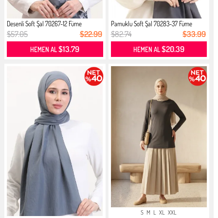
Desenli Soft Şal 70267-12 Füme
Pamuklu Soft Şal 70283-37 Füme
$57.05
$22.99
$82.74
$33.99
$13.79
$20.39
HEMEN AL
HEMEN AL
S
M
L
XL
XXL