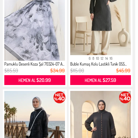
6
8
10
12
14
16
Pamuklu Desenli Koza Şal 70324-07 A...
Buble Kumaş Kolu Lastikli Tunik 055...
$85.59
$34.99
$115.00
$45.99
$20.99
$27.59
HEMEN AL
HEMEN AL