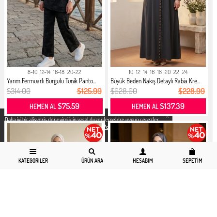
8-10
12-14
16-18
20-22
10
12
14
16
18
20
22
24
Yarım Fermuarlı Burgulu Tunik Panto...
Büyük Beden Nakış Detaylı Rabia Kre...
$314.00
$125.99
$628.00
$228.99
$75.59
$137.39
HEMEN AL
HEMEN AL
X
Daha iyi bir alisveris deneyimi icin yasal düzenlemelere uygun çerezler
kullanıyoruz. Detaylı bilgiye
Gizlilik ve Çerez Politikası
sayfamızdan
erişebilirsiniz.
KATEGORILER
ÜRÜN ARA
HESABIM
SEPETIM