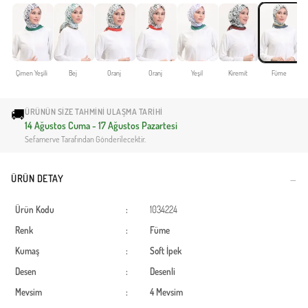
Çimen Yeşili
Bej
Oranj
Oranj
Yeşil
Kiremit
Füme
🚚
ÜRÜNÜN SIZE TAHMINI ULAŞMA TARIHI
14 Ağustos Cuma - 17 Ağustos Pazartesi
Sefamerve Tarafından Gönderilecektir.
ÜRÜN DETAY
Ürün Kodu
:
1034224
Renk
:
Füme
Kumaş
:
Soft İpek
Desen
:
Desenli
Mevsim
:
4 Mevsim