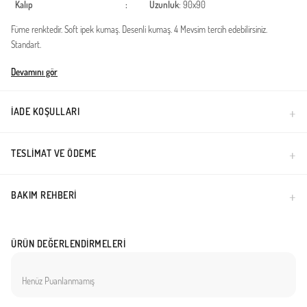
Kalıp
:
Uzunluk
: 90x90
Füme renktedir. Soft ipek kumaş. Desenli kumaş. 4 Mevsim tercih edebilirsiniz.
Standart.
Türkiye'de üretilmiştir.
Devamını gör
İADE KOŞULLARI
TESLIMAT VE ÖDEME
BAKIM REHBERI
ÜRÜN DEĞERLENDIRMELERI
Henüz Puanlanmamış