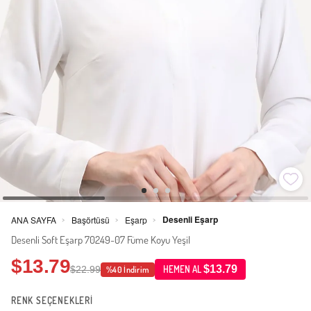
Desenli Eşarp
ANA SAYFA
Başörtüsü
Eşarp
>
>
>
Desenli Soft Eşarp 70249-07 Füme Koyu Yeşil
$13.79
$13.79
$22.99
HEMEN AL
%40 İndirim
RENK SEÇENEKLERİ