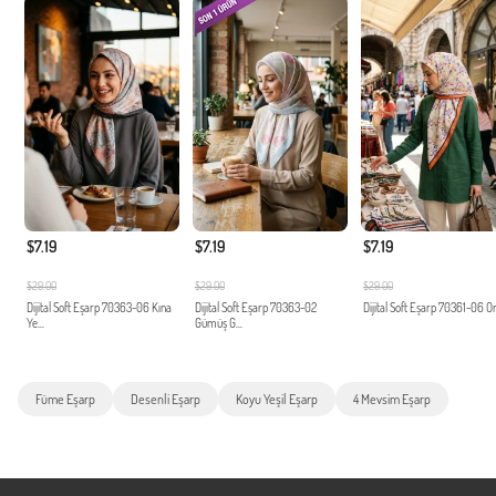
$7.19
$7.19
$7.19
$29.00
$29.00
$29.00
Dijital Soft Eşarp 70363-06 Kına
Dijital Soft Eşarp 70363-02
Dijital Soft Eşarp 70361-06 O
Ye...
Gümüş G...
Füme Eşarp
Desenli Eşarp
Koyu Yeşil Eşarp
4 Mevsim Eşarp