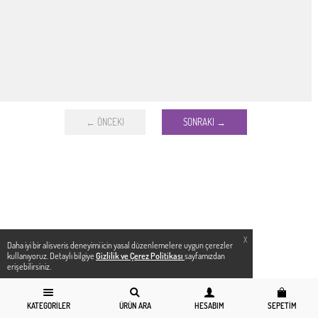
← ÖNCEKI
SONRAKI →
X
Daha iyi bir alisveris deneyimi icin yasal düzenlemelere uygun çerezler
kullanıyoruz. Detaylı bilgiye
Gizlilik ve Çerez Politikası
sayfamızdan
erişebilirsiniz.
KATEGORILER
ÜRÜN ARA
HESABIM
SEPETIM