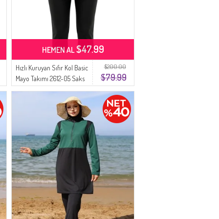
$47.99
HEMEN AL
$200.00
Hızlı Kuruyan Sıfır Kol Basic
$79.99
Mayo Takımı 2612-05 Saks