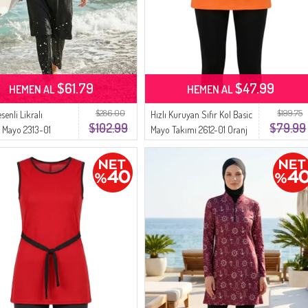
$61.79
$47.99
HEMEN AL
HEMEN AL
$286.00
$199.75
senli Likralı
Hızlı Kuruyan Sıfır Kol Basic
$102.99
$79.99
r Mayo 2313-01
Mayo Takımı 2612-01 Oranj