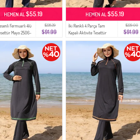
$55.19
$55.19
HEMEN AL
HEMEN AL
$228.29
$229.00
esenli Fermuarlı 4lü
İki Renkli 4 Parça Tam
$91.99
$91.99
esettür Mayo 2506-
Kapalı Aktivite Tesettür
ert Yeşil
Mayo 2508-03 Bordo
Siyah