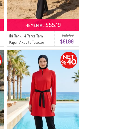
$55.19
HEMEN AL
$229.00
İki Renkli 4 Parça Tam
$91.99
Kapalı Aktivite Tesettür
Mayo 2508-01 Zümrüt Yeşil
Siyah