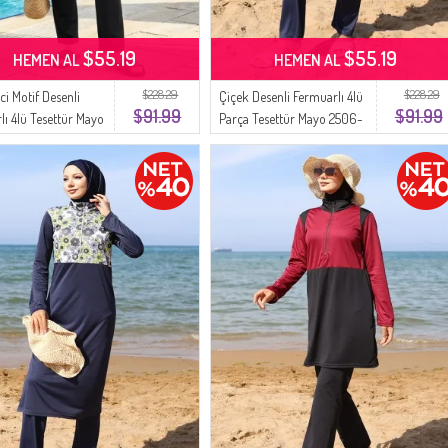
$55.19
$55.19
HEMEN AL
HEMEN AL
$228.29
$228.29
ci Motif Desenli
Çiçek Desenli Fermuarlı 4lü
$91.99
$91.99
lı 4lü Tesettür Mayo
Parça Tesettür Mayo 2506-
 Siyah
01 Lacivert Yeşil