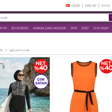
USD($)‎
GIRIŞ YAP
ÜYE OL
 GİYİM
BÜYÜK BEDEN
AYAKKABI, ÇANTA, AKSESUAR
SPOR
DENİZ
EV VE YAŞAM
>
FA
light pink tuniek