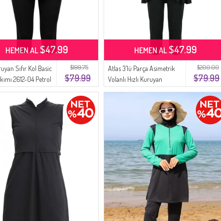
$47.99
$47.99
HEMEN AL
HEMEN AL
$199.75
$200.00
ruyan Sıfır Kol Basic
Atlas 3’lü Parça Asimetrik
$79.99
$79.99
kımı 2612-04 Petrol
Volanlı Hızlı Kuruyan
Tesettür Mayo Seti 2611-03
Koyu Zümrüt Yeşili