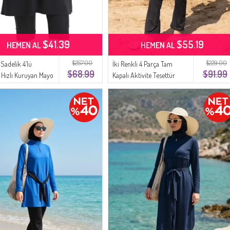
$41.39
$55.19
HEMEN AL
HEMEN AL
$257.00
$229.00
Sadelik 4’lü
İki Renkli 4 Parça Tam
$68.99
$91.99
Hızlı Kuruyan Mayo
Kapalı Aktivite Tesettür
2509-01 Siyah
Mayo 2508-04 Yeşil Siyah