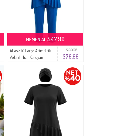
$47.99
HEMEN AL
$199.75
Atlas 3’lü Parça Asimetrik
$79.99
Volanlı Hızlı Kuruyan
Tesettür Mayo Seti 2611-06
Saks