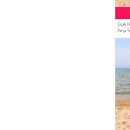
Çiçek D
Parça T
01 Laciv