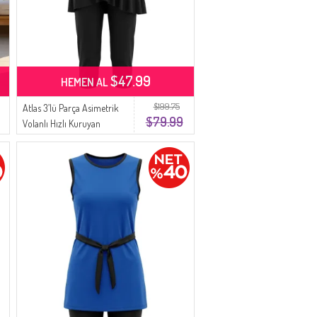
$47.99
HEMEN AL
$199.75
Atlas 3’lü Parça Asimetrik
$79.99
Volanlı Hızlı Kuruyan
Tesettür Mayo Seti 2611-01
Siyah