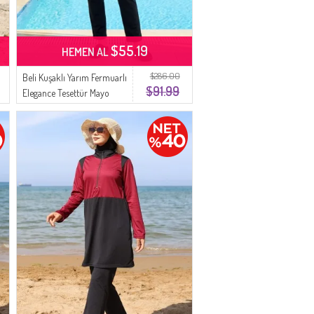
$55.19
HEMEN AL
$286.00
Beli Kuşaklı Yarım Fermuarlı
$91.99
Elegance Tesettür Mayo
2600-03 Kırmızı