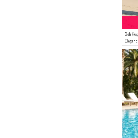
(2)
BEBEK MAVISI
(80)
MODA MAYSA
(2)
KOYU HAKI
(68)
AYMİRA
(2)
TOPRAK
(58)
Sefamerve
(2)
ÇIMEN YEŞILI
(53)
Beli Kuş
Respiro
(2)
BISKÜVI
Eleganc
(36)
ECESUN
(2)
GÜMÜŞ GRI
2600-04
(33)
İPEKÇE
(2)
CAMEL
(32)
SAMARA
(1)
ZEYTIN YEŞILI
(32)
DLC TEKSTİL
(1)
TARÇIN RENK
(26)
Bürün
(1)
TOZ PEMBE
(19)
Dilber
(1)
LEYLAK RENGI
(17)
Tubanur Özdemir
(1)
KOYU KAHVERENGI
(16)
BUTİK SUDE
(1)
KOYU MINT YEŞIL
(16)
BENGUEN
(1)
KOYU GÜL KURUSU
(14)
Mihrişah
(1)
GOLD
(14)
Gözde Giyim
(1)
AÇIK MÜRDÜM
(10)
Enderun