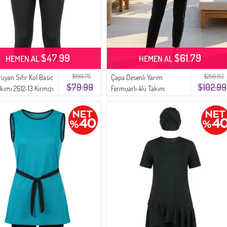
$47.99
$61.79
HEMEN AL
HEMEN AL
$199.75
$256.83
ruyan Sıfır Kol Basic
Çapa Desenli Yarım
$79.99
$102.99
kımı 2612-13 Kırmızı
Fermuarlı 4lü Takım
Tesettür Mayo 2607-02
Bordo