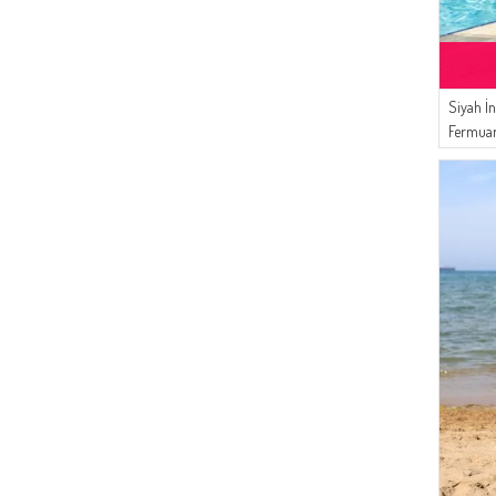
(1)
FOSFORLU YEŞIL
(6)
CKS
(1)
KOYU PEMBE
(3)
Duru
(1)
KOYU TABA
(2)
Buğlem
(1)
PATLICAN RENK
Siyah İn
(2)
NAZRALİNA
(1)
Fermuar
SAFRAN RENK
(1)
Cashcara
2605-01
(1)
NIL YEŞILI
(1)
Oyya
(1)
NEON YEŞILI
(1)
DEKA
(1)
KOYU VIZON
(1)
MINT MAVI
(1)
SARIMTIRAK YEŞIL