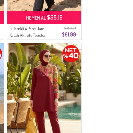
$55.19
HEMEN AL
$229.00
İki Renkli 4 Parça Tam
$91.99
Kapalı Aktivite Tesettür
Mayo 2508-03 Bordo
Siyah