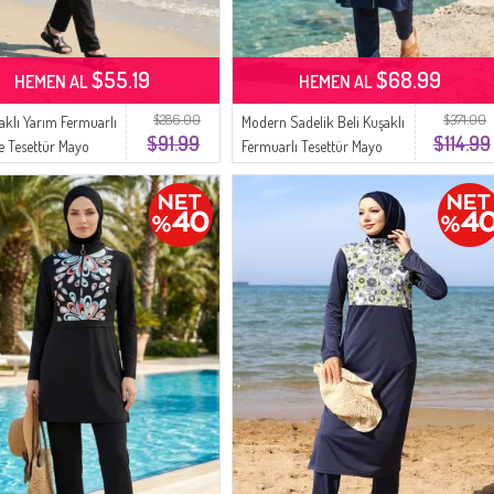
$55.19
$68.99
HEMEN AL
HEMEN AL
$286.00
$371.00
aklı Yarım Fermuarlı
Modern Sadelik Beli Kuşaklı
$91.99
$114.99
e Tesettür Mayo
Fermuarlı Tesettür Mayo
 Lacivert
2602-04 Lacivert