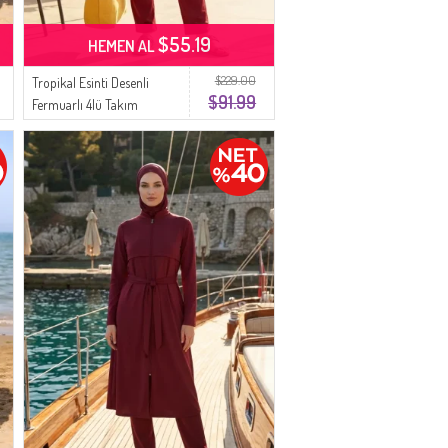
$55.19
HEMEN AL
$229.00
Tropikal Esinti Desenli
$91.99
Fermuarlı 4lü Takım
Tesettür Mayo 2609-01
Bordo