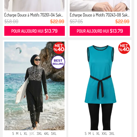
Écharpe Douce à Motifs 70261-04 Sak...
Écharpe Douce à Motifs 70243-08 Sak...
$58.00
$22.99
$57.05
$22.99
$13.79
$13.79
POUR AUJOURD HUI
POUR AUJOURD HUI
S
M
L
XL
XXL
3XL
4XL
5XL
S
M
L
XL
XXL
3XL