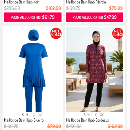
Maillot de Bain Hijab Noir
Maillot de Bain Hijab Pétrole
$286.00
$102.99
$199.75
$79.99
$61.79
$47.99
POUR AUJOURD HUI
POUR AUJOURD HUI
S
M
L
XL
XXL
S
M
L
XL
XXL
Maillot de Bain Hijab Blue roi
Maillot de Bain Hijab Bordeaux
$199.75
$79.99
$256.83
$102.99