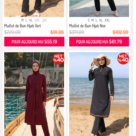
M
L
XL
XXL
3XL
S
M
L
XL
XXL
Maillot de Bain Hijab Vert
Maillot de Bain Hijab Noir
$229.00
$91.99
$371.00
$102.99
$55.19
$61.79
POUR AUJOURD HUI
POUR AUJOURD HUI