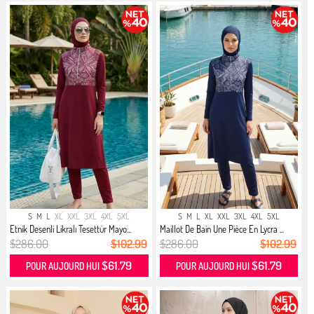
S
M
L
XL
XXL
3XL
4XL
5XL
S
M
L
XL
XXL
3XL
4XL
5XL
Etnik Desenli Likralı Tesettür Mayo...
Maillot De Bain Une Pièce En Lycra ...
$286.00
$102.99
$286.00
$102.99
$61.79
$61.79
POUR AUJOURD HUI
POUR AUJOURD HUI