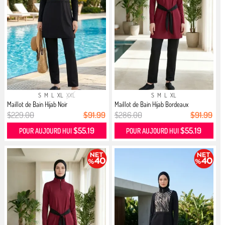
S
M
L
XL
XXL
S
M
L
XL
Maillot de Bain Hijab Noir
Maillot de Bain Hijab Bordeaux
$229.00
$91.99
$286.00
$91.99
$55.19
$55.19
POUR AUJOURD HUI
POUR AUJOURD HUI