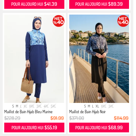
$41.39
$89.39
POUR AUJOURD HUI
POUR AUJOURD HUI
S
M
L
XL
XXL
3XL
4XL
5XL
S
M
L
XL
XXL
3XL
Maillot de Bain Hijab Bleu Marine
Maillot de Bain Hijab Noir
$228.29
$91.99
$371.00
$114.99
$55.19
$68.99
POUR AUJOURD HUI
POUR AUJOURD HUI