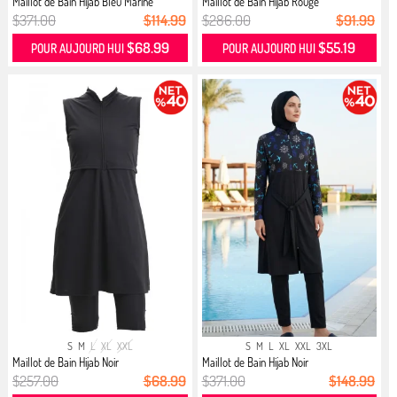
Maillot de Bain Hijab Bleu Marine
Maillot de Bain Hijab Rouge
$371.00
$114.99
$286.00
$91.99
$68.99
$55.19
POUR AUJOURD HUI
POUR AUJOURD HUI
S
M
L
XL
XXL
S
M
L
XL
XXL
3XL
Maillot de Bain Hijab Noir
Maillot de Bain Hijab Noir
$257.00
$68.99
$371.00
$148.99