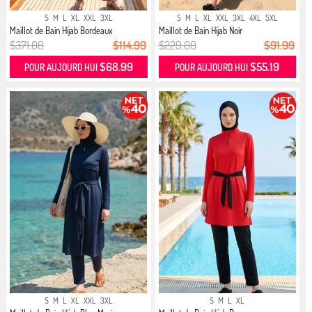
S
M
L
XL
XXL
3XL
S
M
L
XL
XXL
3XL
4XL
5XL
Maillot de Bain Hijab Bordeaux
Maillot de Bain Hijab Noir
$371.00
$114.99
$229.00
$91.99
$68.99
$55.19
POUR AUJOURD HUI
POUR AUJOURD HUI
S
M
L
XL
XXL
3XL
S
M
L
XL