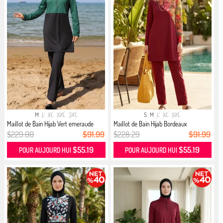
M
L
XL
XXL
3XL
S
M
L
XL
XXL
Maillot de Bain Hijab Vert emeraude
Maillot de Bain Hijab Bordeaux
$229.00
$91.99
$228.29
$91.99
$55.19
$55.19
POUR AUJOURD HUI
POUR AUJOURD HUI