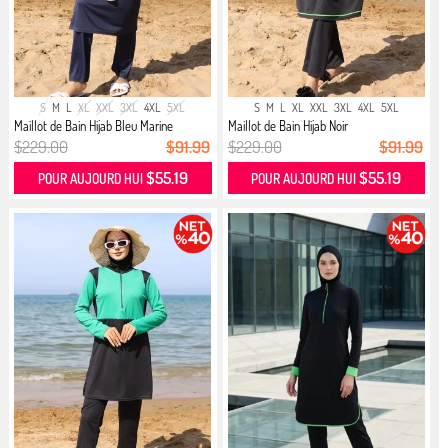
S
M
L
XL
XXL
3XL
4XL
5XL
S
M
L
XL
XXL
3XL
4XL
5XL
Maillot de Bain Hijab Bleu Marine
Maillot de Bain Hijab Noir
$229.00
$91.99
$229.00
$91.99
$55.19
$55.19
POUR AUJOURD HUI
POUR AUJOURD HUI