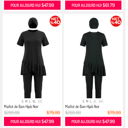
$47.99
$61.79
POUR AUJOURD HUI
POUR AUJOURD HUI
S
M
L
XL
XXL
S
M
L
XL
XXL
Maillot de Bain Hijab Noir
Maillot de Bain Hijab Noir
$200.00
$79.99
$200.00
$79.99
$47.99
$47.99
POUR AUJOURD HUI
POUR AUJOURD HUI