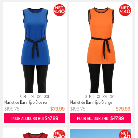
S
M
L
XL
XXL
3XL
S
M
L
XL
XXL
3XL
Maillot de Bain Hijab Blue roi
Maillot de Bain Hijab Orange
$199.75
$79.99
$199.75
$79.99
$47.99
$47.99
POUR AUJOURD HUI
POUR AUJOURD HUI