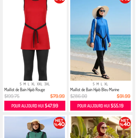
S
M
L
XL
XXL
3XL
S
M
L
XL
Maillot de Bain Hijab Rouge
Maillot de Bain Hijab Bleu Marine
$199.75
$79.99
$286.00
$91.99
$47.99
$55.19
POUR AUJOURD HUI
POUR AUJOURD HUI