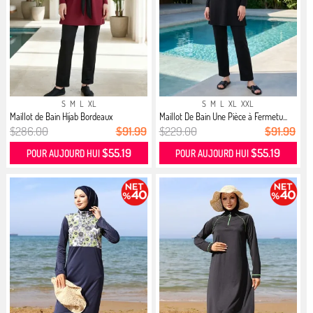
S
M
L
XL
S
M
L
XL
XXL
Maillot de Bain Hijab Bordeaux
Maillot De Bain Une Pièce à Fermetu...
$286.00
$91.99
$229.00
$91.99
$55.19
$55.19
POUR AUJOURD HUI
POUR AUJOURD HUI