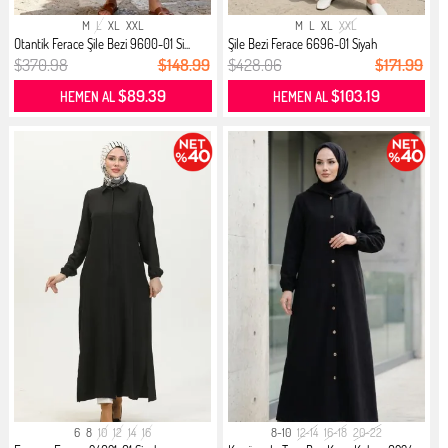
M
L
XL
XXL
M
L
XL
XXL
Otantik Ferace Şile Bezi 9600-01 Si...
Şile Bezi Ferace 6696-01 Siyah
$370.98
$148.99
$428.06
$171.99
$89.39
$103.19
HEMEN AL
HEMEN AL
6
8
10
12
14
16
8-10
12-14
16-18
20-22