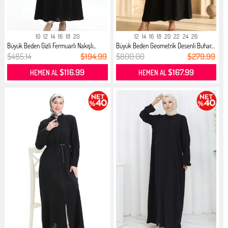
10
12
14
16
18
20
12
14
16
18
20
22
24
26
Büyük Beden Gizli Fermuarlı Nakışlı...
Büyük Beden Geometrik Desenli Buhar...
$485.14
$194.99
$800.00
$279.99
$116.99
$167.99
HEMEN AL
HEMEN AL