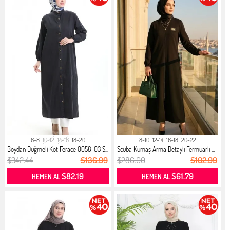
6-8
10-12
14-16
18-20
8-10
12-14
16-18
20-22
Boydan Düğmeli Kot Ferace 0058-03 S...
Scuba Kumaş Arma Detaylı Fermuarlı ...
$342.44
$136.99
$286.00
$102.99
$82.19
$61.79
HEMEN AL
HEMEN AL