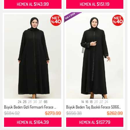
$143.99
$151.19
HEMEN AL
HEMEN AL
24
26
28
30
32
66
14
16
18
20
22
24
Büyük Beden Gizli Fermuarlı Ferace ...
Büyük Beden Taş Baskılı Ferace 5066...
$684.92
$273.99
$656.38
$262.99
$164.39
$157.79
HEMEN AL
HEMEN AL