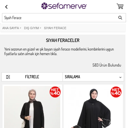
Siyah Ferace
ANA SAYFA
>
DIŞ GIYIM
>
SIYAH FERACE
SIYAH FERACELER
Yeni sezonun en güzel ve şık bayan siyah ferace modellerini, kombinlerini uygun
fiyatlarla satın almak için hemen tıkla.
583
Ürün Bulundu
FİLTRELE