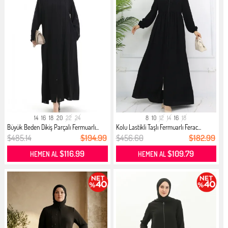
14
16
18
20
22
24
8
10
12
14
16
18
Büyük Beden Dikiş Parçalı Fermuarlı...
Kolu Lastikli Taşlı Fermuarlı Ferac...
$485.14
$194.99
$456.60
$182.99
$116.99
$109.79
HEMEN AL
HEMEN AL