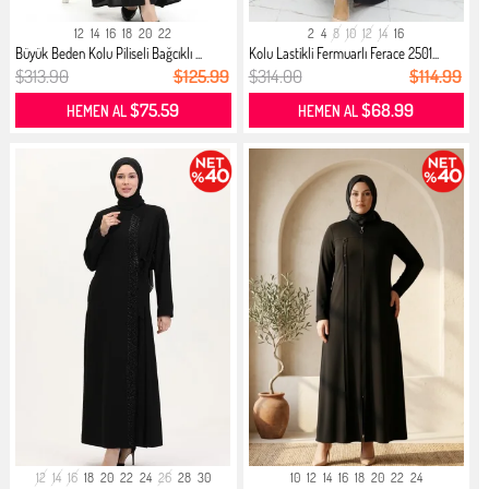
12
14
16
18
20
22
2
4
8
10
12
14
16
Büyük Beden Kolu Piliseli Bağcıklı ...
Kolu Lastikli Fermuarlı Ferace 2501...
$313.90
$125.99
$314.00
$114.99
$75.59
$68.99
HEMEN AL
HEMEN AL
12
14
16
18
20
22
24
26
28
30
10
12
14
16
18
20
22
24