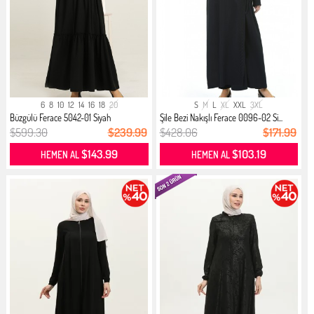
6
8
10
12
14
16
18
20
S
M
L
XL
XXL
3XL
Büzgülü Ferace 5042-01 Siyah
Şile Bezi Nakışlı Ferace 0096-02 Si...
$599.30
$239.99
$428.06
$171.99
$143.99
$103.19
HEMEN AL
HEMEN AL