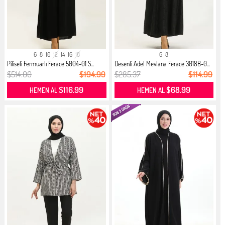
6
8
10
12
14
16
18
6
8
Piliseli Fermuarlı Ferace 5004-01 S...
Desenli Adel Mevlana Ferace 3018B-0...
$514.00
$194.99
$285.37
$114.99
$116.99
$68.99
HEMEN AL
HEMEN AL