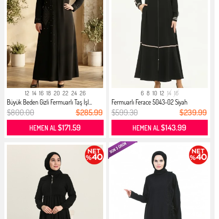
12
14
16
18
20
22
24
26
6
8
10
12
14
16
Büyük Beden Gizli Fermuarlı Taş İşl...
Fermuarlı Ferace 5043-02 Siyah
$800.00
$285.99
$599.30
$239.99
$171.59
$143.99
HEMEN AL
HEMEN AL