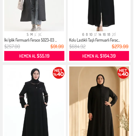
S
M
L
XL
6
8
10
12
14
16
18
20
İki İplik Fermuarlı Ferace 5023-03 ...
Kolu Lastikli Taşlı Fermuarlı Ferac...
$257.00
$91.99
$684.92
$273.99
$55.19
$164.39
HEMEN AL
HEMEN AL