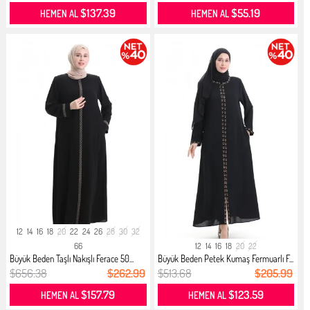
$137.39
$55.19
HEMEN AL
HEMEN AL
12
14
16
18
20
22
24
26
28
30
32
66
12
14
16
18
20
22
Büyük Beden Taşlı Nakışlı Ferace 50...
Büyük Beden Petek Kumaş Fermuarlı F...
$656.38
$262.99
$513.68
$205.99
$157.79
$123.59
HEMEN AL
HEMEN AL