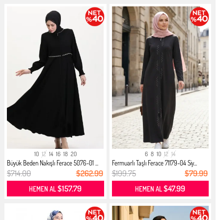
10
12
14
16
18
20
6
8
10
12
14
Büyük Beden Nakışlı Ferace 5076-01 ...
Fermuarlı Taşlı Ferace 71179-04 Siy...
$714.00
$262.99
$199.75
$79.99
$157.79
$47.99
HEMEN AL
HEMEN AL