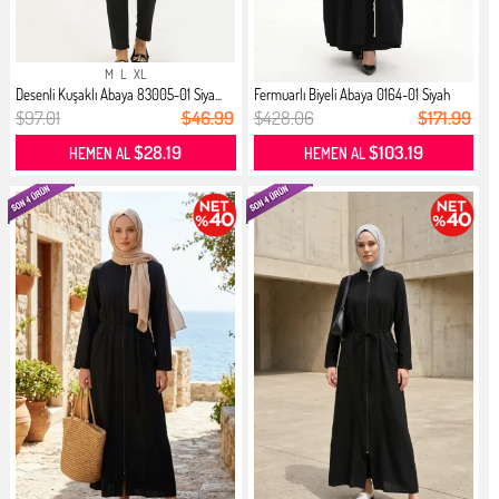
M
L
XL
Desenli Kuşaklı Abaya 83005-01 Siya...
Fermuarlı Biyeli Abaya 0164-01 Siyah
$97.01
$46.99
$428.06
$171.99
$28.19
$103.19
HEMEN AL
HEMEN AL