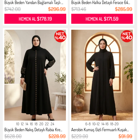
Büyük Beden Yandan Bağlamalı Taşlı ...
Büyük Beden Halka Detaylı Ferace 64...
$742.00
$296.99
$713.46
$285.99
$178.19
$171.59
HEMEN AL
HEMEN AL
10
12
14
16
18
20
22
24
6-8
10-12
14-16
18-20
Büyük Beden Nakış Detaylı Rabia Kre...
Aerobin Kumaş Gizli Fermuarlı Kuşak...
$628.00
$228.99
$229.00
$91.99