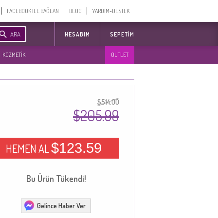
FACEBOOK İLE BAĞLAN
BLOG
YARDIM-DESTEK
ARA
HESABIM
SEPETIM
KOZMETİK
OUTLET
$514.00
$205.99
$123.59
HEMEN AL
Bu Ürün Tükendi!
Gelince Haber Ver