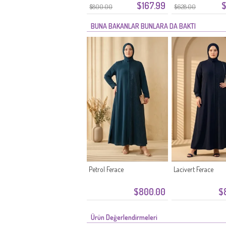
$167.99
$
Ferace 6375-07 Siyah
Lacivert
$800.00
$628.00
BUNA BAKANLAR BUNLARA DA BAKTI
Petrol Ferace
Lacivert Ferace
$800.00
$
Ürün Değerlendirmeleri