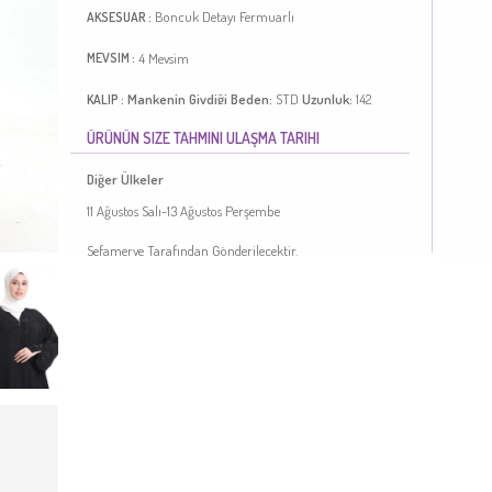
Boncuk Detayı
Fermuarlı
AKSESUAR :
4 Mevsim
MEVSIM :
Mankenin Giydiği Beden:
STD
Uzunluk:
142
KALIP :
ÜRÜNÜN SIZE TAHMINI ULAŞMA TARIHI
Siyah renktedir. Polyester kumaş. Sade. Fermuarlı. 4
Mevsim tercih edebilirsiniz. Standart.
Diğer Ülkeler
Türkiye'de üretilmiştir.
11 Ağustos Salı-13 Ağustos Perşembe
MANKENIMIZIN ÖLÇÜLERI :
Sefamerve Tarafından Gönderilecektir.
BASEN
: 98,
BEL
: 66,
GÖĞÜS
: 90,
BOY
: 175,
KILO
: 59