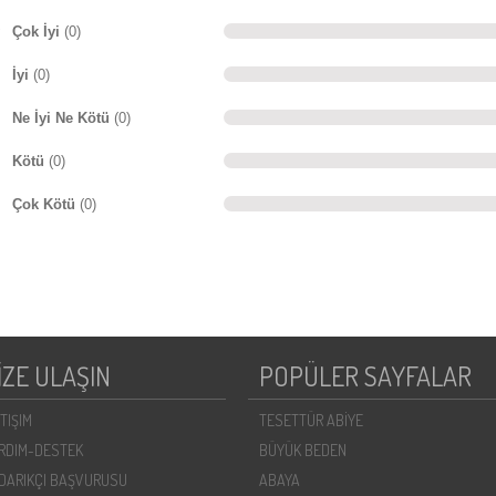
Çok İyi
(0)
İyi
(0)
Ne İyi Ne Kötü
(0)
Kötü
(0)
Çok Kötü
(0)
İZE ULAŞIN
POPÜLER SAYFALAR
ETIŞIM
TESETTÜR ABİYE
RDIM-DESTEK
BÜYÜK BEDEN
DARIKÇI BAŞVURUSU
ABAYA