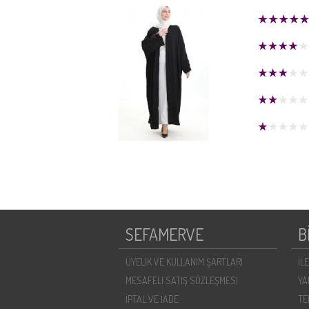
SEFAMERVE
B
ÜYELIK VE KULLANIM ŞARTLARI
İL
MESAFELI SATIŞ SÖZLEŞMESI
YA
İPTAL VE İADE
TE