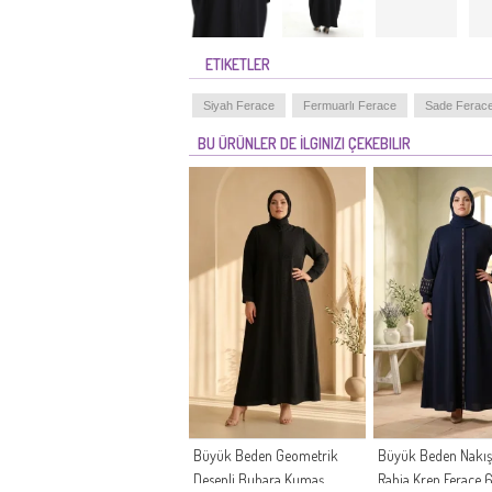
ETIKETLER
Siyah Ferace
Fermuarlı Ferace
Sade Ferac
BU ÜRÜNLER DE İLGINIZI ÇEKEBILIR
Büyük Beden Geometrik
Büyük Beden Nakış 
Desenli Buhara Kumaş
Rabia Krep Ferace 