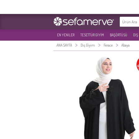
EN YENILER
TESETTÜR GİYİM
BAŞÖRTÜSÜ
DIŞ
>
>
>
ANA SAYFA
Dış Giyim
Ferace
Abaya