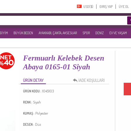
USD($)‎
GIRIŞ YAP
ÜYE OL
 GİYİM
BÜYÜK BEDEN
AYAKKABI, ÇANTA, AKSESUAR
SPOR
DENİZ
EV VE YAŞAM
Fermuarlı Kelebek Desen
Abaya 0165-01 Siyah
ÜRÜN DETAY
İADE KOŞULLARI
1045103
ÜRÜN KODU :
Siyah
RENK :
Polyester
KUMAŞ :
Düz
DESEN :