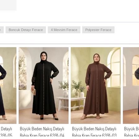
e
Boncuk Detayı Ferace
4 Mevsim Ferace
Polyester Ferace
Detaylı
Büyük Beden Nakış Detaylı
Büyük Beden Nakış Detaylı
Büyük Be
6391-05
Rabia Krep Ferace 6391-04
Rabia Krep Ferace 6391-03
Rabia Kr