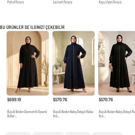
Petrol Ferace
Lacivert Ferace
Koyu Vizon Ferace
BU ÜRÜNLER DE İLGINIZI ÇEKEBILIR
$699.19
$570.76
$570.76
Büyük Beden Geometrik Desenli
Büyük Beden Nakış Detaylı Rabia
Büyük Beden Nakış Detaylı R
Buhar...
Kre...
Kre...