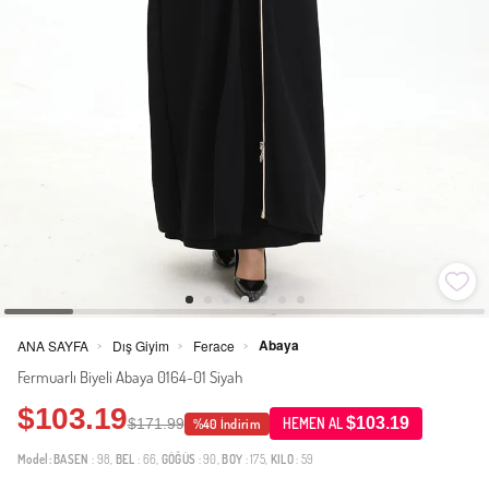
Abaya
ANA SAYFA
Dış Giyim
Ferace
>
>
>
Fermuarlı Biyeli Abaya 0164-01 Siyah
$103.19
$103.19
$171.99
HEMEN AL
%40 İndirim
Model:
BASEN
: 98,
BEL
: 66,
GÖĞÜS
: 90,
BOY
: 175,
KILO
: 59