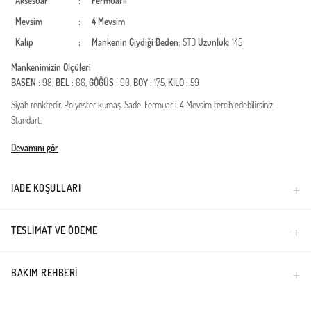
Aksesuar
:
Fermuarlı
Mevsim
:
4 Mevsim
Kalıp
:
Mankenin Giydiği Beden
: STD
Uzunluk
: 145
Mankenimizin Ölçüleri
BASEN
: 98,
BEL
: 66,
GÖĞÜS
: 90,
BOY
: 175,
KILO
: 59
Siyah renktedir. Polyester kumaş. Sade. Fermuarlı. 4 Mevsim tercih edebilirsiniz.
Standart.
Türkiye'de üretilmiştir.
Devamını gör
İADE KOŞULLARI
TESLIMAT VE ÖDEME
BAKIM REHBERI