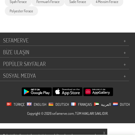
Siyah Ferace
Fermuarlı Ferace
Sade Ferace
4 Mevsim Ferace
Polyester Ferace
SEFAMERVE
+
BİZE ULAŞIN
+
POPÜLER SAYFALAR
+
SOSYAL MEDYA
+
TÜRKÇE
ENGLISH
DEUTSCH
FRANÇAIS
العربية
DUTCH
Copyright © 2026 sefamerve.com, TÜM HAKLARI SAKLIDIR.
X