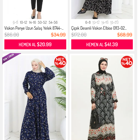
6-8
10-12
14-16
50-52
54-56
6-8
10-12
14-16
18-20
Viskon Penye Uzun Salaş Yelek 8744-...
Çiçek Desenli Viskon Elbise 0113-02...
$86.00
$34.99
$172.00
$68.99
$20.99
$41.39
HEMEN AL
HEMEN AL