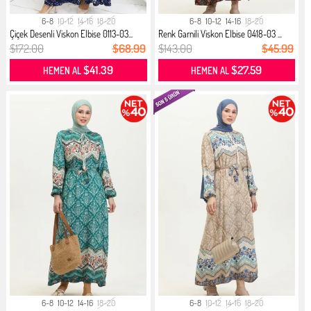
6-8
10-12
14-16
18-20
6-8
10-12
14-16
18-20
Çiçek Desenli Viskon Elbise 0113-03...
Renk Garnili Viskon Elbise 0418-03 ...
$172.00
$68.99
$143.00
$45.99
$41.39
$27.59
HEMEN AL
HEMEN AL
6-8
10-12
14-16
18-20
6-8
10-12
14-16
18-20