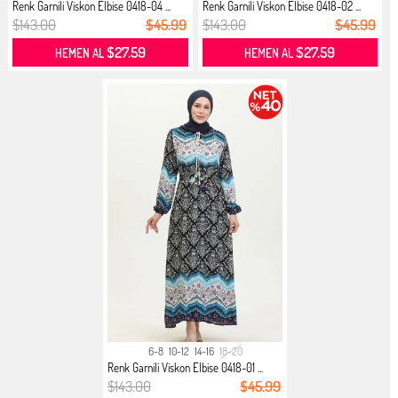
Renk Garnili Viskon Elbise 0418-04 ...
Renk Garnili Viskon Elbise 0418-02 ...
$143.00
$45.99
$143.00
$45.99
$27.59
$27.59
HEMEN AL
HEMEN AL
6-8
10-12
14-16
18-20
Renk Garnili Viskon Elbise 0418-01 ...
$143.00
$45.99