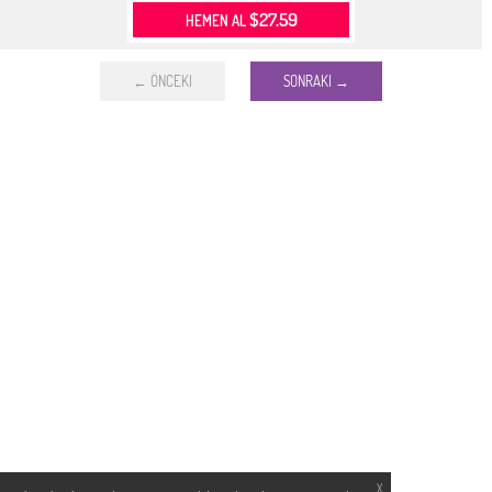
$27.59
HEMEN AL
← ÖNCEKI
SONRAKI →
X