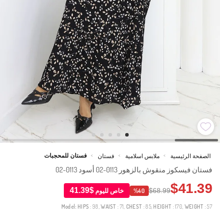
فستان للمحجبات
الصفحة الرئيسية
ملابس اسلامية
فستان
>
>
>
فستان فيسكوز منقوش بالزهور 0113-02 أسود 0113-02
$41.39
$41.39
$68.99
خاص لليوم
%40
Model:
HIPS
: 98,
WAIST
: 71,
CHEST
: 85,
HEIGHT
: 170,
WEIGHT
: 57