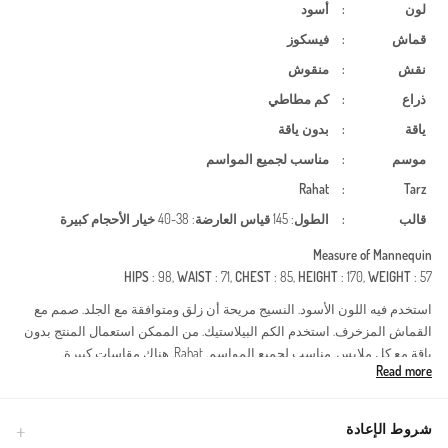
لون
:
أسود
قماش
:
فيسكوز
نقش
:
منقوش
ذراع
:
كم مطاطي
ياقة
:
بدون ياقة
موسم
:
مناسب لجميع المواسم
Rahat
:
Tarz
قالب
:
الطول
: 145
قياس العارضة
: 38-40
خيار الأحجام كبيرة
Measure of Mannequin
HIPS
: 98,
WAIST
: 71,
CHEST
: 85,
HEIGHT
: 170,
WEIGHT
: 57
استخدم فيه اللون الأسود. النسيج مريحة أن زلق ومتوافقة مع الجلد. صمم مع
القماش المزخرف. استخدم الكم البيلاستيك. من الممكن استعمال المنتج بدون
ياقة مع كل ملابس. مناسب لجميع المواسم. Rahat. هناك مقاسات كبيرة.
Read more
Made in Türkiye
شروط الإعادة