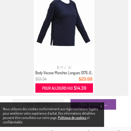
S
M
L
XL
Body Viscose Manches Longues 0176-0...
$51.34
$23.99
$14.39
POUR AUJOURD HUI
← PAGE PRÉCÉDENTE
PAGE SUIVANTE →
X
Nous utilisons des cookies conformément aux réglementations légales
pour améliorer votre expérience d`achat. Des informations détaillées
peuvent être consultées sur notre page,
Politique de cookies
et
confidentialité.