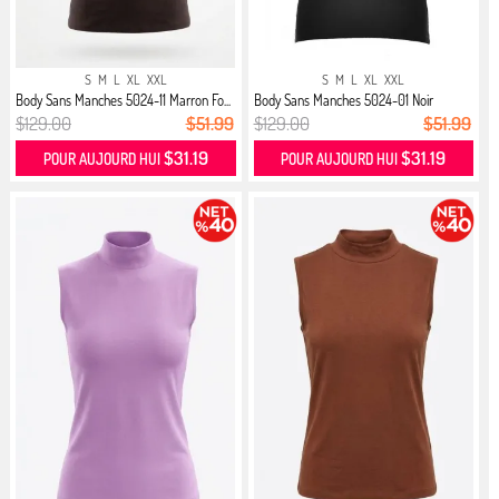
S
M
L
XL
XXL
S
M
L
XL
XXL
Body Sans Manches 5024-11 Marron Fo...
Body Sans Manches 5024-01 Noir
$129.00
$51.99
$129.00
$51.99
$31.19
$31.19
POUR AUJOURD HUI
POUR AUJOURD HUI