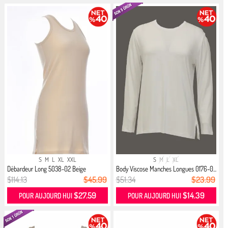
S
M
L
XL
XXL
S
M
L
XL
Débardeur Long 5038-02 Beige
Body Viscose Manches Longues 0176-0...
$114.13
$45.99
$51.34
$23.99
$27.59
$14.39
POUR AUJOURD HUI
POUR AUJOURD HUI