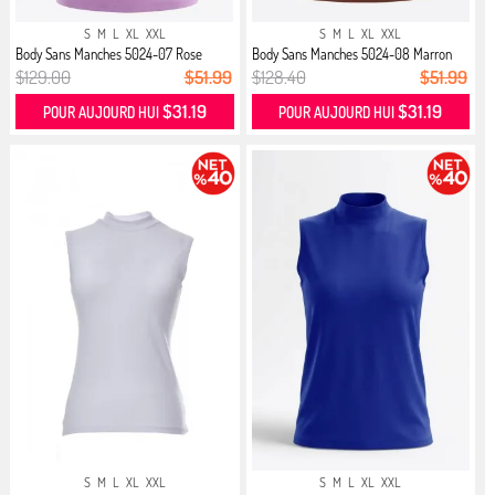
S
M
L
XL
XXL
S
M
L
XL
XXL
Body Sans Manches 5024-07 Rose
Body Sans Manches 5024-08 Marron
Clair
$129.00
$51.99
$128.40
$51.99
$31.19
$31.19
POUR AUJOURD HUI
POUR AUJOURD HUI
S
M
L
XL
XXL
S
M
L
XL
XXL