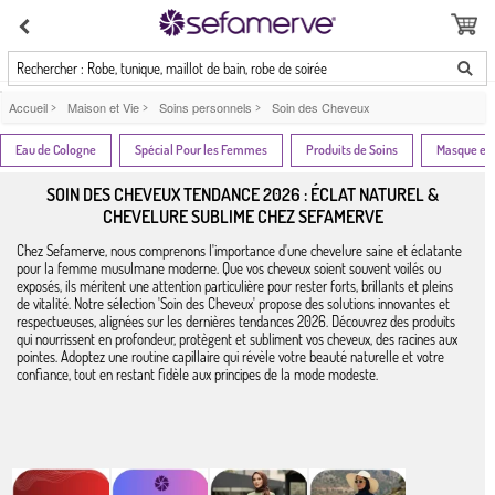
Rechercher : Robe, tunique, maillot de bain, robe de soirée
Accueil
>
Maison et Vie
>
Soins personnels
>
Soin des Cheveux
Eau de Cologne
Spécial Pour les Femmes
Produits de Soins
Masque et 
SOIN DES CHEVEUX TENDANCE 2026 : ÉCLAT NATUREL &
CHEVELURE SUBLIME CHEZ SEFAMERVE
Chez Sefamerve, nous comprenons l'importance d'une chevelure saine et éclatante
pour la femme musulmane moderne. Que vos cheveux soient souvent voilés ou
exposés, ils méritent une attention particulière pour rester forts, brillants et pleins
de vitalité. Notre sélection 'Soin des Cheveux' propose des solutions innovantes et
respectueuses, alignées sur les dernières tendances 2026. Découvrez des produits
qui nourrissent en profondeur, protègent et subliment vos cheveux, des racines aux
pointes. Adoptez une routine capillaire qui révèle votre beauté naturelle et votre
confiance, tout en restant fidèle aux principes de la mode modeste.