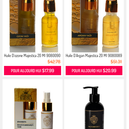
Huile D`ozone Majestica 20 Ml 9080090
Huile D`Argan Majestica 20 Ml 9080089
$42.78
$51.31
$17.99
$20.99
POUR AUJOURD HUI
POUR AUJOURD HUI