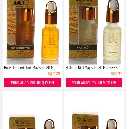
Huile De Cumin Noir Majestica 20 Ml...
Huile De Nioli Majestica 20 Ml 9080091
$42.78
$51.31
$17.99
$20.99
POUR AUJOURD HUI
POUR AUJOURD HUI