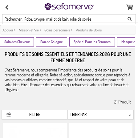
Rechercher : Robe, tunique, maillot de bain, robe de soirée
Accueil
>
Maison et Vie
>
Soins personnels
>
Produits de Soins
Soin des Cheveux
Eau de Cologne
Spécial Pour les Femmes
Masque et 
PRODUITS DE SOINS ESSENTIELS ET TENDANCES 2026 POUR UNE
FEMME MODERNE
Chez Sefamerve, nous comprenons l'importance des
produits de soins
pour la
femme moderne et élégante. Notre sélection, spécialement conçue pour répondre à
vos besoins quotidiens, combine efficacité, qualité et respect de votre peau et de
votre bien-être. Découvrez des essentiels qui rehaussent votre routine de beauté et
d'hygiène.
21
Produit
FILTRE