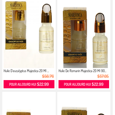
Huile D`eucalyptus Majestica 20 Ml ...
Huile De Romarin Majestica 20 Ml 90...
$56.76
$57.05
$22.99
$22.99
POUR AUJOURD HUI
POUR AUJOURD HUI