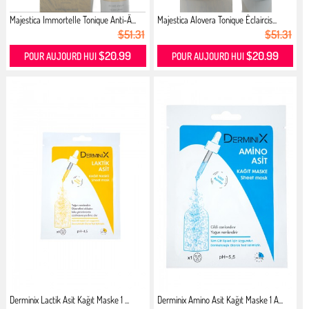
Majestica Immortelle Tonique Anti-Â...
Majestica Alovera Tonique Éclaircis...
$51.31
$51.31
$20.99
$20.99
POUR AUJOURD HUI
POUR AUJOURD HUI
Derminix Lactik Asit Kağıt Maske 1 ...
Derminix Amino Asit Kağıt Maske 1 A...