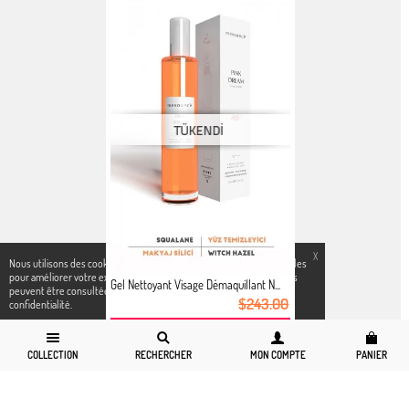
X
Nous utilisons des cookies conformément aux réglementations légales
pour améliorer votre expérience d`achat. Des informations détaillées
Gel Nettoyant Visage Démaquillant N...
peuvent être consultées sur notre page,
Politique de cookies
et
$243.00
confidentialité.
$66.99
POUR AUJOURD HUI
COLLECTION
RECHERCHER
MON COMPTE
PANIER
← PAGE PRÉCÉDENTE
PAGE SUIVANTE →