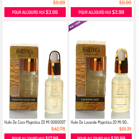
$9.00
$9.00
$3.99
$3.99
POUR AUJOURD HUI
POUR AUJOURD HUI
Huile De Coco Majestica 20 Ml 9080097
Huile De Lavande Majestica 20 Ml 90...
$42.78
$51.31
$17.99
$20.99
POUR AUJOURD HUI
POUR AUJOURD HUI