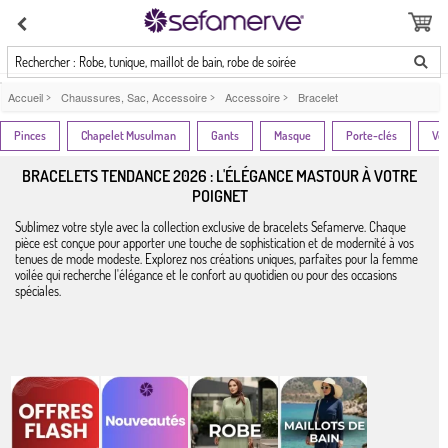
Rechercher : Robe, tunique, maillot de bain, robe de soirée
Accueil
>
Chaussures, Sac, Accessoire
>
Accessoire
>
Bracelet
Pinces
Chapelet Musulman
Gants
Masque
Porte-clés
Ver
BRACELETS TENDANCE 2026 : L'ÉLÉGANCE MASTOUR À VOTRE
POIGNET
Sublimez votre style avec la collection exclusive de bracelets Sefamerve. Chaque
pièce est conçue pour apporter une touche de sophistication et de modernité à vos
tenues de mode modeste. Explorez nos créations uniques, parfaites pour la femme
voilée qui recherche l'élégance et le confort au quotidien ou pour des occasions
spéciales.