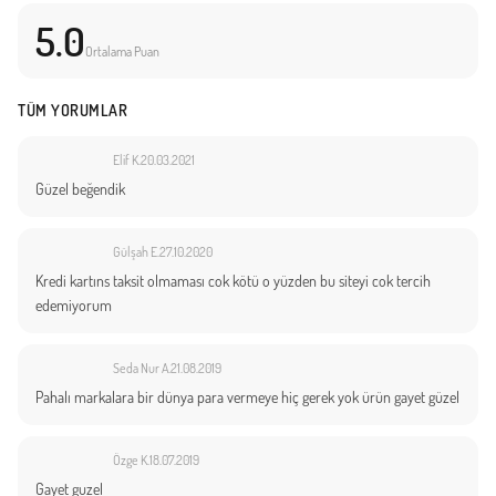
5.0
Ortalama Puan
TÜM YORUMLAR
Elif K.
20.03.2021
Güzel beğendik
Gülşah E.
27.10.2020
Kredi kartıns taksit olmaması cok kötü o yüzden bu siteyi cok tercih
edemiyorum
Seda Nur A.
21.08.2019
Pahalı markalara bir dünya para vermeye hiç gerek yok ürün gayet güzel
Özge K.
18.07.2019
Gayet guzel