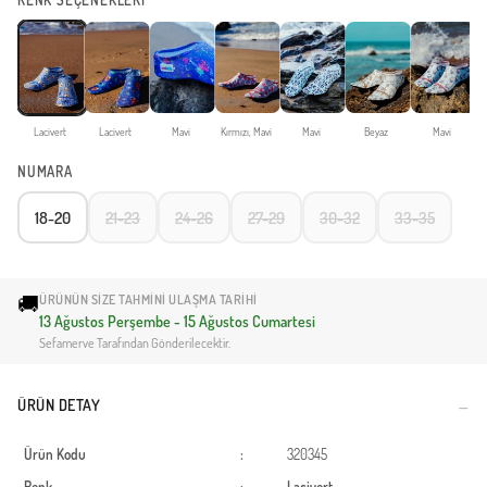
RENK SEÇENEKLERİ
Lacivert
Lacivert
Mavi
Kırmızı, Mavi
Mavi
Beyaz
Mavi
NUMARA
18-20
21-23
24-26
27-29
30-32
33-35
🚚
ÜRÜNÜN SIZE TAHMINI ULAŞMA TARIHI
13 Ağustos Perşembe - 15 Ağustos Cumartesi
Sefamerve Tarafından Gönderilecektir.
ÜRÜN DETAY
Ürün Kodu
:
320345