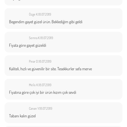
Özge K.
18.07.2019
Begendim gayet güzel ürün. Beklediğim gibi geldi
Semra K.
18.07.2019
Fiyata göre gayet güzeldi
Pınar D.
18.07.2019
Kaliteli, hızlı ve güvenilir bir site. Tesekkurler sefa merve
Melis K.
18.07.2019
Fiyatına göre çok iyi bir ürün kızım çok sevdi
Canan Y.
18.07.2019
Tabanı kalın güzel