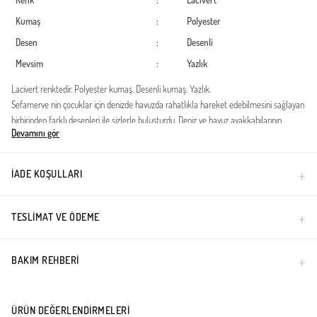
Renk
:
Lacivert
Kumaş
:
Polyester
Desen
:
Desenli
Mevsim
:
Yazlık
Lacivert renktedir. Polyester kumaş. Desenli kumaş. Yazlık.
Sefamerve nin çocuklar için denizde havuzda rahatlıkla hareket edebilmesini sağlayan
birbirinden farklı desenleri ile sizlerle buluşturdu. Deniz ve havuz ayakkabılarının
Devamını gör
tabanları kaymayı önleyen malzeme tasarlanmıştır. Ürünün bilekleri lastiklidir rahatsız
etmez ve suda kolay çıkmaz. Rahatlıkla çocuklarınız için tercih edebilirsiniz.
İADE KOŞULLARI
Türkiye'de üretilmiştir.
TESLIMAT VE ÖDEME
BAKIM REHBERI
ÜRÜN DEĞERLENDIRMELERI