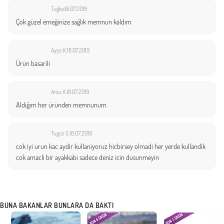
Tuğba
18.07.2019
Çok güzel emeğinize sağlık memnun kaldım
Ayşe K.
18.07.2019
Ürün basarili
Arzu A.
18.07.2019
Aldığım her üründen memnunum
Tugce S.
18.07.2019
cok iyi urun kac aydir kullaniyoruz hicbirsey olmadi her yerde kullandik
cok amacli bir ayakkabi sadece deniz icin dusunmeyin
BUNA BAKANLAR BUNLARA DA BAKTI