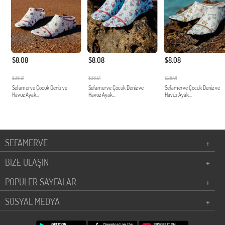
$8.08
$8.08
$8.08
$28.91
$28.91
$28.91
Sefamerve Çocuk Deniz ve
Sefamerve Çocuk Deniz ve
Sefamerve Çocuk Deniz ve
Havuz Ayak...
Havuz Ayak...
Havuz Ayak...
SEFAMERVE
+
BİZE ULAŞIN
+
POPÜLER SAYFALAR
+
SOSYAL MEDYA
+