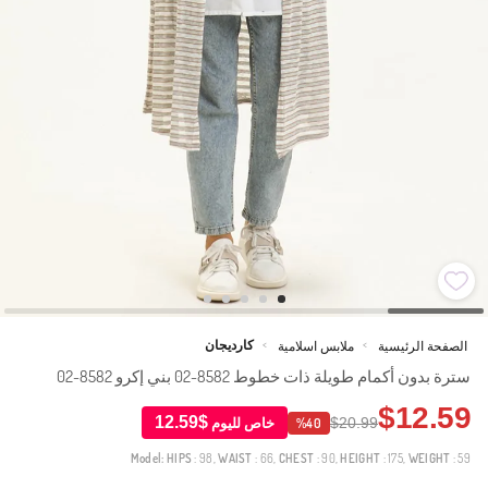
كارديجان
الصفحة الرئيسية
ملابس اسلامية
>
>
سترة بدون أكمام طويلة ذات خطوط 8582-02 بني إكرو 8582-02
$12.59
$12.59
$20.99
خاص لليوم
%40
Model:
HIPS
: 98,
WAIST
: 66,
CHEST
: 90,
HEIGHT
: 175,
WEIGHT
: 59