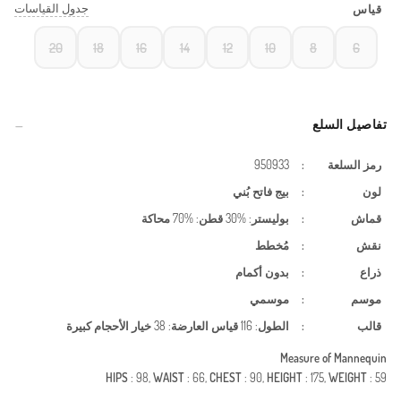
جدول القياسات
قياس
20
18
16
14
12
10
8
6
تفاصيل السلع
رمز السلعة
:
950933
لون
:
بيج فاتح
بُني
قماش
:
بوليستر
: %30
قطن
: %70
محاكة
نقش
:
مُخطط
ذراع
:
بدون أكمام
موسم
:
موسمي
قالب
:
الطول
: 116
قياس العارضة
: 38
خيار الأحجام كبيرة
Measure of Mannequin
HIPS
: 98,
WAIST
: 66,
CHEST
: 90,
HEIGHT
: 175,
WEIGHT
: 59