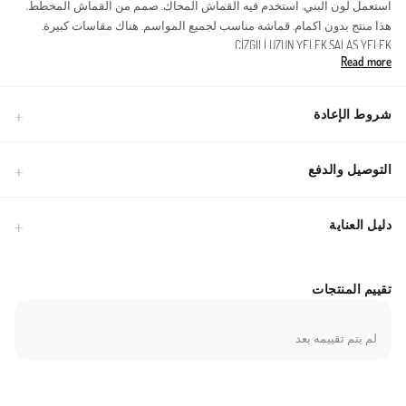
استعمل لون البني. استخدم فيه القماش المحاك. صمم من القماش المخطط.
هذا منتج بدون اكمام. قماشه مناسب لجميع المواسم. هناك مقاسات كبيرة.
ÇİZGİLİ UZUN YELEK.SALAŞ YELEK.
Read more
Made in Türkiye
شروط الإعادة
التوصيل والدفع
دليل العناية
تقييم المنتجات
لم يتم تقييمه بعد