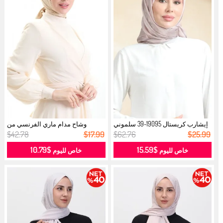
إيشارب كريستال 19095-39 سلموني
وشاح مدام ماري الفرنسي من
فاتح...
الفوال 19...
$42.78
$17.99
$62.76
$25.99
$10.79
$15.59
خاص لليوم
خاص لليوم