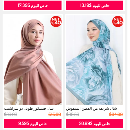
$17.39
$13.19
خاص لليوم
خاص لليوم
شال شرنقة من القطن المنقوش
شال فيسكوز طويل ذو شراشيب
70331-20 ...
70322-08...
$39.93
$15.99
$85.59
$34.99
$9.59
$20.99
خاص لليوم
خاص لليوم