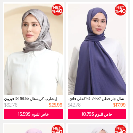
شال جاز قطن 70257-04 كحلي فاتح...
إيشارب كريستال 19095-36 فيزون
فاتح...
$62.76
$25.99
$42.78
$17.99
$15.59
$10.79
خاص لليوم
خاص لليوم