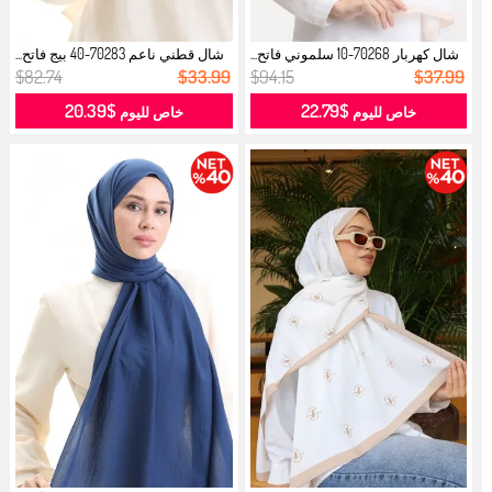
شال كهربار 70268-10 سلموني فاتح...
شال قطني ناعم 70283-40 بيج فاتح...
$82.74
$33.99
$94.15
$37.99
$20.39
$22.79
خاص لليوم
خاص لليوم