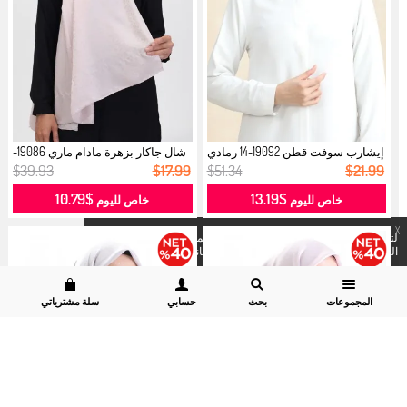
إيشارب سوفت قطن 19092-14 رمادي
شال جاكار بزهرة مادام ماري 19086-
برتق...
20...
$39.93
$17.99
$51.34
$21.99
$10.79
$13.19
خاص لليوم
خاص لليوم
X
لتسهيل عملية الشراء لكم نستخدم الكوكيز المشروع به . لرؤية
التفاصيل
يمكنكم زيارة موقعنا
قسم سرية البيانات وسياسة الكوكيز.
المجموعات
بحث
حسابي
سلة مشترياتي