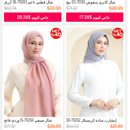
شال كابري منقوش 70351-03 بيج
شال قطني ناعم 70283-36 أزرق
فاتح...
داكن فا...
$82.74
$33.99
$71.32
$28.99
$20.39
$17.39
خاص لليوم
خاص لليوم
إيشارب سادة كريستال 70252-30
شال صيفي 70256-15 وردي فاتح
رمادي ...
مغبر...
$71.32
$28.99
$54.20
$21.99