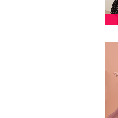
(7)
BUTİK SUDE
(7)
Respiro
(6)
Bwest
(6)
SUDENAZ
(5)
Karaca
(5)
Platin Eşarp
(4)
Sefamerve
(4)
Duru
(4)
Gözde Giyim
(3)
ECESUN
(2)
White Bird
(2)
Tubanur Özdemir
(2)
FY Collection
(2)
Enderun
(2)
Livaldi
(2)
AY MİNA BY DİLEK AKHİSARLI