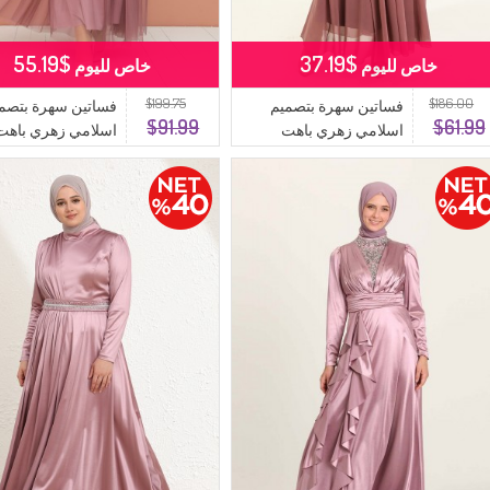
$55.19
$37.19
خاص لليوم
خاص لليوم
$199.75
$186.00
فساتين سهرة بتصميم
فساتين سهرة بتصم
$91.99
$61.99
اسلامي زهري باهت
اسلامي زهري باهت