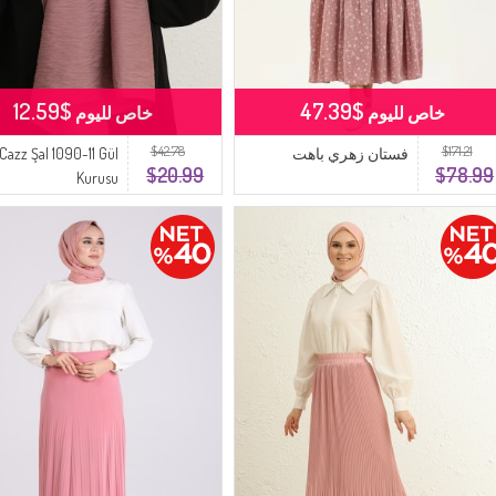
$12.59
$47.39
خاص لليوم
خاص لليوم
$42.78
$171.21
فستان زهري باهت
 Cazz Şal 1090-11 Gül
$20.99
$78.99
Kurusu