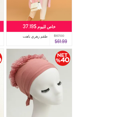
$37.19
خاص لليوم
$167.00
طقم زهري باهت
$61.99