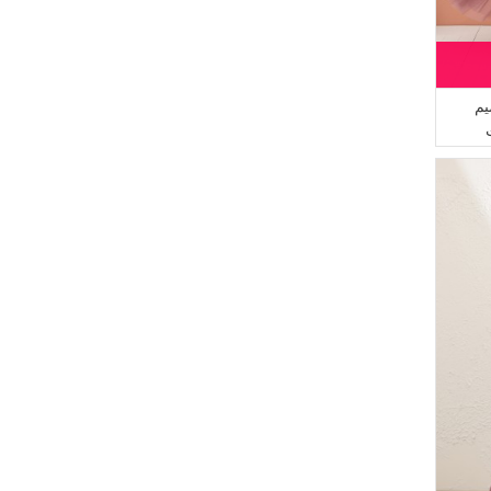
(2)
MODA MAYSA
(1)
Gelince
(1)
Çıkrıkçı
(1)
Enes Eşarp
يم
(1)
ONX10
(1)
Peressa Eşarp
(1)
BENGUEN
(1)
MAJESTİCA
(1)
İPEKÇE