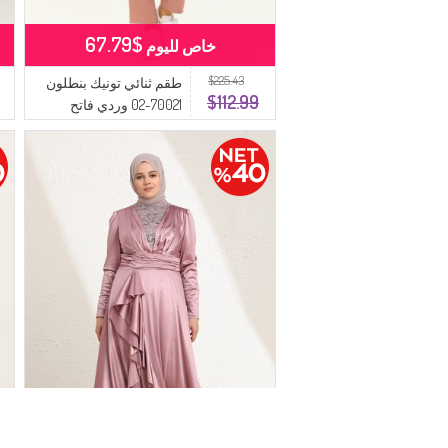
$67.79
خاص لليوم
$225.43
طقم ثنائي تونيك بنطلون
$112.99
70021-02 وردي فاتح
Kurusu