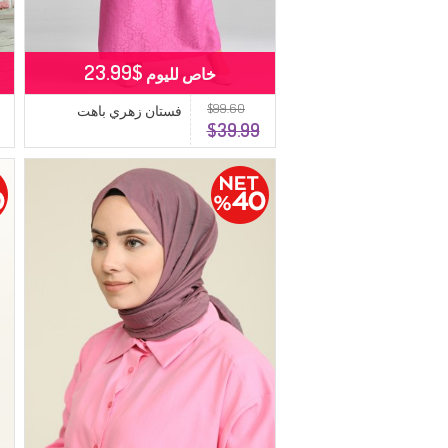
$23.99
خاص لليوم
$99.60
فستان زهري باهت
$39.99