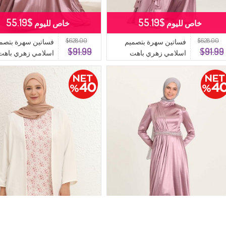
$55.19
$55.19
خاص لليوم
خاص لليوم
$628.00
$628.00
فساتين سهرة بتصميم
فساتين سهرة بتصم
$91.99
$91.99
اسلامي زهري باهت
اسلامي زهري باهت
رمادي فاتح