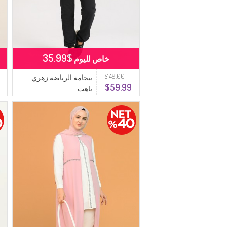
$35.99
خاص لليوم
$149.00
بيجامة الرياضة زهري
$59.99
باهت