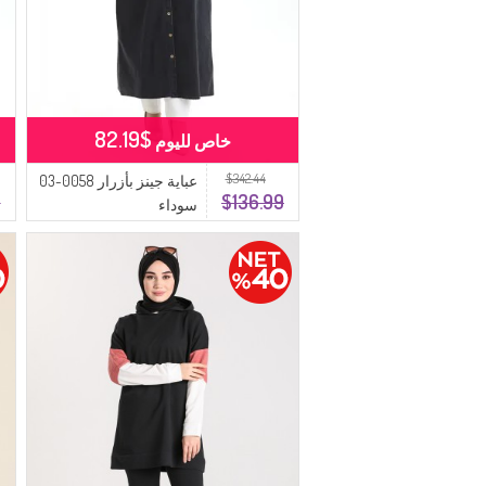
$82.19
خاص لليوم
$342.44
عباية جينز بأزرار 0058-03
9
$136.99
سوداء