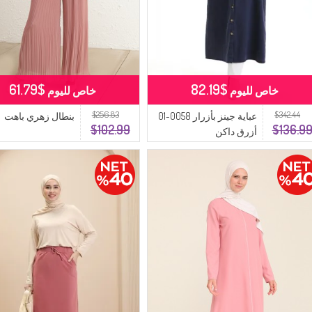
$61.79
$82.19
خاص لليوم
خاص لليوم
$256.83
$342.44
عباية جينز بأزرار 0058-01
بنطال زهري باهت
$102.99
$136.9
أزرق داكن