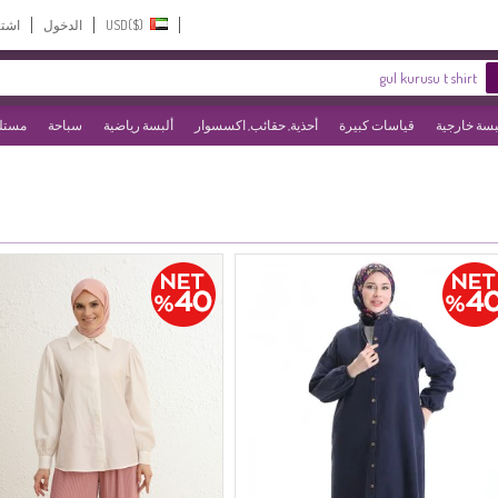
USD($)‎
الدخول
اشت
بسة خارجية
قياسات كبيرة
أحذية, حقائب, اكسسوار
ألبسة رياضية
سباحة
مستلز