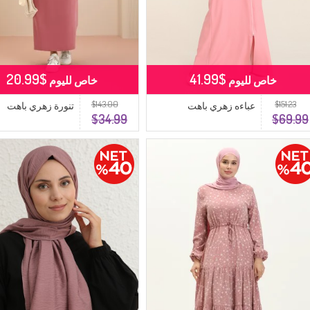
$20.99
$41.99
خاص لليوم
خاص لليوم
$143.00
$151.23
عباءه زهري باهت
تنورة زهري باهت
$34.99
$69.99