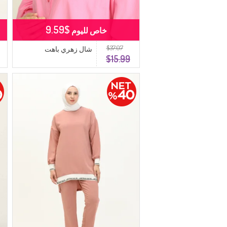
$9.59
خاص لليوم
$37.07
شال زهري باهت
$15.99