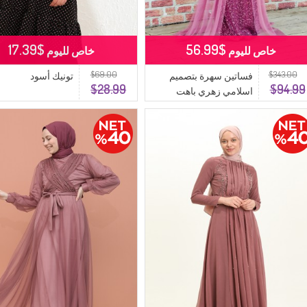
$17.39
$56.99
خاص لليوم
خاص لليوم
$69.00
$343.00
فساتين سهرة بتصميم
تونيك أسود
$28.99
$94.99
اسلامي زهري باهت