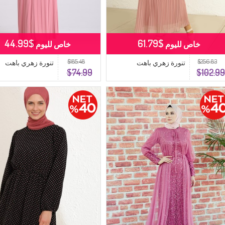
$44.99
$61.79
خاص لليوم
خاص لليوم
$185.48
$256.83
تنورة زهري باهت
تنورة زهري باهت
$74.99
$102.9