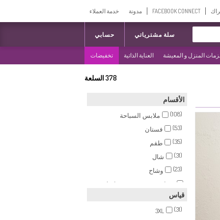
راك
FACEBOOK CONNECT
مدونة
خدمة العملاء
سلة مشترياتي
حسابي
مات المنزل و المعيشة
العناية الذاتية
تخفيضات
378
السلعة
الأقسام
(108)
ملابس السباحة
(53)
فستان
(35)
طقم
(31)
شال
(23)
وشاح
فساتين سهرة بتصميم اسلامي
(22)
قياس
(20)
تونيك
(31)
(16)
3XL
بنطال