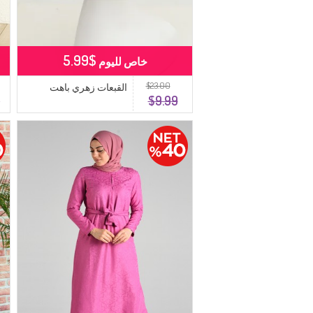
$5.99
خاص لليوم
$23.00
القبعات زهري باهت
9
$9.99