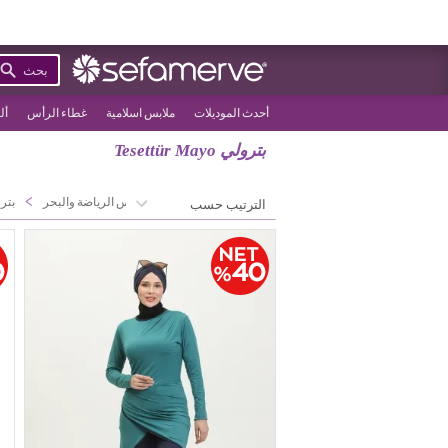
بحث
أحدث الموديلات
ملابس اسلامية
غطاء الرأس
أل
بترولي Tesettür Mayo
>
>
الصفحة الرئيسية
ملابس الرياضة والبحر
بترولي YO