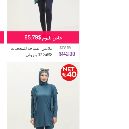
$85.79
خاص لليوم
$339.59
ملابس السباحة للمحجبات
$142.99
24618-02 بترولي