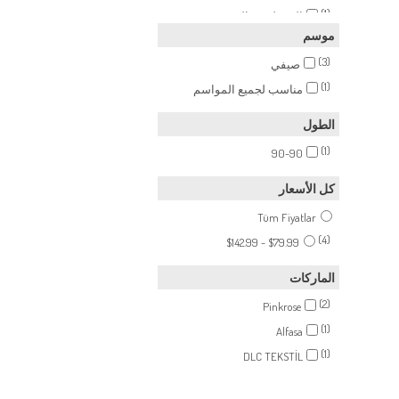
(1)
القمطة مع المنتج
موسم
(1)
سحاب
(3)
صيفي
(1)
مناسب لجميع المواسم
الطول
(1)
90-90
كل الأسعار
Tüm Fiyatlar
(4)
$79.99 - $142.99
الماركات
(2)
Pinkrose
(1)
Alfasa
(1)
DLC TEKSTİL