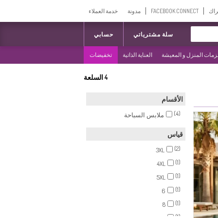
راك
FACEBOOK CONNECT
مدونة
خدمة العملاء
سلة مشترياتي
حسابي
مات المنزل و المعيشة
العناية الذاتية
تخفيضات
4
السلعة
الأقسام
(4)
ملابس السباحة
قياس
(2)
3XL
(1)
4XL
(1)
5XL
(1)
6
(1)
8
(1)