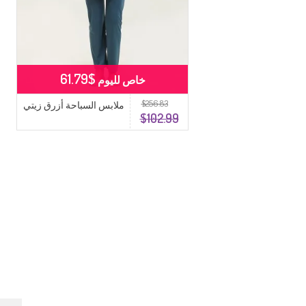
$61.79
خاص لليوم
$256.83
ملابس السباحة أزرق زيتي
$102.99