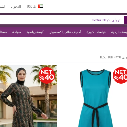
USD($)‎
الدخول
اشت
بسة خارجية
قياسات كبيرة
أحذية, حقائب, اكسسوار
ألبسة رياضية
سباحة
مستلز
TESETTÜR MA