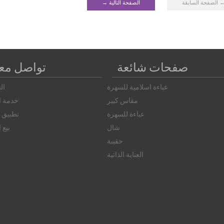
 الصفحة السابقة
الصفحة التالية →
صفحات شائعة
تواصل معن
عباءة اسلامية للسهرة
ال
مقاس كبير
خدمة ال
عباءة للسهرة
تطبيق ا
شال
بيع 
حقيبة
العناية الذاتية