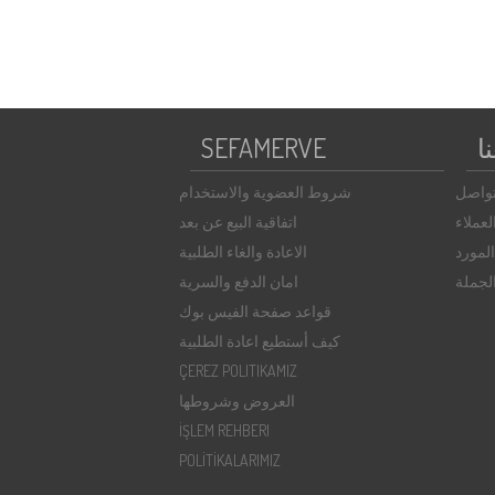
ا
SEFAMERVE
تواصل
شروط العضوية والاستخدام
عملاء
اتفاقية البيع عن بعد
لمورد
الاعادة والغاء الطلبية
الجملة
امان الدفع والسرية
قواعد صفحة الفيس بوك
كيف أستطيع اعادة الطلبية
ÇEREZ POLITIKAMIZ
العروض وشروطها
İŞLEM REHBERI
POLİTİKALARIMIZ