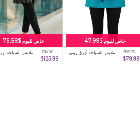
$75.59
$47.99
خاص لليوم
خاص لليوم
$314.00
$199.75
ملابس السباحة أزرق زيتي
ملابس السباحة أزر
$125.99
$79.99