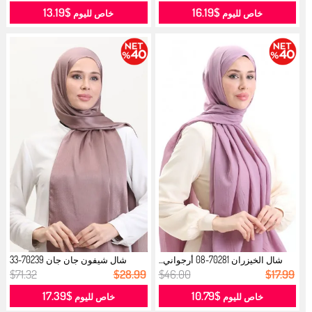
$13.19
$16.19
خاص لليوم
خاص لليوم
شال الخيزران 70281-08 أرجواني...
شال شيفون جان جان 70239-33
بنفسجي ف...
$71.32
$28.99
$46.00
$17.99
$17.39
$10.79
خاص لليوم
خاص لليوم