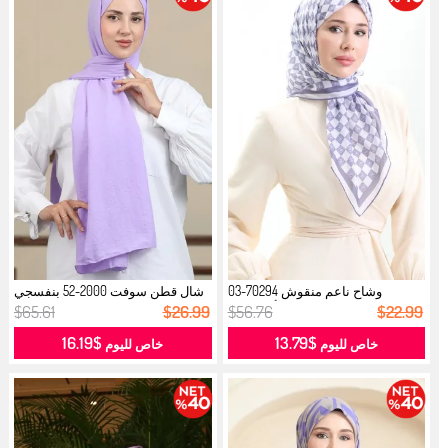
وشاح ناعم منقوش 70294-03
شال قطن سوفت 2000-52 بنفسجي
أرجواني...
فاتح...
$65.61
$26.99
$56.76
$22.99
$16.19
$13.79
خاص لليوم
خاص لليوم