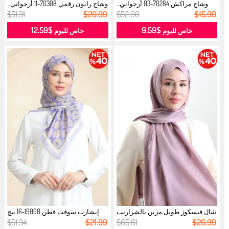
وشاح مراكش 70284-03 أرجواني...
وشاح رايون رقمي 70308-11 أرجواني...
$51.31
$20.99
$52.00
$15.99
$12.59
$9.59
خاص لليوم
خاص لليوم
شال فيسكوز طويل مزين بالشراريب
إيشارب سوفت قطن 19090-16 بيج
7033...
بنفسجي...
$51.34
$21.99
$65.61
$26.99