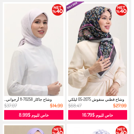
وشاح قطني منقوش 2075-05 ليلكي
وشاح جاكار 70258-11 أرجواني...
ساكس...
$37.07
$14.99
$68.47
$27.99
$8.99
$16.79
خاص لليوم
خاص لليوم