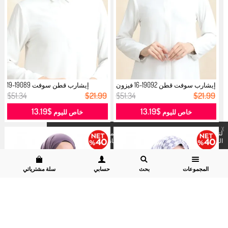
إيشارب سوفت قطن 19092-16 فيزون
إيشارب قطن سوفت 19089-19
بنفس...
بنفسجي فات...
$51.34
$21.99
$51.34
$21.99
$13.19
$13.19
خاص لليوم
خاص لليوم
X
لتسهيل عملية الشراء لكم نستخدم الكوكيز المشروع به . لرؤية
التفاصيل
يمكنكم زيارة موقعنا
قسم سرية البيانات وسياسة الكوكيز.
المجموعات
بحث
حسابي
سلة مشترياتي