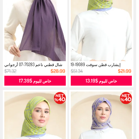
إيشارب قطن سوفت 19089-19
شال قطني ناعم 70283-07 أرجواني
بنفسجي فات...
داكن...
$71.32
$28.99
$51.34
$21.99
$17.39
$13.19
خاص لليوم
خاص لليوم