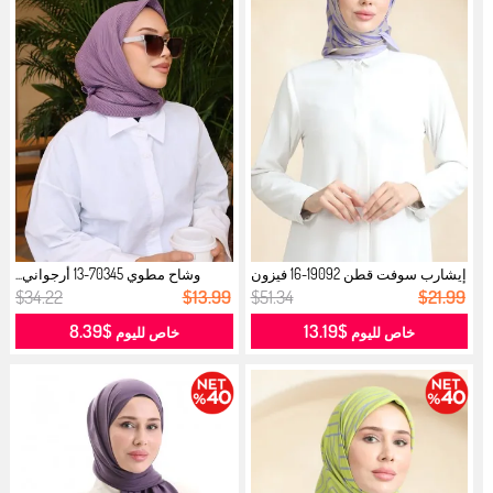
إيشارب سوفت قطن 19092-16 فيزون
وشاح مطوي 70345-13 أرجواني...
بنفس...
$34.22
$13.99
$51.34
$21.99
$8.39
$13.19
خاص لليوم
خاص لليوم