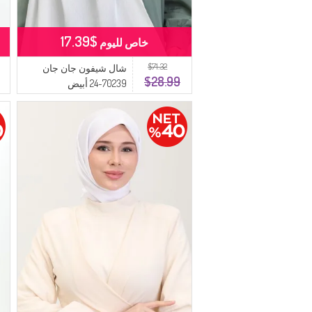
$17.39
خاص لليوم
$71.32
شال شيفون جان جان
$28.99
70239-24 أبيض