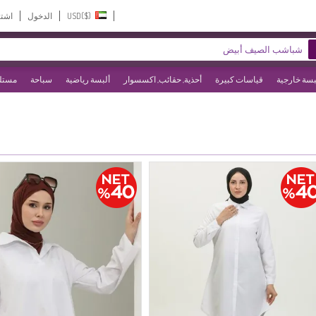
USD($)‎
الدخول
اشت
بسة خارجية
قياسات كبيرة
أحذية, حقائب, اكسسوار
ألبسة رياضية
سباحة
مستلز