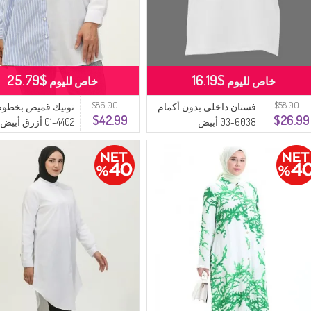
$25.79
$16.19
خاص لليوم
خاص لليوم
$86.00
$58.00
فستان داخلي بدون أكمام
تونيك قميص بخطو
$42.99
$26.99
6038-03 أبيض
4402-01 أزرق أبيض