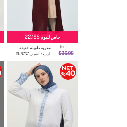
$22.19
خاص لليوم
$91.30
صدرية طويلة خفيفة
$36.99
للربيع/الصيف 8767-01
لون عنابي داكن