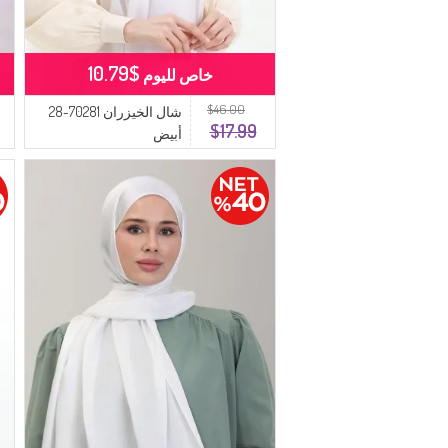
$10.79
خاص لليوم
$46.00
شال الخيزران 70281-28
$17.99
أبيض