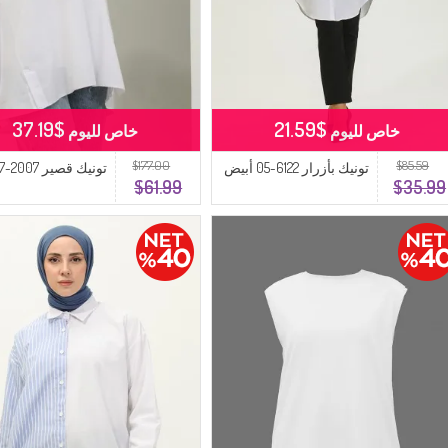
$37.19
$21.59
خاص لليوم
خاص لليوم
$177.00
$85.59
تونيك بأزرار 6122-05 أبيض
تونيك قصير 2007-07 أبيض
$61.99
$35.99