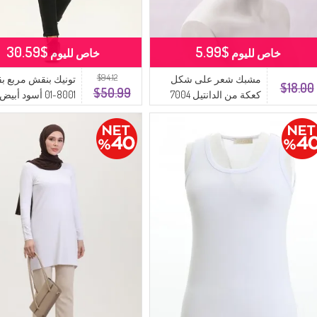
$30.59
$5.99
خاص لليوم
خاص لليوم
$94.12
مشبك شعر على شكل
تونيك بنقش مربع بق
$18.00
$50.99
كعكة من الدانتيل 7004
8001-01 أسود أبيض
7004-08 أبيض كريمي