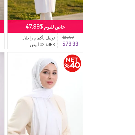
$47.99
خاص لليوم
$215.00
تونيك بأكمام راجلان
$79.99
4066-02 أبيض