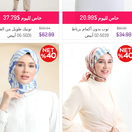
$37.79
$20.99
خاص لليوم
خاص لليوم
$156.94
$85.59
توب بدون أكمام برباط
تونيك طويل من الف
$62.99
$34.99
5039-02 أبيض
5026-06 أبيض