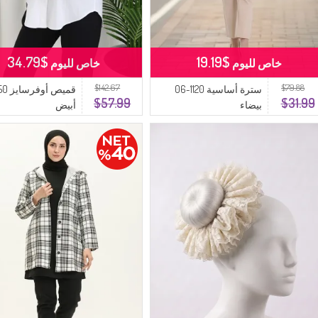
$34.79
$19.19
خاص لليوم
خاص لليوم
$142.67
$79.88
سترة أساسية 1120-06
$57.99
$31.99
بيضاء
أبيض