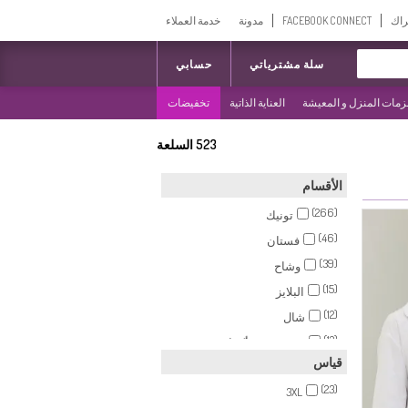
راك
FACEBOOK CONNECT
مدونة
خدمة العملاء
سلة مشترياتي
حسابي
مات المنزل و المعيشة
العناية الذاتية
تخفيضات
523
السلعة
الأقسام
(266)
تونيك
(46)
فستان
(39)
وشاح
(15)
البلايز
(12)
شال
(12)
سترة بدون أكمام
قياس
(12)
كيب
(23)
(12)
3XL
أقنعة