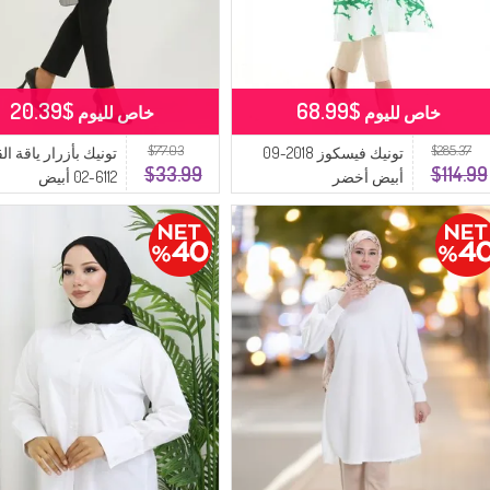
$20.39
$68.99
خاص لليوم
خاص لليوم
$77.03
$285.37
تونيك فيسكوز 2018-09
تونيك بأزرار ياقة ا
$33.99
$114.99
أبيض أخضر
6112-02 أبيض