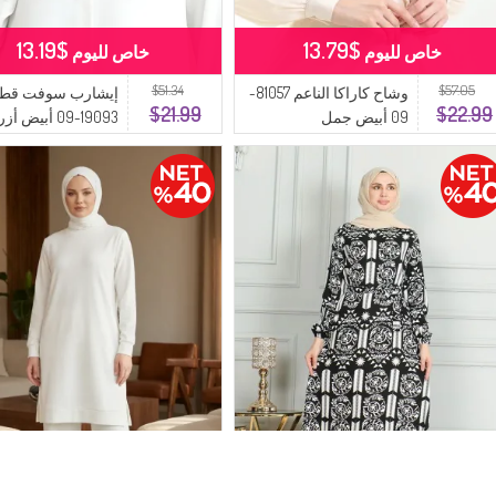
$13.19
$13.79
خاص لليوم
خاص لليوم
$51.34
$57.05
وشاح كاراكا الناعم 81057-
إيشارب سوفت قط
$21.99
$22.99
09 أبيض جمل
19093-09 أبيض أزرق