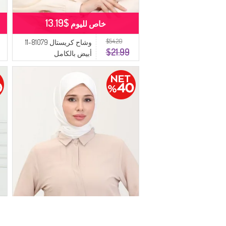
$13.19
خاص لليوم
$54.20
وشاح كريستال 81079-11
$21.99
أبيض بالكامل