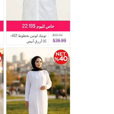
$22.19
خاص لليوم
$120.00
تونيك لونين بخطوط 4821-
$36.99
05 أزرق أبيض