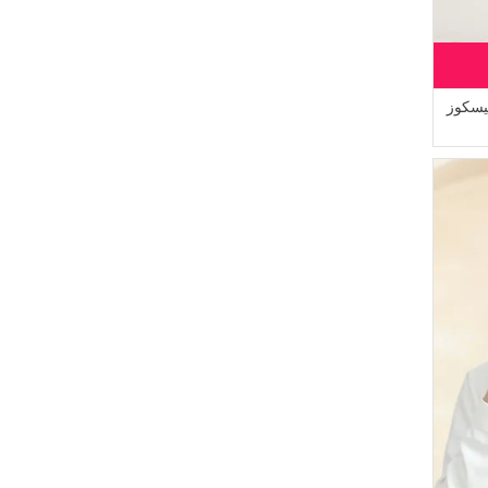
Livaldi
(2)
Alperen
(1)
Dilber
(1)
Arjen
يسكوز
(1)
Enderun
(1)
Cashcara
(1)
Serca
(1)
DEKA