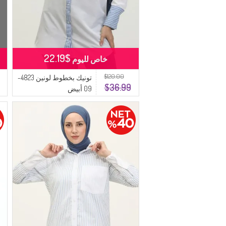
$22.19
خاص لليوم
$120.00
تونيك بخطوط لونين 4823-
$36.99
09 أبيض