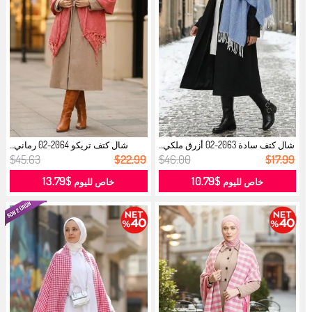
شال كتف سادة 2063-02 أزرق ملكي...
شال كتف تريكو 2064-02 رماني...
$45.63
$22.99
$46.00
$17.99
$13.79
$10.79
خاص لليوم
خاص لليوم