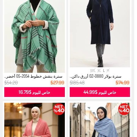
XXL
XL
L
M
سترة بولار 0880-02 أزرق داكن...
سترة بنقش خطوط 2054-05 أخضر...
$54.20
$27.99
$185.48
$74.99
$16.79
$44.99
خاص لليوم
خاص لليوم