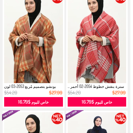
سترة بنقش خطوط 2054-02 أحمر ...
بونشو بتصميم مُربع 2053-03 لون
بصلي...
$54.20
$27.99
$54.20
$27.99
$16.79
$16.79
خاص لليوم
خاص لليوم