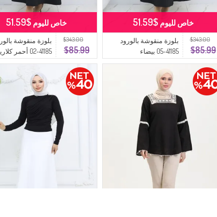
$51.59
$51.59
خاص لليوم
خاص لليوم
$343.00
$343.00
بلوزة منقوشة بالورود
بلوزة منقوشة بالور
$85.99
$85.99
41185-05 بيضاء
41185-02 أحمر كلاريت