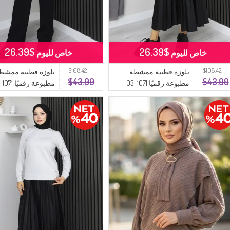
$26.39
$26.39
خاص لليوم
خاص لليوم
$108.42
$108.42
بلوزة قطنية ممشطة
بلوزة قطنية ممشط
$43.99
$43.99
مطبوعة رقميًا 1071-03
باللون الأخضر
حجرية