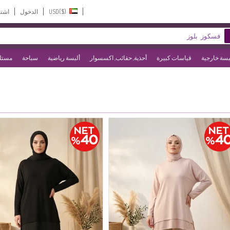
USD($)‎
الدخول
اشت
بسة خارجية
قياسات كبيرة
أحذية, حقائب, اكسسوار
ألبسة رياضية
سباحة
مستلز