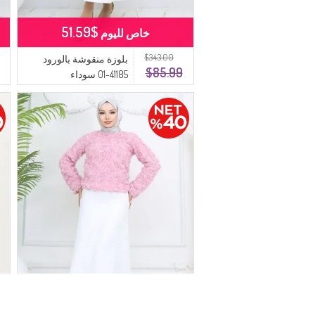
$51.59
خاص لليوم
$343.00
بلوزة منقوشة بالورود
$85.99
41185-01 سوداء