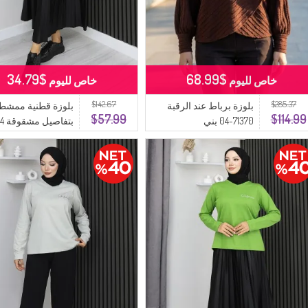
$34.79
$68.99
خاص لليوم
خاص لليوم
$142.67
$285.37
بلوزة برباط عند الرقبة
بلوزة قطنية ممشط
$57.99
$114.99
71370-04 بني
بترولي