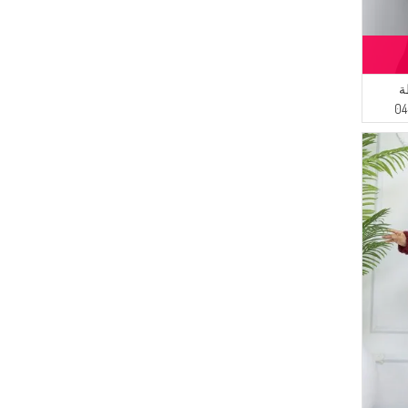
(1)
أزرق داكن
ة
مطبوعة رقميًا 1071-04