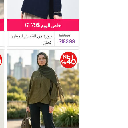
$61.79
خاص لليوم
$256.83
بلوزة من القماش المطرز
$102.99
كحلي