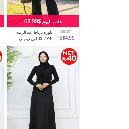
$68.99
خاص لليوم
$285.37
بلوزة برباط عند الرقبة
$114.99
71370-03 لون زيتوني