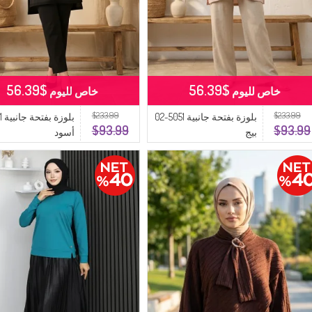
$56.39
$56.39
خاص لليوم
خاص لليوم
$233.99
$233.99
بلوزة بفتحة جانبية 5051-02
$93.99
$93.99
بيج
أسود