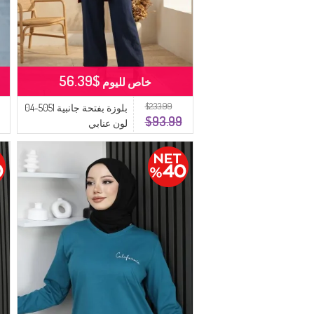
$56.39
خاص لليوم
$233.99
بلوزة بفتحة جانبية 5051-04
$93.99
لون عنابي