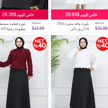
$26.39
$20.99
خاص لليوم
خاص لليوم
$108.42
$86.00
بلوزة بياقة مدورة 71264-
بلوزة قطنية ممشط
$43.99
$34.99
04 أزرق داكن
دخانية