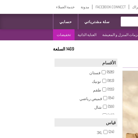
راك
FACEBOOK CONNECT
مدونة
خدمة العملاء
سلة مشترياتي
حسابي
مات المنزل و المعيشة
العناية الذاتية
تخفيضات
1469
السلعة
الأقسام
(828)
فستان
(183)
تونيك
(155)
طقم
(84)
قميص رياضي
(59)
شال
(46)
تنورة
قياس
(38)
البلايز
(24)
(17)
3XL
بنطال