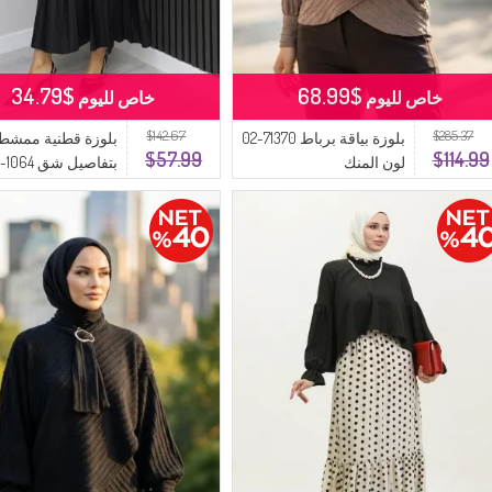
$34.79
$68.99
خاص لليوم
خاص لليوم
$142.67
$285.37
بلوزة بياقة برباط 71370-02
بلوزة قطنية ممشط
$57.99
$114.99
لون المنك
ب
حجري