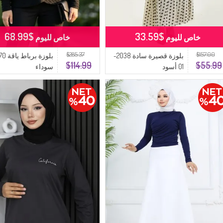
$68.99
$33.59
خاص لليوم
خاص لليوم
$285.37
$157.00
بلوزة قصيرة سادة 2038-
$114.99
$55.99
01 أسود
سوداء