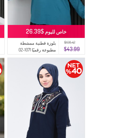
$26.39
خاص لليوم
$108.42
بلوزة قطنية ممشطة
$43.99
مطبوعة رقميًا 1071-02
بترولي