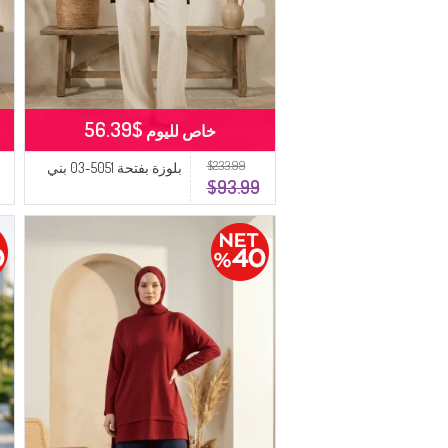
$56.39
خاص لليوم
$233.99
بلوزة بفتحة 5051-03 بني
$93.99