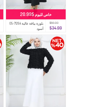
$20.99
خاص لليوم
$86.00
بلوزة بياقة عالية 71264-05
$34.99
أسود