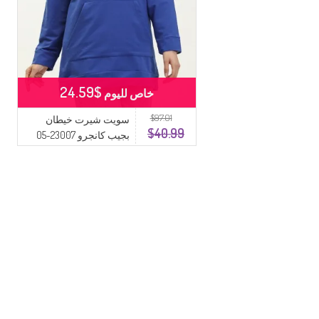
$24.59
خاص لليوم
$97.01
سويت شيرت خيطان
$40.99
بجيب كانجرو 23007-05
أزرق ملكي