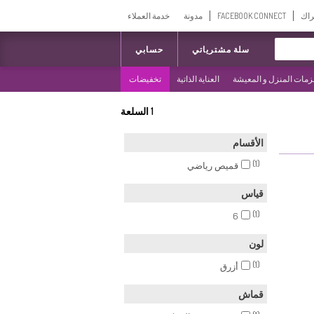
راك
FACEBOOK CONNECT
مدونة
خدمة العملاء
سلة مشترياتي
حسابي
مات المنزل و المعيشة
العناية الذاتية
تخفيضات
1
السلعة
الأقسام
(1)
قميص رياضي
قياس
(1)
6
لون
(1)
أزرق
قماش