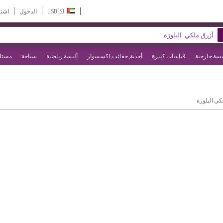
USD($)‎
الدخول
اشت
بسة خارجية
قياسات كبيرة
أحذية, حقائب, اكسسوار
ألبسة رياضية
سباحة
مستلز
كي البلوزة