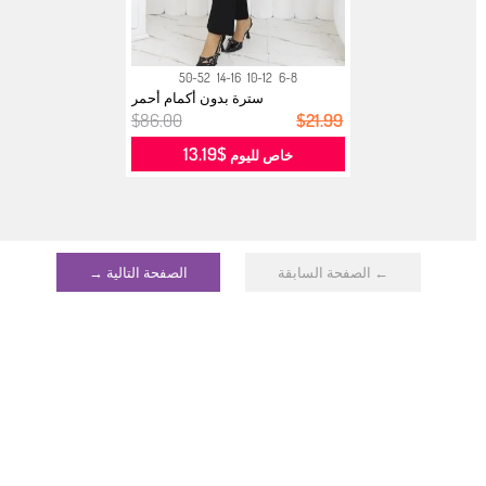
50-52
14-16
10-12
6-8
سترة بدون أكمام أحمر
$86.00
$21.99
$13.19
خاص لليوم
← الصفحة السابقة
الصفحة التالية →