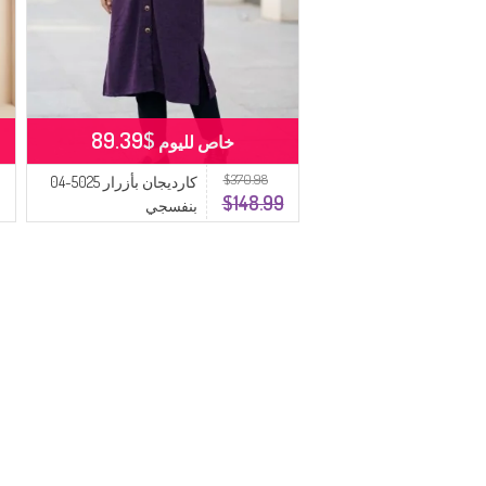
$89.39
خاص لليوم
$370.98
كارديجان بأزرار 5025-04
$148.99
بنفسجي