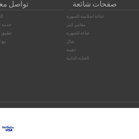
صفحات شائعة
تواصل معن
عباءة اسلامية للسهرة
ال
مقاس كبير
خدمة ال
عباءة للسهرة
تطبيق ا
شال
بيع 
حقيبة
العناية الذاتية
© 2026 FAMERVE.COM