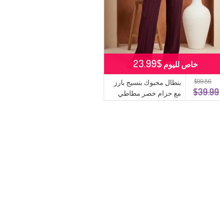
$23.99
خاص لليوم
$99.86
بنطال محبوك بنسيج بارز
$39.99
مع حزام خصر مطاطي
0740-05 بنفسجي