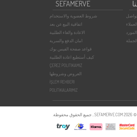
ا
SEFAMERVE
تواصل
شروط العضوية والاستخدام
عملاء
اتفاقية البيع عن بعد
لمورد
الاعادة والغاء الطلبية
الجملة
امان الدفع والسرية
قواعد صفحة الفيس بوك
كيف أستطيع اعادة الطلبية
ÇEREZ POLITIKAMIZ
العروض وشروطها
İŞLEM REHBERI
POLİTİKALARIMIZ
SE , جميع الحقوق محفوظة.