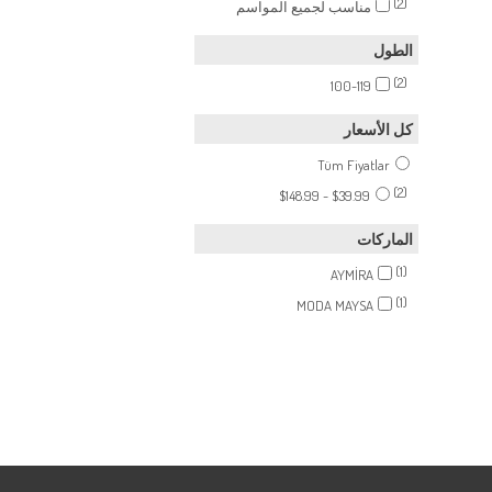
(2)
مناسب لجميع المواسم
الطول
(2)
100-119
كل الأسعار
Tüm Fiyatlar
(2)
$39.99 - $148.99
الماركات
(1)
AYMİRA
(1)
MODA MAYSA