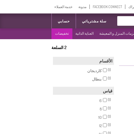
راك
FACEBOOK CONNECT
مدونة
خدمة العملاء
سلة مشترياتي
حسابي
مات المنزل و المعيشة
العناية الذاتية
تخفيضات
2
السلعة
الأقسام
(1)
كارديجان
(1)
بنطال
قياس
(1)
6
(1)
8
(1)
10
(1)
12
(1)