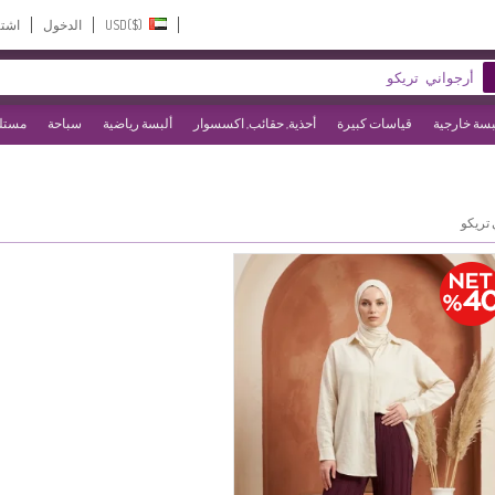
USD($)‎
الدخول
اشت
بسة خارجية
قياسات كبيرة
أحذية, حقائب, اكسسوار
ألبسة رياضية
سباحة
مستلز
 تريكو