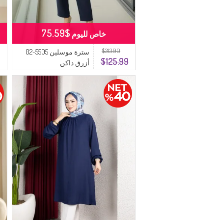
$75.59
خاص لليوم
$313.90
سترة موسلين 5505-02
$125.99
أزرق داكن