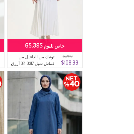
$65.39
خاص لليوم
$271.10
تونيك من الدانتيل من
$108.99
قماش شيل 0317-02 أزرق
داكن