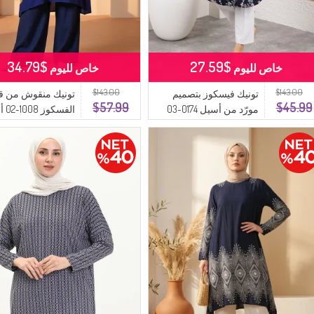
$34.79
$27.59
خاص لليوم
خاص لليوم
$143.00
$143.00
تونيك فيسكوز بتصميم
تونيك منقوش من 
$57.99
$45.99
مورّد من أسيل 0174-03
الفس
لون كحلي
داكن