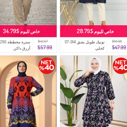
$34.79
$28.79
خاص لليوم
خاص لليوم
$142.67
$116.98
تونيك طويل بشق 9141-07
$57.99
$47.99
كحلي
أزرق داكن