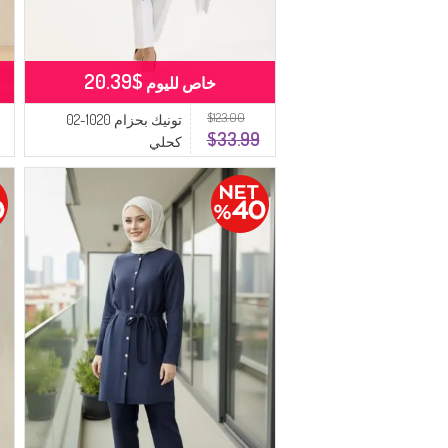
$20.39
خاص لليوم
$123.00
تونيك بحزام 1020-02
$33.99
كحلي