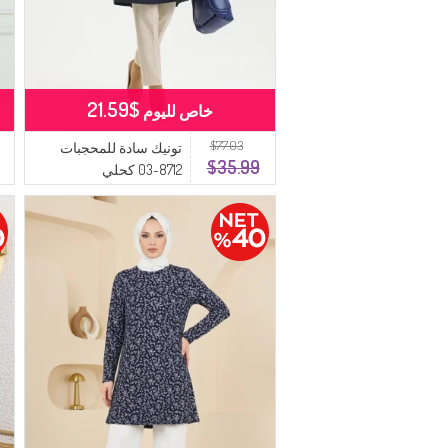
$21.59
خاص لليوم
$77.03
تونيك سادة للمحجبات
$35.99
8712-03 كحلي