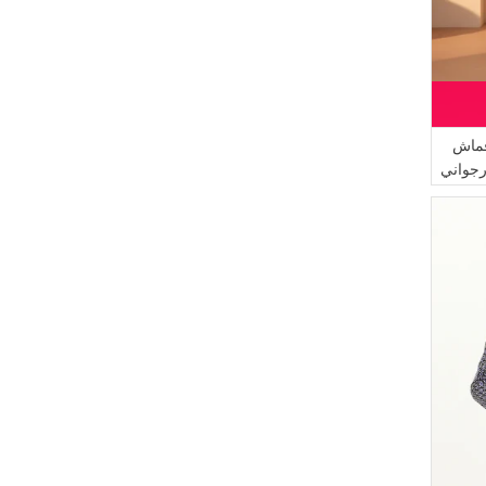
قماش
كوز 1008-02 أرجواني