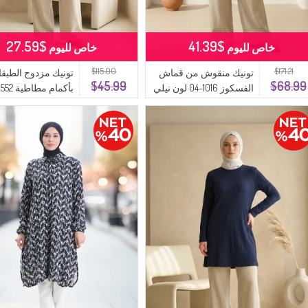
$27.59
$41.39
خاص لليوم
خاص لليوم
$115.00
$171.21
تونيك منقوش من قماش
تونيك مزدوج الطبق
$45.99
$68.99
الفسكوز 1016-04 لون نيلي
أزرق داكن