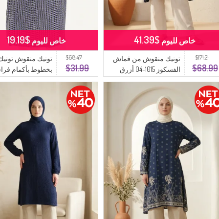
$19.19
$41.39
خاص لليوم
خاص لليوم
$68.47
$171.21
تونيك منقوش من قماش
تونيك منقوش تونيك
$31.99
$68.99
الفسكوز 1015-04 أزرق
بخطوط بأكمام فرا
داكن
8601-01 كحلي