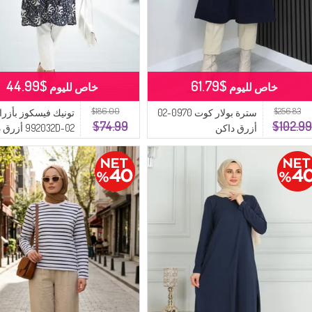
$44.99
$61.79
خاص لليوم
خاص لليوم
$186.00
$256.83
سترة بولار كوت 0970-02
تونيك فيسكوز بأزرا
$74.99
$102.9
أزرق داكن
992032D-02 أزرق داكن