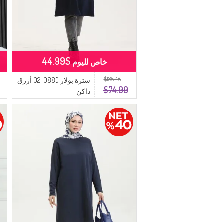
$44.99
خاص لليوم
$185.48
سترة بولار 0880-02 أزرق
9
$74.99
داكن