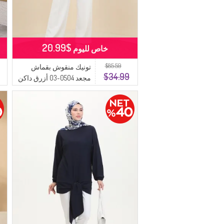
$20.99
خاص لليوم
$85.59
تونيك منقوش بقماش
$34.99
مجعد 0504-03 أزرق داكن