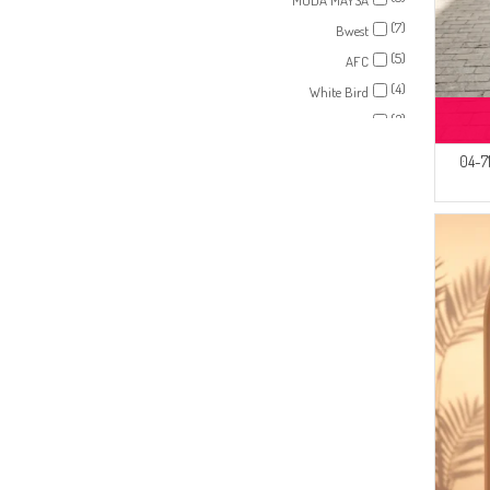
MODA MAYSA
(7)
Bwest
(5)
AFC
(4)
White Bird
(3)
Respiro
(3)
ECESUN
سترة مخططة 71296-04
(3)
NAZRA
(2)
Dilber
(2)
ZEMHERİ
(2)
İPEKÇE
(1)
BUTİK SUDE
(1)
Mihrişah