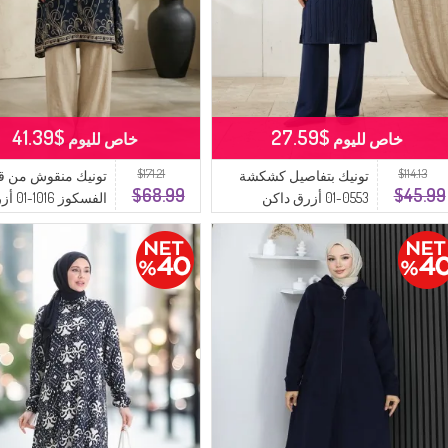
$41.39
$27.59
خاص لليوم
خاص لليوم
$171.21
$114.13
تونيك بتفاصيل كشكشة
تونيك منقوش من 
$68.99
$45.99
0553-01 أزرق داكن
الفسكوز 016
داكن