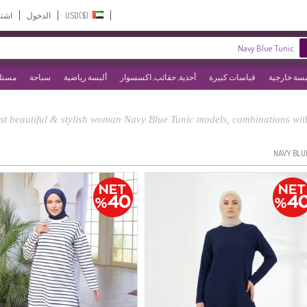
USD($)‎
الدخول
اشت
بسة خارجية
قياسات كبيرة
أحذية, حقائب, اكسسوار
ألبسة رياضية
سباحة
مستلز
t beautiful & stylish woman Navy Blue Tunic models, combinations with
NAVY BLU