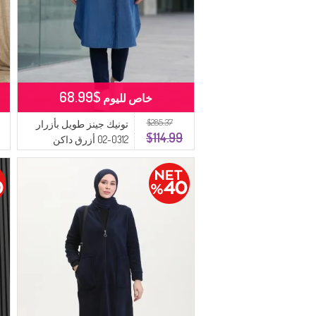
$68.99
خاص لليوم
$285.37
تونيك جينز طويل بأزرار
$114.99
0312-02 أزرق داكن