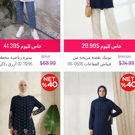
$41.39
$20.99
خاص لليوم
خاص لليوم
$171.21
$100.00
تونيك بقصة مريحة من
سترة رياضية مخط
$68.99
$34.99
قماش الفقاعات 0506-06
71295-02 أزرق داكن
أزرق داكن