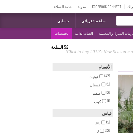
راك
FACEBOOK CONNECT
مدونة
خدمة العملاء
سلة مشترياتي
حسابي
مات المنزل و المعيشة
العناية الذاتية
تخفيضات
52
السلعة
Click to buy 2019's New Season mos
الأقسام
(47)
تونيك
(2)
فستان
(2)
طقم
(1)
كيب
قياس
(3)
3XL
(22)
6