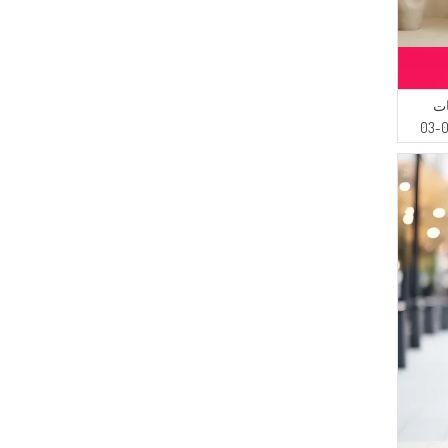
ات
بأكمام مطاطية 0552-03