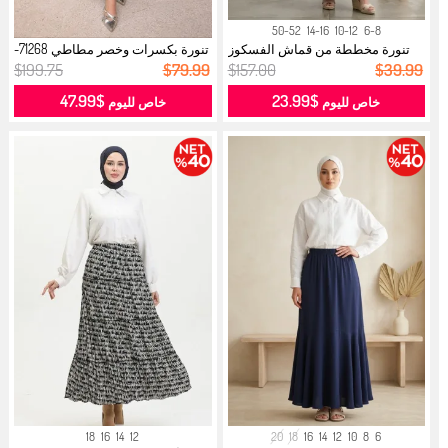
50-52
14-16
10-12
6-8
تنورة مخططة من قماش الفسكوز
تنورة بكسرات وخصر مطاطي 71268-
مع حزام...
02 لو...
$199.75
$79.99
$157.00
$39.99
$47.99
$23.99
خاص لليوم
خاص لليوم
18
16
14
12
20
18
16
14
12
10
8
6