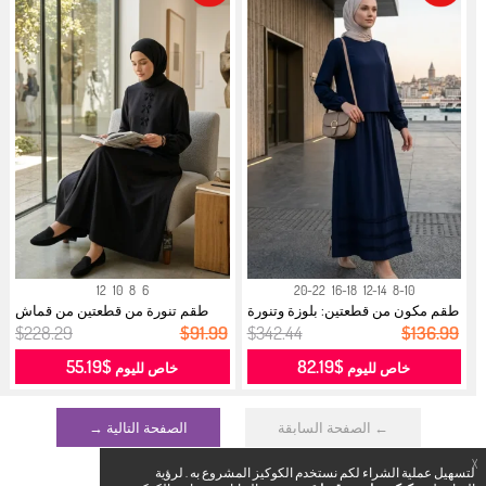
12
10
8
6
20-22
16-18
12-14
8-10
طقم مكون من قطعتين: بلوزة وتنورة
طقم تنورة من قطعتين من قماش
مك...
مزدوج 5...
$228.29
$91.99
$342.44
$136.99
$55.19
$82.19
خاص لليوم
خاص لليوم
← الصفحة السابقة
الصفحة التالية →
X
لتسهيل عملية الشراء لكم نستخدم الكوكيز المشروع به . لرؤية