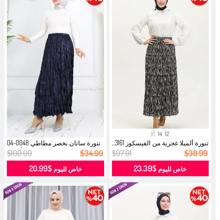
16
14
12
تنورة ألميلا غجرية من الفيسكوز 3161...
تنورة ساتان بخصر مطاطي 0048-04
أزرق...
$100.00
$34.99
$97.01
$38.99
$20.99
$23.39
خاص لليوم
خاص لليوم