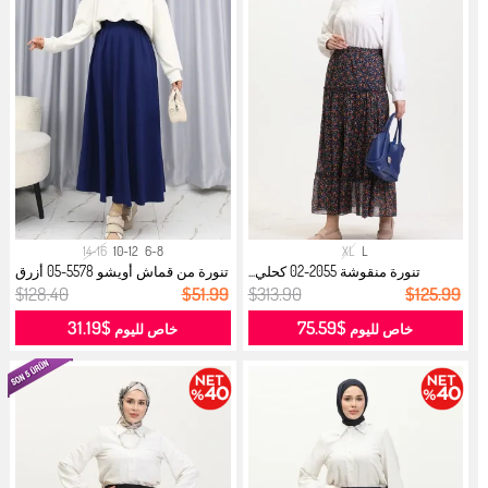
14-16
10-12
6-8
XL
L
تنورة منقوشة 2055-02 كحلي...
تنورة من قماش أويشو 5578-05 أزرق
دا...
$128.40
$51.99
$313.90
$125.99
$31.19
$75.59
خاص لليوم
خاص لليوم