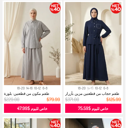
18-20
14-16
10-12
6-8
18-20
14-16
10-12
6-8
طقم حجاب من قطعتين مزين بأزرار
طقم مكون من قطعتين: بلوزة
وتفا...
مخططة بيا...
$229.00
$79.99
$371.00
$125.99
$47.99
$75.59
خاص لليوم
خاص لليوم