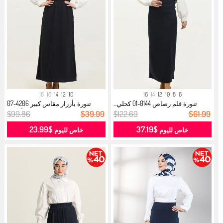
18
16
14
12
10
16
14
12
10
8
6
تنورة قلم رصاص 0144-01 كحلي...
تنورة بأزرار مقاس كبير 4206-07
أزرق...
$99.86
$39.99
$122.69
$61.99
$23.99
$37.19
خاص لليوم
خاص لليوم