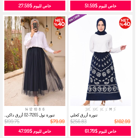
$27.59
$51.59
خاص لليوم
خاص لليوم
14
12
10
8
6
3XL
XXL
XL
L
M
S
تنورة أزرق كحلي
تنورة تول 71265-02 أزرق داكن...
$199.75
$79.99
$256.83
$102.99
$47.99
$61.79
خاص لليوم
خاص لليوم