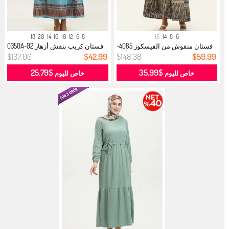
18-20
14-16
10-12
6-8
16
14
8
6
فستان منقوش من الفيسكوز 4085-
فستان كريب بنقش أزهار 0350A-02
02 أزر...
أزرق...
$137.00
$42.99
$148.38
$59.99
$25.79
$35.99
خاص لليوم
خاص لليوم