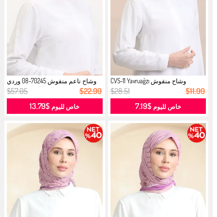
وشاح منقوش CVS-11 Yavruağzı
وشاح ناعم منقوش 70245-08 وردي
فاتح ...
$57.05
$22.99
$28.51
$11.99
$13.79
$7.19
خاص لليوم
خاص لليوم