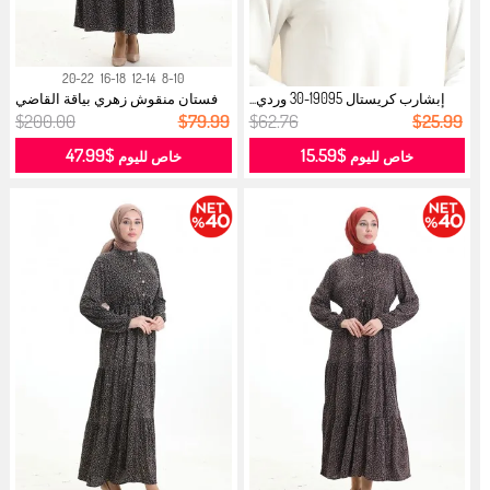
20-22
16-18
12-14
8-10
إبشارب كريستال 19095-30 وردي...
فستان منقوش زهري بياقة القاضي
0197-...
$200.00
$79.99
$62.76
$25.99
$47.99
$15.59
خاص لليوم
خاص لليوم