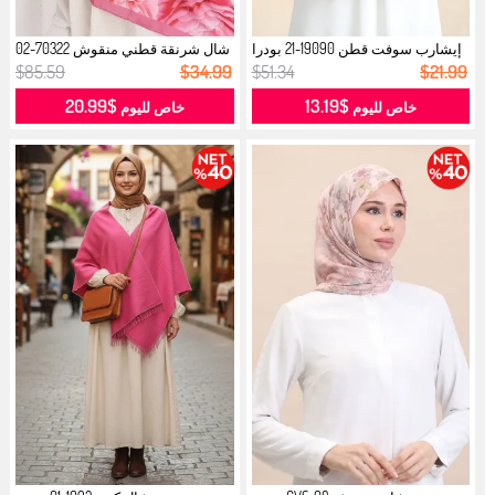
إيشارب سوفت قطن 19090-21 بودرا
شال شرنقة قطني منقوش 70322-02
وردي...
وردي...
$85.59
$34.99
$51.34
$21.99
$20.99
$13.19
خاص لليوم
خاص لليوم