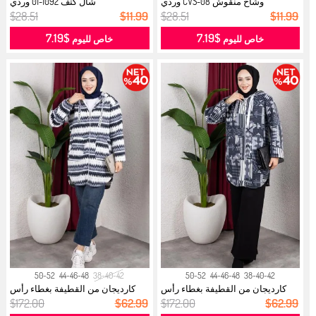
وشاح منقوش CVS-08 وردي
شال كتف 1092-01 وردي
$28.51
$11.99
$28.51
$11.99
$7.19
$7.19
خاص لليوم
خاص لليوم
50-52
44-46-48
38-40-42
50-52
44-46-48
38-40-42
كارديجان من القطيفة بغطاء رأس
كارديجان من القطيفة بغطاء رأس
منقوش...
منقوش...
$172.00
$62.99
$172.00
$62.99