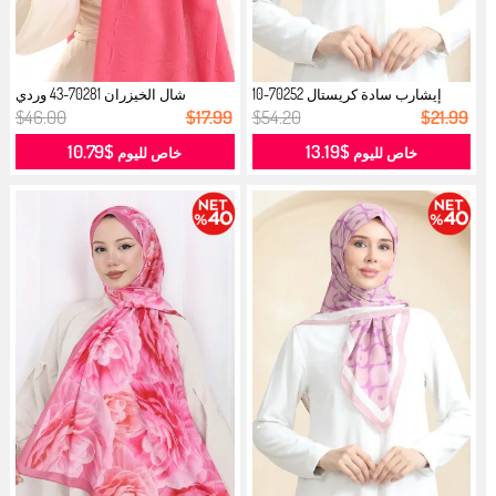
إيشارب سادة كريستال 70252-10
شال الخيزران 70281-43 وردي
سلموني...
سكري...
$46.00
$17.99
$54.20
$21.99
$10.79
$13.19
خاص لليوم
خاص لليوم