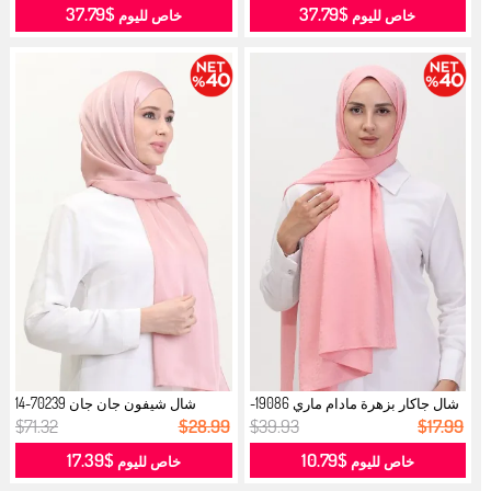
$37.79
$37.79
خاص لليوم
خاص لليوم
شال جاكار بزهرة مادام ماري 19086-
شال شيفون جان جان 70239-14
11...
وردي...
$71.32
$28.99
$39.93
$17.99
$17.39
$10.79
خاص لليوم
خاص لليوم