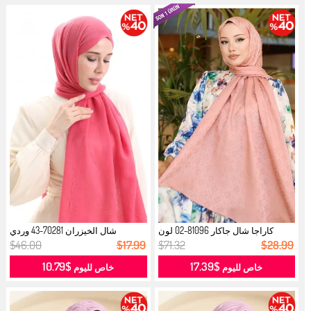
كاراجا شال جاكار 81096-02 لون
شال الخيزران 70281-43 وردي
زهري...
سكري...
$46.00
$17.99
$71.32
$28.99
$10.79
$17.39
خاص لليوم
خاص لليوم