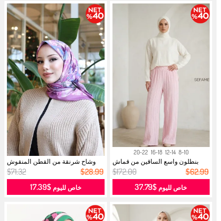
20-22
16-18
12-14
8-10
بنطلون واسع الساقين من قماش
وشاح شرنقة من القطن المنقوش
الكريب ...
70335-0...
$71.32
$28.99
$172.00
$62.99
$17.39
$37.79
خاص لليوم
خاص لليوم