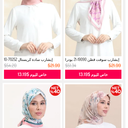
إيشارب سوفت قطن 19090-21 بودرا
إيشارب سادة كريستال 70252-10
وردي...
سلموني...
$54.20
$21.99
$51.34
$21.99
$13.19
$13.19
خاص لليوم
خاص لليوم