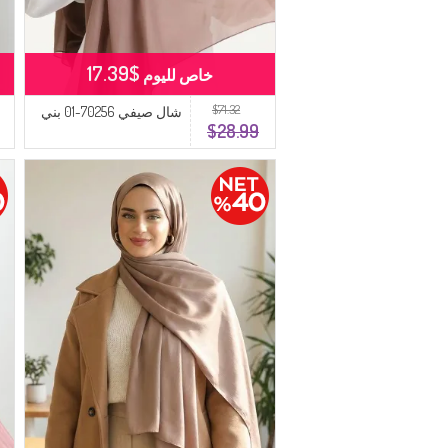
$17.39
خاص لليوم
$71.32
شال صيفي 70256-01 بني
$28.99