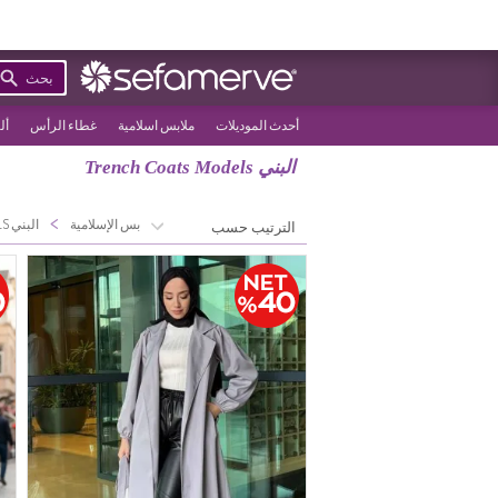
بحث
أحدث الموديلات
ملابس اسلامية
غطاء الرأس
أل
البني Trench Coats Models
>
>
الصفحة الرئيسية
الملابس الإسلامية
البني TRENCH COATS MODELS