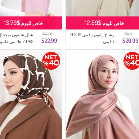
$13.79
$12.59
خاص لليوم
خاص لليوم
$57.05
$51.31
وشاح رايون رقمي 70299-
شال شيفون ديجيتال
$22.99
$20.99
04 بني
70262-04 بني غامق