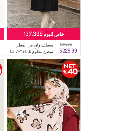
$137.39
خاص لليوم
$570.76
معطف واقٍ من المطر
$228.99
مبطن مقاوم للماء 71211-03
أسود