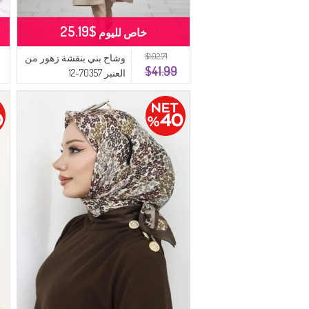
$25.19
خاص لليوم
$102.71
وشاح بني بنقشة زهور من
$41.99
العنبر 70357-12