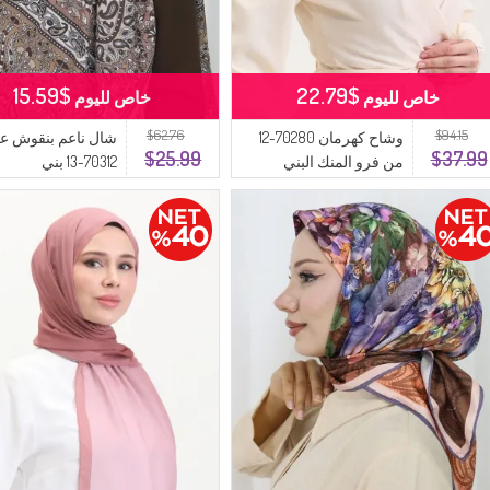
$15.59
$22.79
خاص لليوم
خاص لليوم
$62.76
$94.15
وشاح كهرمان 70280-12
شال ناعم بنقوش عر
$25.99
$37.99
من فرو المنك البني
70312-13 بني