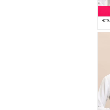
(12)
ATS
(10)
Serca
(10)
SEMALA
وشاح ناعم منقوش 70245-
(8)
FY Collection
(7)
LE FABRİC
(4)
Oyya
(4)
Ay Mina By Dilek Akhisarlı
(3)
Şükran
(3)
Aşeka
(3)
Alperen
(3)
ESMİRA
(2)
Bonjela
(2)
NAZRALİNA
(1)
Arjen
(1)
Cashcara
(1)
Cavene