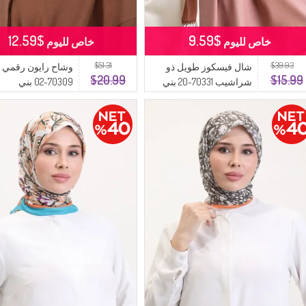
$12.59
$9.59
خاص لليوم
خاص لليوم
$51.31
$39.93
شال فيسكوز طويل ذو
وشاح رايون رقمي
$20.99
$15.99
شراشيب 70331-20 بني
70309-02 بني
فاتح