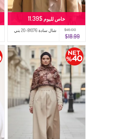
$11.39
خاص لليوم
$46.00
شال سادة 81076-20 بني
$18.99