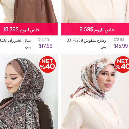
$10.79
$9.59
خاص لليوم
خاص لليوم
$46.00
$39.93
وشاح منقوش 70289-03
$17.99
$15.99
بني
بني