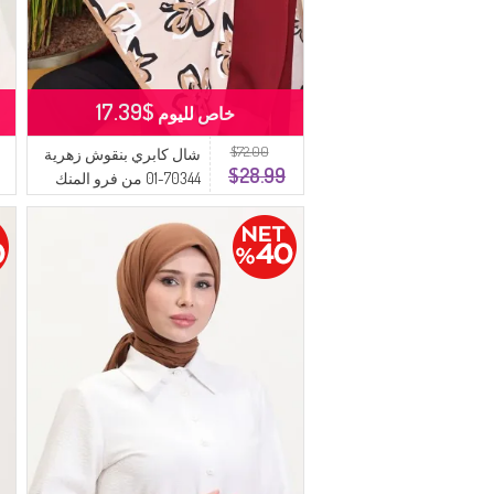
$17.39
خاص لليوم
$72.00
شال كابري بنقوش زهرية
$28.99
70344-01 من فرو المنك
البني