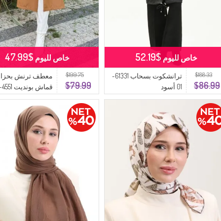
$47.99
$52.19
خاص لليوم
خاص لليوم
$199.75
$188.33
ترانشكوت بسحاب 61331-
معطف ترنش بحزام
$79.99
$86.99
01 أسود
القهوة الحليبية