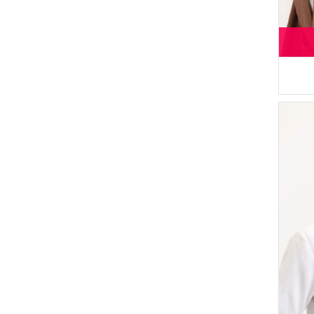
(52)
Alfasa
(45)
DLC TEKSTİL
(44)
Tubanur Özdemir
(38)
Enes Eşarp
(32)
Peressa Eşarp
(26)
Buğlem
(23)
Livaldi
(23)
BENGUEN
(19)
Duru
(4)
AY MİNA BY DİLEK AKHİSARLI
(19)
MODA PİNHAN
(17)
Mihrişah
(17)
Gelince
(16)
Algı
(14)
Moda Kaşmir
(14)
CKS