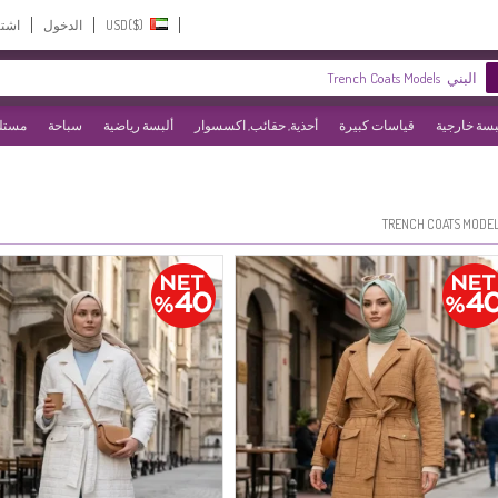
USD($)‎
الدخول
اشت
بسة خارجية
قياسات كبيرة
أحذية, حقائب, اكسسوار
ألبسة رياضية
سباحة
مستلز