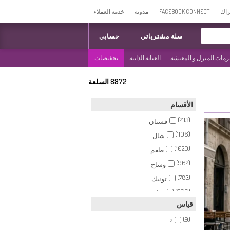
راك
FACEBOOK CONNECT
مدونة
خدمة العملاء
سلة مشترياتي
حسابي
مات المنزل و المعيشة
العناية الذاتية
تخفيضات
8872
السلعة
الأقسام
(2113)
فستان
(1106)
شال
(1020)
طقم
(962)
وشاح
(783)
تونيك
(566)
عباءه
قياس
فساتين سهرة بتصميم اسلامي
(484)
(9)
(328)
2
بنطال