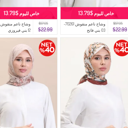
$13.79
$13.79
خاص لليوم
خاص لليوم
$57.05
$57.05
وشاح ناعم منقوش 70261-
$22.99
$22.99
03 بني فاتح
12 بني فيروزي