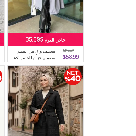
$35.39
خاص لليوم
$142.67
معطف واقٍ من المطر
9
$58.99
بتصميم حزام للخصر 4511-
03 لون رمادي