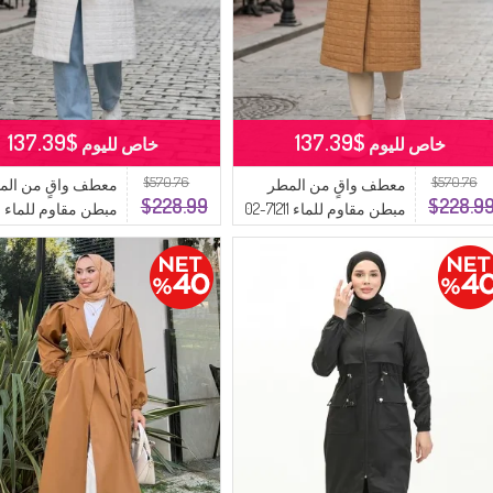
$137.39
$137.39
خاص لليوم
خاص لليوم
$570.76
$570.76
معطف واقٍ من المطر
معطف واقٍ من الم
$228.99
$228.9
مبطن مقاوم للماء 71211-02
لون جملي
كريمي