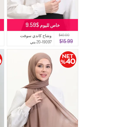
$9.59
خاص لليوم
$40.00
وشاح كاندي سوفت
$15.99
19097-20 بني