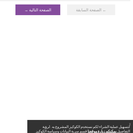
← الصفحة السابقة
الصفحة التالية →
X
لتسهيل عملية الشراء لكم نستخدم الكوكيز المشروع به . لرؤية
التفاصيل
يمكنكم زيارة موقعنا
قسم سرية البيانات وسياسة الكوكيز.