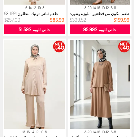
16
14
12
10
8
18-20
14-16
10-12
6-8
طقم مكون من قطعتين: بلوزة وتنورة
طقم ثنائي تونيك بنطلون 11301-02
بن...
بيج...
$257.00
$85.99
$399.52
$159.99
$51.59
$95.99
خاص لليوم
خاص لليوم
18
16
14
12
10
8
18-20
14-16
10-12
6-8