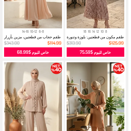
14-16
10-12
6-8
18
16
14
12
10
8
طقم مكون من قطعتين: بلوزة وتنورة
طقم حجاب من قطعتين، مزين بأزرار
بت...
وأك...
$343.00
$114.99
$313.90
$125.99
$68.99
$75.59
خاص لليوم
خاص لليوم