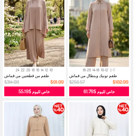
24
22
20
18
16
14
12
10
18-20
14-16
10-12
6-8
طقم تونيك وبنطال من قماش
طقم من قطعتين من قماش
أيروبين، ق...
الكوردروي 637...
$314.00
$91.99
$256.57
$102.99
$55.19
$61.79
خاص لليوم
خاص لليوم