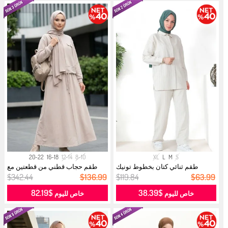
20-22
16-18
12-14
8-10
XL
L
M
S
طقم ثنائي كتان بخطوط تونيك
طقم حجاب قطني من قطعتين مع
بنطلون 3...
جيوب 023...
$342.44
$136.99
$119.84
$63.99
$82.19
$38.39
خاص لليوم
خاص لليوم