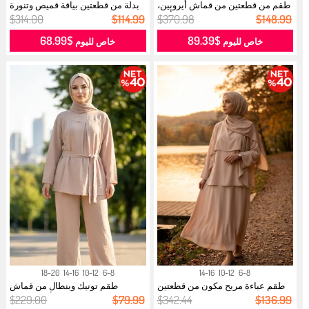
طقم من قطعتين من قماش أيروبين،
بدلة من قطعتين بياقة قميص وتنورة
بأزر...
حج...
$314.00
$114.99
$370.98
$148.99
$68.99
$89.39
خاص لليوم
خاص لليوم
18-20
14-16
10-12
6-8
14-16
10-12
6-8
طقم عباءة مريح مكون من قطعتين
طقم تونيك وبنطال من قماش
2274-...
أيروبين، ق...
$229.00
$79.99
$342.44
$136.99