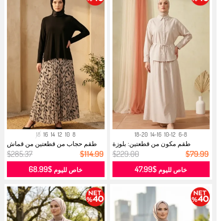
18
16
14
12
10
8
18-20
14-16
10-12
6-8
طقم مكون من قطعتين: بلوزة
طقم حجاب من قطعتين من قماش
مخططة بيا...
رملي، بل...
$285.37
$114.99
$229.00
$79.99
$68.99
$47.99
خاص لليوم
خاص لليوم