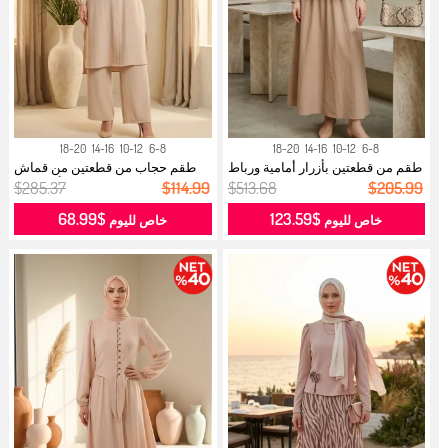
18-20
14-16
10-12
6-8
18-20
14-16
10-12
6-8
طقم من قطعتين بأزرار أمامية ورباط
طقم حجاب من قطعتين من قماش
ع...
أيروبين ...
$285.37
$114.99
$513.68
$205.99
$68.99
$123.59
خاص لليوم
خاص لليوم