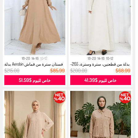
18-20
14-16
10-12
18-20
14-16
10-12
بدلة من قطعتين، سترة وسترة، 2155-
فستان سترة من قماش Aerobin بدلة
03...
من ...
$215.00
$85.99
$200.00
$68.99
$51.59
$41.39
خاص لليوم
خاص لليوم