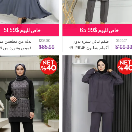
$51.59
$65.99
خاص لليوم
خاص لليوم
$257.00
$268.24
طقم ثنائي سترة بدون
بدلة من قطعتين م
$85.99
$109.9
أكمام بنطلون 20046-09
قميص وتنورة من 
انترسيت
Aerobin 2082-05
أنثراسايت