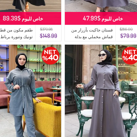
$89.39
$47.99
خاص لليوم
خاص لليوم
$370.98
$286.00
فستان جاكيت بأزرار من
طقم مكون من قطعت
$148.99
$79.99
قماش مخملي مع بدلة
تونيك وتنورة برباط
حجاب 0219-06 أنثراسيت
أمامي، 2254-5
أنثراسيت