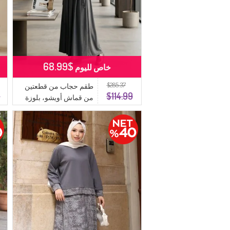
$68.99
خاص لليوم
$285.37
طقم حجاب من قطعتين
9
$114.99
من قماش أويشو، بلوزة
وتنورة برباط أمامي،
5660-03، لون أنثراسيت