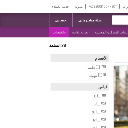
راك
FACEBOOK CONNECT
مدونة
خدمة العملاء
سلة مشترياتي
حسابي
مات المنزل و المعيشة
العناية الذاتية
تخفيضات
26
السلعة
الأقسام
(25)
طقم
(1)
تونيك
قياس
(11)
6
(15)
8
(15)
10
(13)
12
(13)