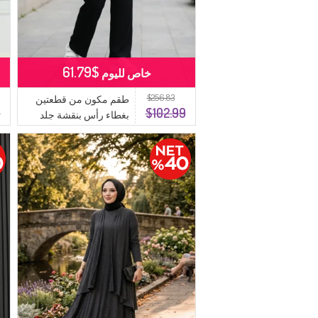
$61.79
خاص لليوم
$256.83
طقم مكون من قطعتين
9
$102.99
بغطاء رأس بنقشة جلد
النمر 2224-01 أنثراسيت