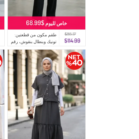
$68.99
خاص لليوم
$285.37
طقم مكون من قطعتين:
$114.99
تونيك وبنطال بنقوش، رقم
الموديل 2245-04، لون
برقوقي داكن.