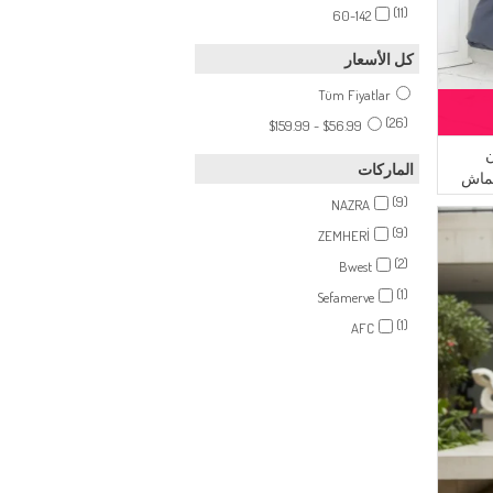
حزام الخصر
(11)
60-142
(1)
سحاب
كل الأسعار
Tüm Fiyatlar
(26)
$56.99 - $159.99
ن
الماركات
قماش
(9)
NAZRA
(9)
ZEMHERİ
(2)
Bwest
(1)
Sefamerve
(1)
AFC