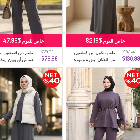
$47.99
$82.19
خاص لليوم
خاص لليوم
$229.00
$342.44
طقم مكون من قطعتين
طقم من قطعتين م
$79.99
$136.9
من الكتان، بلوزة وتنورة
قماش أيروبين، يتك
بأزرار، 0277-06، لون
تونيك وبنطال، رقم
أنثراسيت
الموديل 4141-07،
أنثراسيت