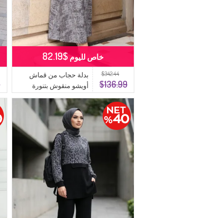
$82.19
خاص لليوم
$342.44
بدلة حجاب من قماش
9
$136.99
أويشو منقوش بتنورة
0218-04 أنثراسيت