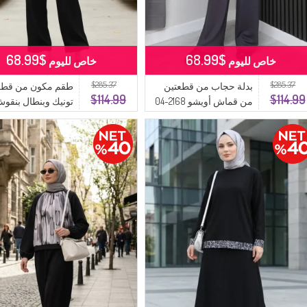
$68.99
$68.99
خاص لليوم
خاص لليوم
$285.37
$285.37
بدلة حجاب من قطعتين
طقم مكون من قطعت
$114.99
$114.99
من قماش أويشو 2168-04
تونيك وبنطال بنقو
أنثراسايت
الموديل 2245
أنثراسيت بورغندي