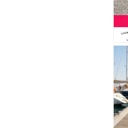
ين:
يل