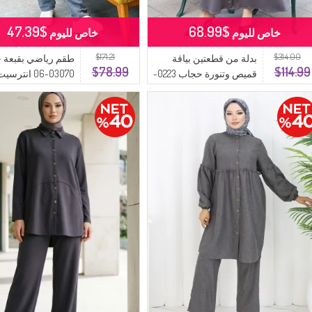
$47.39
$68.99
خاص لليوم
خاص لليوم
$171.21
$314.00
بدلة من قطعتين بياقة
طقم رياضي بقبعة 
$78.99
$114.99
قميص وتنورة حجاب 0223-
03070-06 انترسيت
05 أنثراسيت