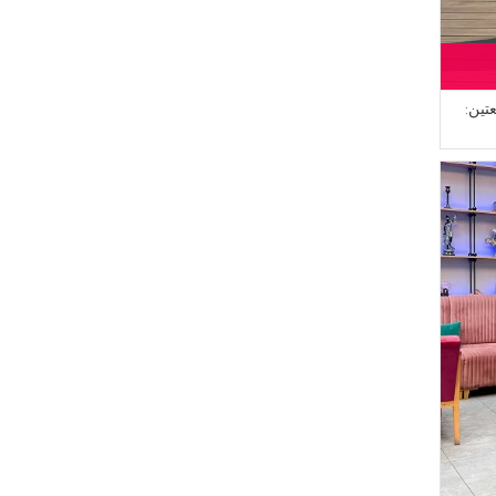
ين:
0، لون