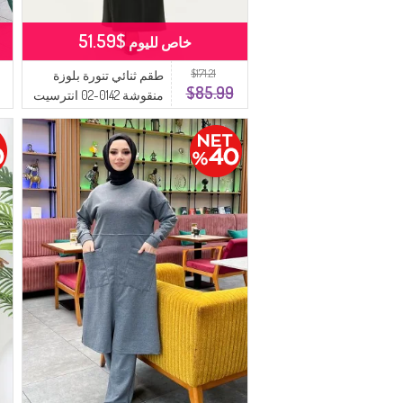
$51.59
خاص لليوم
$171.21
طقم ثنائي تنورة بلوزة
$85.99
منقوشة 0142-02 انترسيت