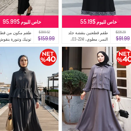
$95.99
$55.19
خاص لليوم
خاص لليوم
$399.52
$228.29
طقم قطعتين بنقشة جلد
طقم مكون من قطعت
$159.99
$91.99
النمر، مطوي، 2241-03،
تونيك وتنورة بنقوش
أسود أنثراسيت
هندسية، رقم المود
0257-05، لون أنثراسيت