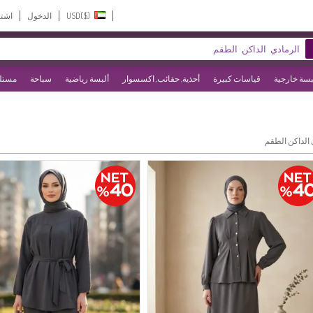
USD($)‎
الدخول
اشت
بسة خارجية
قياسات كبيرة
أحذية, حقائب, اكسسوار
ألبسة رياضية
سباحة
مستلز
 الداكن الطقم