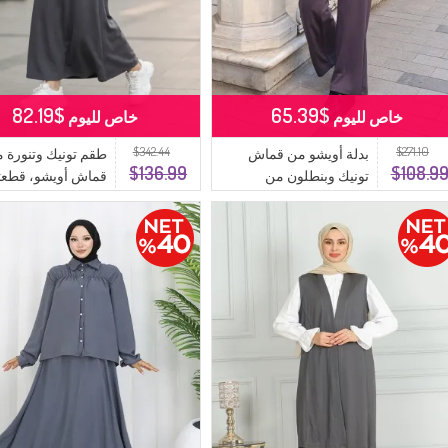
$82.19
$65.39
خاص لليوم
خاص لليوم
$342.44
$271.10
بدلة أويشو من قماش
طقم تونيك وتنورة 
$136.99
$108.9
تونيك وبنطلون من
قماش أويشو، قطعت
قطعتين 2191-01 أنثراسيت
0242-01، لون أنثراسيت