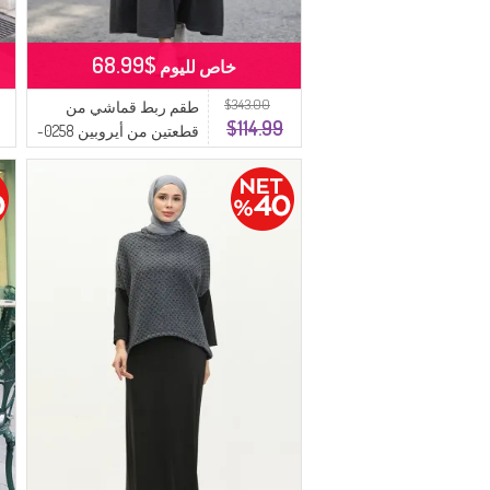
$68.99
خاص لليوم
$343.00
طقم ربط قماشي من
$114.99
قطعتين من أيروبين 0258-
03 أنثراسيت