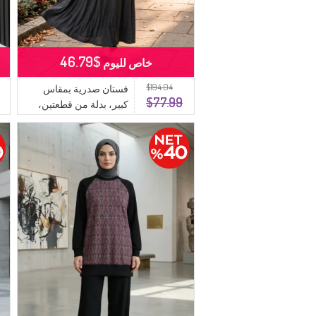
$46.79
خاص لليوم
$194.04
فستان صدرية بمقاس
$77.99
كبير، بدلة من قطعتين،
6370-04، لون أنثراسيت