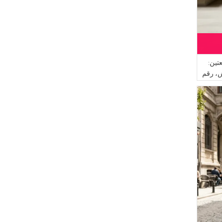
ين:
ش، رقم
-02، لون