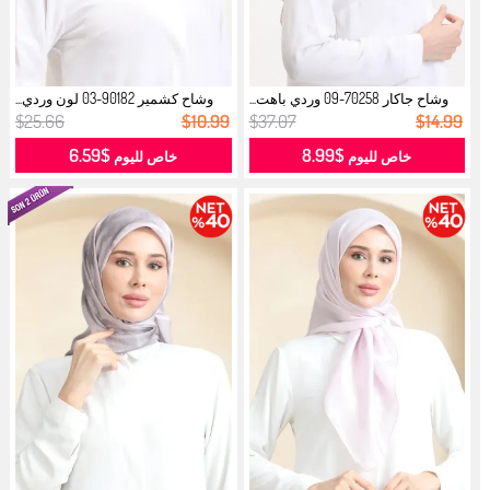
وشاح جاكار 70258-09 وردي باهت...
وشاح كشمير 90182-03 لون وردي...
$25.66
$10.99
$37.07
$14.99
$6.59
$8.99
خاص لليوم
خاص لليوم