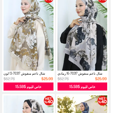
شال ناعم منقوش 70317-16 رمادي
شال ناعم منقوش 70317-13 لون
دخاني...
المنك ا...
$62.76
$25.99
$62.76
$25.99
$15.59
$15.59
خاص لليوم
خاص لليوم