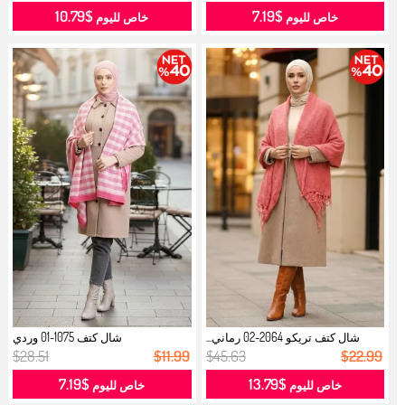
$10.79
$7.19
خاص لليوم
خاص لليوم
شال كتف تريكو 2064-02 رماني...
شال كتف 1075-01 وردي
$28.51
$11.99
$45.63
$22.99
$7.19
$13.79
خاص لليوم
خاص لليوم