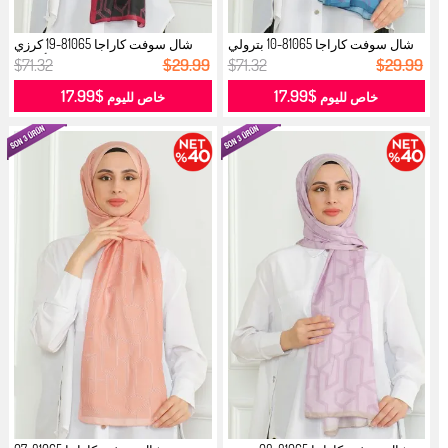
شال سوفت كاراجا 81065-10 بترولي
شال سوفت كاراجا 81065-19 كرزي
فوش...
أسود...
$71.32
$29.99
$71.32
$29.99
$17.99
$17.99
خاص لليوم
خاص لليوم