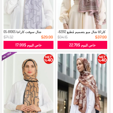
كاراكا شال ميو بتصميم مُطبع 82012-
شال سوفت كاراجا 81065-05
0...
بنفسجي فات...
$71.32
$29.99
$94.15
$37.99
$17.99
$22.79
خاص لليوم
خاص لليوم