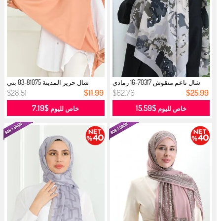
شال ناعم منقوش 70317-16 رمادي
شال حرير المدينة 81075-03 بني
دخاني...
جملي...
$28.51
$11.99
$62.76
$25.99
$7.19
$15.59
خاص لليوم
خاص لليوم