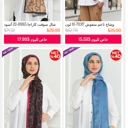
وشاح ناعم منقوش 70317-10 لون
شال سوفت كاراجا 81065-20 أسود
قهوة ب...
بني ج...
$71.32
$29.99
$62.76
$25.99
$17.99
$15.59
خاص لليوم
خاص لليوم