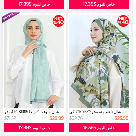
$17.99
$17.39
خاص لليوم
خاص لليوم
شال ناعم منقوش 70317-15 كاكي
شال سوفت كاراجا 81065-01 أخضر
أخضر ل...
مينت...
$71.32
$29.99
$62.76
$25.99
$17.99
$15.59
خاص لليوم
خاص لليوم