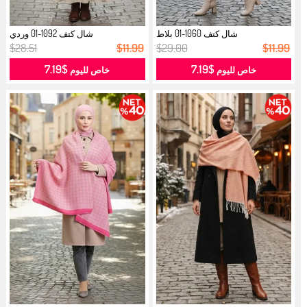
شال كتف 1060-01 بلاط
شال كتف 1092-01 وردي
$28.51
$11.99
$29.00
$11.99
$7.19
$7.19
خاص لليوم
خاص لليوم