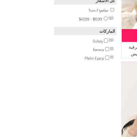
كل الأسعار
Tüm Fiyatlar
(12)
$15.99 - $43.99
الماركات
(9)
Gülsoy
قية
(1)
Karaca
(1)
Platin Eşarp