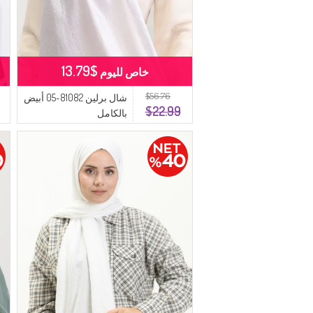
$13.79
خاص لليوم
$56.76
شال برلين 81082-05 أبيض
$22.99
بالكامل