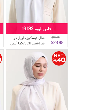
$16.19
خاص لليوم
$65.61
شال فيسكوز طويل ذو
$26.99
شراشيب 70331-02 أبيض