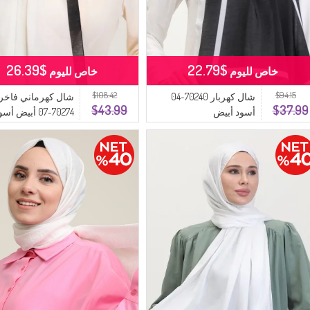
$26.39
$22.79
خاص لليوم
خاص لليوم
$108.42
$94.15
شال كهربار 70240-04
شال كهرماني فاخر
$43.99
$37.99
أسود أبيض
70274-07 أبيض أسود