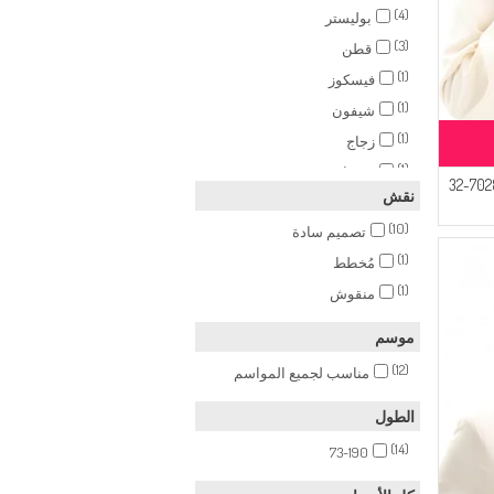
(4)
بوليستر
(3)
قطن
(1)
فيسكوز
(1)
شيفون
(1)
زجاج
(1)
خيزران
شال قطني ناعم 70283-32
نقش
(1)
Aerobin
(10)
تصميم سادة
(1)
مُخطط
(1)
منقوش
موسم
(12)
مناسب لجميع المواسم
الطول
(14)
73-190