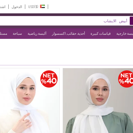
USD($)‎
الدخول
اشت
بسة خارجية
قياسات كبيرة
أحذية, حقائب, اكسسوار
ألبسة رياضية
سباحة
مستلز