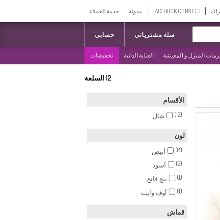
راك
FACEBOOK CONNECT
مدونة
خدمة العملاء
سلة مشترياتي
حسابي
مات المنزل و المعيشة
العناية الذاتية
تخفيضات
12
السلعة
الأقسام
(12)
شال
لون
(8)
أبيض
(2)
أسود
(1)
بيج فاتح
(1)
أوف وايت
قماش