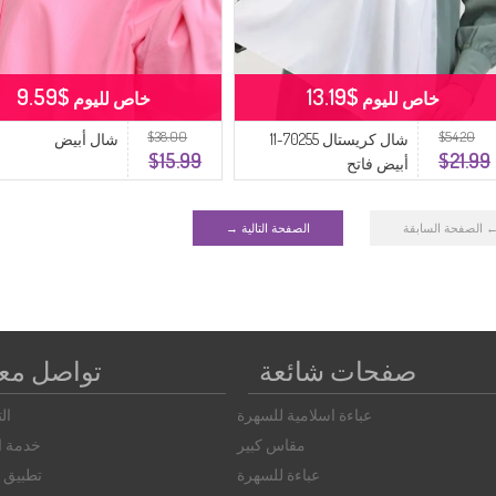
$9.59
$13.19
خاص لليوم
خاص لليوم
$38.00
$54.20
شال كريستال 70255-11
شال أبيض
$15.99
$21.99
أبيض فاتح
 الصفحة السابقة
الصفحة التالية →
صفحات شائعة
تواصل معن
عباءة اسلامية للسهرة
ال
مقاس كبير
خدمة ال
عباءة للسهرة
تطبيق ا