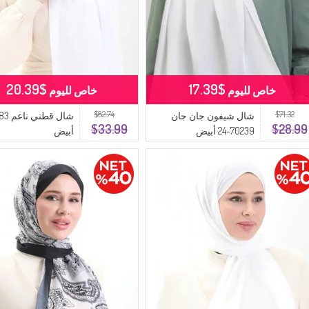
$20.39
$17.39
خاص لليوم
خاص لليوم
$82.74
$71.32
شال شيفون جان جان
$33.99
$28.99
70239-24 أبيض
أبيض