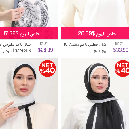
$17.39
$20.39
خاص لليوم
خاص لليوم
$71.32
$82.74
شال قطني ناعم 70283-18
شال ناعم بنقوش عر
$28.99
$33.99
بيج فاتح
70296-07 أسود وأبيض