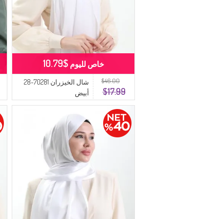
$10.79
خاص لليوم
$46.00
شال الخيزران 70281-28
$17.99
أبيض