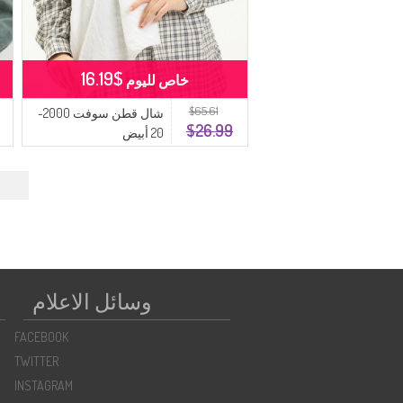
$16.19
خاص لليوم
$65.61
شال قطن سوفت 2000-
$26.99
20 أبيض
←
وسائل الاعلام
FACEBOOK
TWITTER
INSTAGRAM