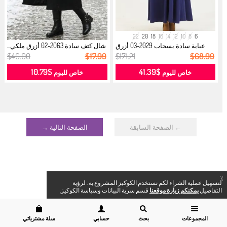
22
20
18
16
14
12
10
8
6
عباية سادة بسحاب 2029-03 أزرق
شال كتف سادة 2063-02 أزرق ملكي...
ملكي ...
$46.00
$17.99
$171.21
$68.99
$10.79
$41.39
خاص لليوم
خاص لليوم
← الصفحة السابقة
الصفحة التالية →
X
لتسهيل عملية الشراء لكم نستخدم الكوكيز المشروع به . لرؤية
التفاصيل
يمكنكم زيارة موقعنا
قسم سرية البيانات وسياسة الكوكيز.
المجموعات
بحث
حسابي
سلة مشترياتي