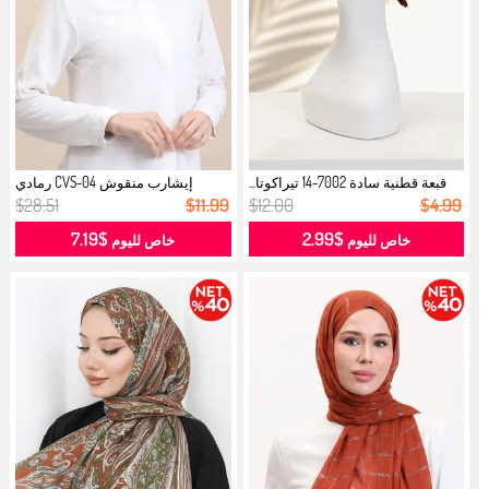
قبعة قطنية سادة 7002-14 تيراكوتا...
إيشارب منقوش CVS-04 رمادي
قرميدي...
$28.51
$11.99
$12.00
$4.99
$7.19
$2.99
خاص لليوم
خاص لليوم