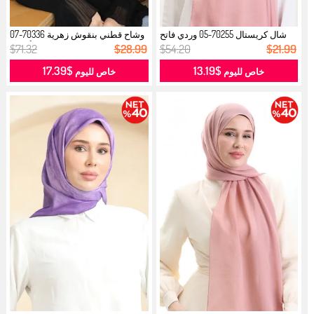
شال كريستال 70255-05 وردي فاتح
وشاح قطني بنقوش زهرية 70336-07
مغبر...
أزرق...
$71.32
$28.99
$54.20
$21.99
$17.39
$13.19
خاص لليوم
خاص لليوم