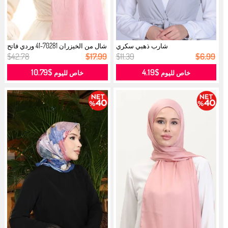
شارب ذهبي سكري
شال من الخيزران 70281-41 وردي فاتح
...
$42.78
$17.99
$11.39
$6.99
$10.79
$4.19
خاص لليوم
خاص لليوم