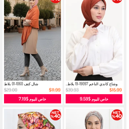
وشاح كاندي الناعم 19097-19 بلاط...
شال كتف 1060-01 بلاط
$29.00
$11.99
$39.93
$15.99
$7.19
$9.59
خاص لليوم
خاص لليوم