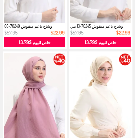
وشاح ناعم منقوش 70245-13 بني
وشاح ناعم منقوش 70249-06
تيراكو...
قرميدي أخض...
$57.05
$22.99
$57.05
$22.99
$13.79
$13.79
خاص لليوم
خاص لليوم