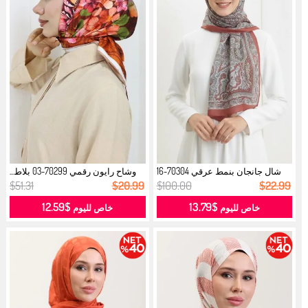
شال جانجان بنمط عرقي 70304-16
وشاح رايون رقمي 70299-03 بلاط...
تيراك...
$51.31
$20.99
$100.00
$22.99
$12.59
$13.79
خاص لليوم
خاص لليوم