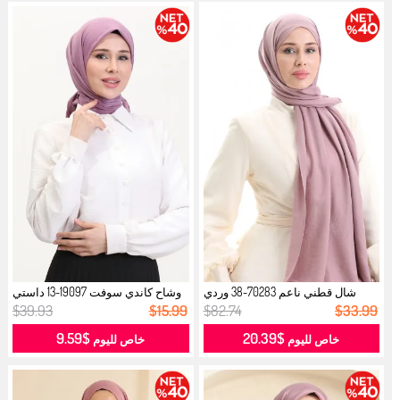
شال قطني ناعم 70283-38 وردي
وشاح كاندي سوفت 19097-13 داستي
باهت...
روز...
$39.93
$15.99
$82.74
$33.99
$9.59
$20.39
خاص لليوم
خاص لليوم