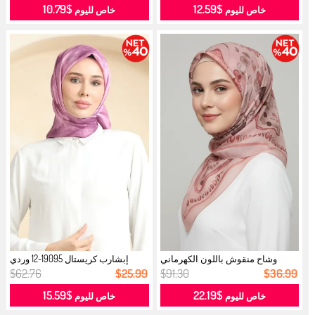
$10.79
$12.59
خاص لليوم
خاص لليوم
وشاح منقوش باللون الكهرماني
إبشارب كريستال 19095-12 وردي
70326-0...
فاتح...
$62.76
$25.99
$91.30
$36.99
$15.59
$22.19
خاص لليوم
خاص لليوم