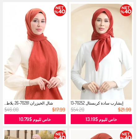
إيشارب سادة كريستال 70252-13
شال الخيزران 70281-26 بلاط...
قرميدي...
$46.00
$17.99
$54.20
$21.99
$10.79
$13.19
خاص لليوم
خاص لليوم