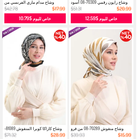
وشاح رايون رقمي 70309-08 أسود
وشاح مدام ماري الفرنسي من
ذهبي...
الفوال 19...
$42.78
$17.99
$51.31
$20.99
$10.79
$12.59
خاص لليوم
خاص لليوم
وشاح منقوش 70289-08 من فرو
وشاح كاراكا كوبرا المنقوش 81089-
المنك ال...
05 ...
$71.32
$28.99
$39.93
$15.99