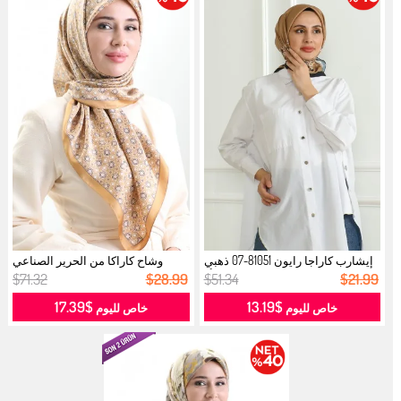
إيشارب كاراجا رايون 81051-07 ذهبي
وشاح كاراكا من الحرير الصناعي
أ...
بنقوش...
$71.32
$28.99
$51.34
$21.99
$17.39
$13.19
خاص لليوم
خاص لليوم