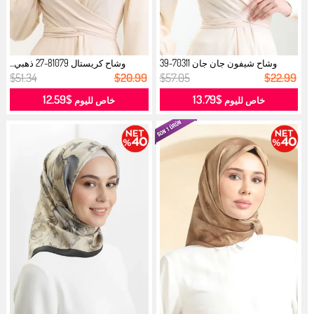
وشاح شيفون جان جان 70311-39
وشاح كريستال 81079-27 ذهبي...
ذهبي...
$51.34
$20.99
$57.05
$22.99
$12.59
$13.79
خاص لليوم
خاص لليوم