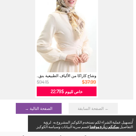
وشاح كاراكا من الألياف الطبيعية بنق...
$94.15
$37.99
$22.79
خاص لليوم
← الصفحة السابقة
الصفحة التالية →
X
لتسهيل عملية الشراء لكم نستخدم الكوكيز المشروع به . لرؤية
التفاصيل
يمكنكم زيارة موقعنا
قسم سرية البيانات وسياسة الكوكيز.