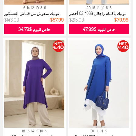
16
14
12
10
8
6
20
16
12
10
8
6
تونيك بأكمام راجلان 4066-05 أخضر
تونيك منقوش من قماش الفسكوز
زم...
1008-04...
$143.00
$57.99
$215.00
$79.99
$34.79
$47.99
خاص لليوم
خاص لليوم
18
16
14
12
10
8
XL
L
M
S