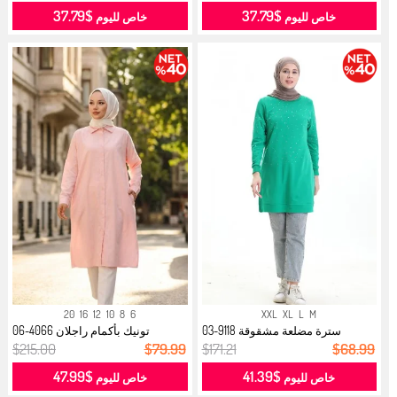
$37.79
$37.79
خاص لليوم
خاص لليوم
20
16
12
10
8
6
XXL
XL
L
M
سترة مضلعة مشقوقة 9118-03
تونيك بأكمام راجلان 4066-06
خضراء...
سلمون...
$215.00
$79.99
$171.21
$68.99
$47.99
$41.39
خاص لليوم
خاص لليوم