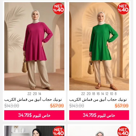
22
20
14
22
20
18
16
14
12
10
8
تونيك حجاب أنيق من قماش الكريب
تونيك حجاب أنيق من قماش الكريب
المن...
المن...
$143.00
$57.99
$143.00
$57.99
$34.79
$34.79
خاص لليوم
خاص لليوم