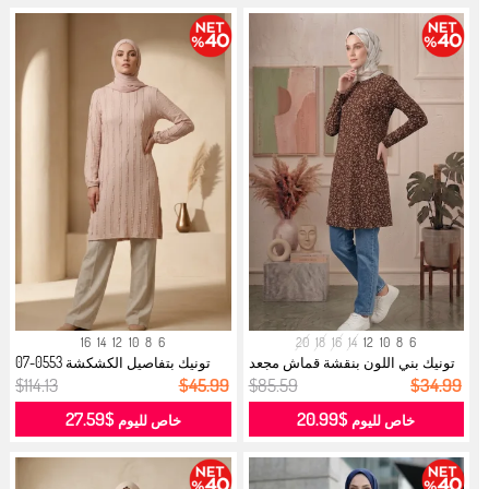
16
14
12
10
8
6
20
18
16
14
12
10
8
6
تونيك بني اللون بنقشة قماش مجعد
تونيك بتفاصيل الكشكشة 0553-07
050...
بيج...
$114.13
$45.99
$85.59
$34.99
$27.59
$20.99
خاص لليوم
خاص لليوم