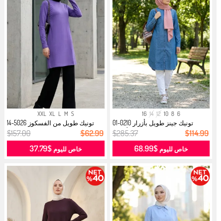
XXL
XL
L
M
S
16
14
12
10
8
6
تونيك جينز طويل بأزرار 0210-01
تونيك طويل من الفسكوز 5026-14
أزرق...
بنفسج...
$157.00
$62.99
$285.37
$114.99
$37.79
$68.99
خاص لليوم
خاص لليوم