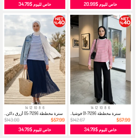
$34.79
$20.99
خاص لليوم
خاص لليوم
14
12
10
8
6
14
12
10
8
6
سترة مخططة 71296-01 فوشيا...
سترة مخططة 71296-05 أزرق داكن...
$143.00
$57.99
$142.67
$57.99
$34.79
$34.79
خاص لليوم
خاص لليوم