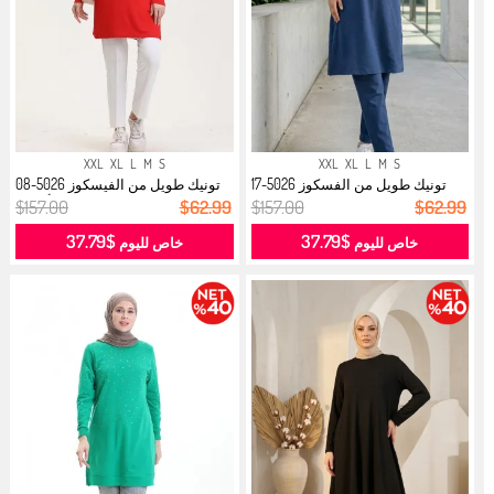
XXL
XL
L
M
S
XXL
XL
L
M
S
تونيك طويل من الفسكوز 5026-17
تونيك طويل من الفيسكوز 5026-08
لون ن...
أحمر...
$157.00
$62.99
$157.00
$62.99
$37.79
$37.79
خاص لليوم
خاص لليوم