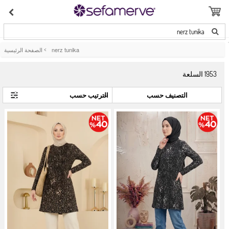
nerz tunika
nerz tunika
>
الصفحة الرئيسية
1953
السلعة
التصنيف حسب