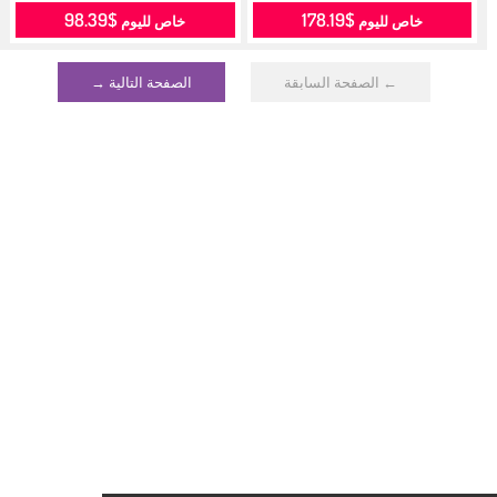
$98.39
$178.19
خاص لليوم
خاص لليوم
← الصفحة السابقة
الصفحة التالية →