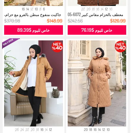
16
14
12
10
8
6
22
20
18
16
14
12
10
معطف بالحزام مقاس كبير 6072-05
جاكيت منفوخ مبطن بالفرو مع حزام،
بني...
61...
$370.98
$148.99
$242.56
$126.99
$89.39
$76.19
خاص لليوم
خاص لليوم
26
24
22
20
18
16
14
12
20
18
16
14
12
10