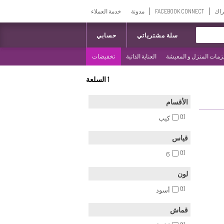
راك
FACEBOOK CONNECT
مدونة
خدمة العملاء
سلة مشترياتي
حسابي
مات المنزل و المعيشة
العناية الذاتية
تخفيضات
1
السلعة
الأقسام
(1)
كيب
قياس
(1)
6
لون
(1)
أسود
قماش