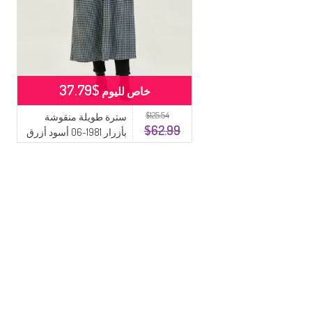
$37.79
خاص لليوم
$125.54
سترة طويلة منقوشة
$62.99
بأزرار 1981-06 أسود أزرق
فاتح