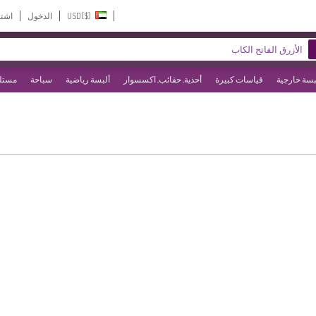
USD($)‎
الدخول
اشت
بسة خارجية
قياسات كبيرة
أحذية, حقائب, اكسسوار
ألبسة رياضية
سباحة
مستلز