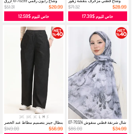
وشاح قطني مزخرف بنقشة زهور
وشاح رايون رقمي 70299-10 أزرق
70336-08...
أنثرا...
$51.31
$20.99
$71.32
$28.99
$12.59
$17.39
خاص لليوم
خاص لليوم
3XL
XXL
XL
L
M
S
شال شرنقة قطني منقوش 70324-07
بنطال جينز بتصميم مطاط عند الخصر
دخاني...
17...
$149.00
$56.99
$86.00
$34.99