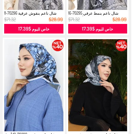
شال ناعم بنمط عرقي 70295-16
شال ناعم بنقوش عرقية 70296-11
أنثراسي...
رمادي...
$71.32
$28.99
$71.32
$28.99
$17.39
$17.39
خاص لليوم
خاص لليوم