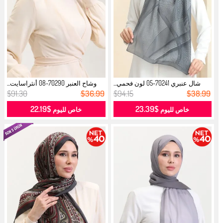
شال عنبري 70241-05 لون فحمي...
وشاح العنبر 70290-08 أنثراسايت...
$91.30
$36.99
$94.15
$38.99
$22.19
$23.39
خاص لليوم
خاص لليوم