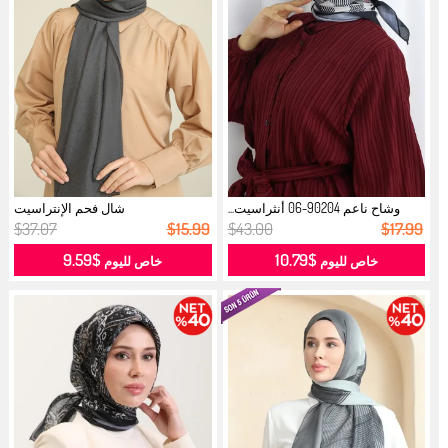
وشاح ناعم 90204-06 أنثراسيت...
شال فحم الإنتراسيت
$37.07
$15.99
$43.00
$17.99
$9.59
$10.79
خاص لليوم
خاص لليوم