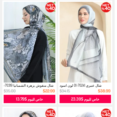
شال عنبري 70241-01 لون اسود
شال منقوش بزهرة الشمبانيا 70319-
فحمي...
15 ...
$95.00
$22.99
$94.15
$38.99
$13.79
$23.39
خاص لليوم
خاص لليوم