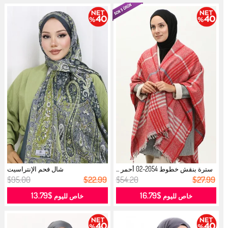
سترة بنقش خطوط 2054-02 أحمر ...
شال فحم الإنتراسيت
$95.00
$22.99
$54.20
$27.99
$13.79
$16.79
خاص لليوم
خاص لليوم