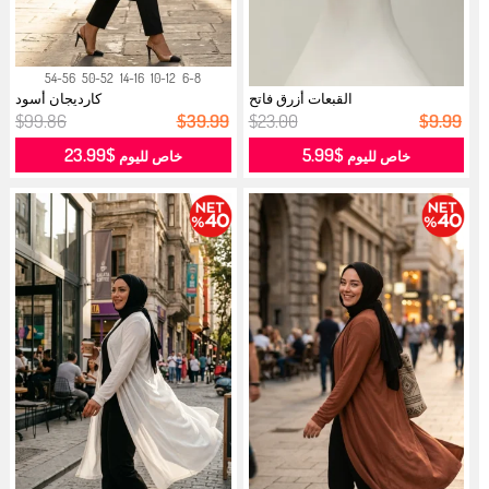
54-56
50-52
14-16
10-12
6-8
القبعات أزرق فاتح
كارديجان أسود
$99.86
$39.99
$23.00
$9.99
$23.99
$5.99
خاص لليوم
خاص لليوم