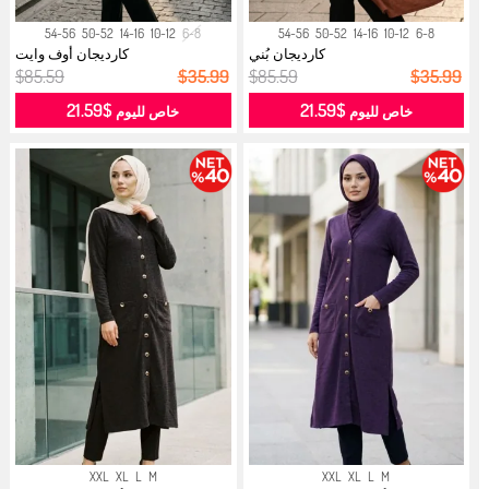
54-56
50-52
14-16
10-12
6-8
54-56
50-52
14-16
10-12
6-8
كارديجان بُني
كارديجان أوف وايت
$85.59
$35.99
$85.59
$35.99
$21.59
$21.59
خاص لليوم
خاص لليوم
XXL
XL
L
M
XXL
XL
L
M