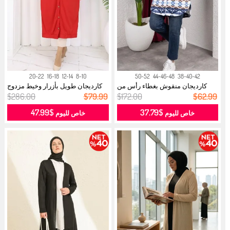
20-22
16-18
12-14
8-10
50-52
44-46-48
38-40-42
كارديجان منقوش بغطاء رأس من
كارديجان طويل بأزرار وخيط مزدوج
القطيفة...
018...
$286.00
$79.99
$172.00
$62.99
$47.99
$37.79
خاص لليوم
خاص لليوم