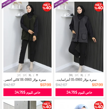
3XL
XXL
XL
L
M
3XL
XXL
XL
L
M
سترة بولار 0960-05 أنثراسايت...
سترة بولار 0960-06 كاكي أخضر...
$142.67
$57.99
$142.67
$57.99
$34.79
$34.79
خاص لليوم
خاص لليوم