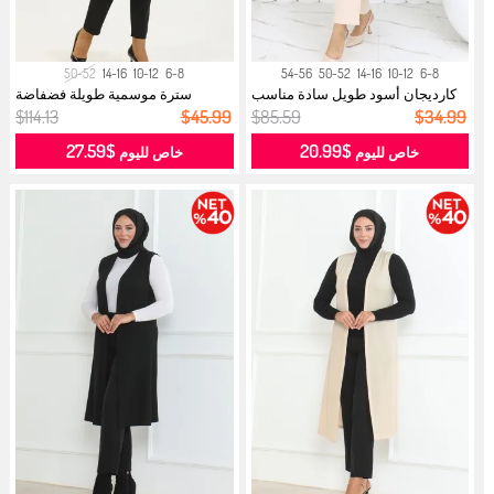
50-52
14-16
10-12
6-8
54-56
50-52
14-16
10-12
6-8
كارديجان أسود طويل سادة مناسب
سترة موسمية طويلة فضفاضة
للموس...
بمقاس كبير...
$114.13
$45.99
$85.59
$34.99
$27.59
$20.99
خاص لليوم
خاص لليوم