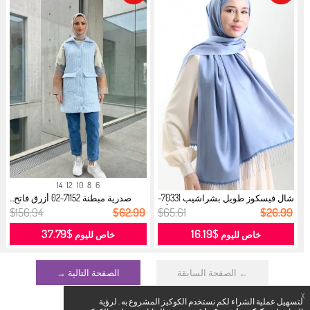
14
12
10
8
6
شال فيسكوز طويل بشراشيب 70331-
صدرية مبطنة 71152-02 أزرق فاتح...
05 أز...
$156.94
$62.99
$65.61
$26.99
$37.79
$16.19
خاص لليوم
خاص لليوم
← الصفحة السابقة
الصفحة التالية →
X
لتسهيل عملية الشراء لكم نستخدم الكوكيز المشروع به . لرؤية