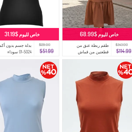
$31.19
$68.99
خاص لليوم
خاص لليوم
$129.00
$343.00
طقم ربطة عنق من
بدلة جسم بدون أكم
$51.99
$114.99
قطعتين من قماش
5024-01 سوداء
أيروبين 0258-01