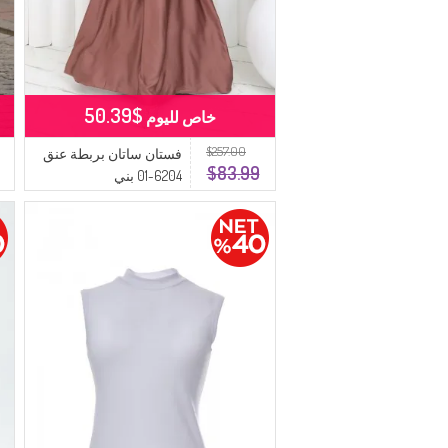
$50.39
خاص لليوم
$257.00
فستان ساتان بربطة عنق
$83.99
6204-01 بني