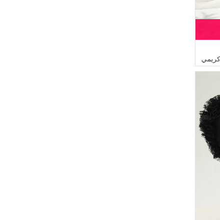
(18)
DLC TEKSTİL
(17)
Gelince
(16)
Mihrişah
(16)
Buğlem
(11)
Algı
(11)
Alfasa
(10)
Serca
(8)
FY Collection
(8)
ATS
(6)
CKS
(4)
Oyya
(3)
Şükran
(3)
Aşeka
(3)
ESMİRA
(3)
SUDENAZ
(3)
SEMALA