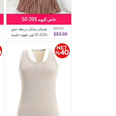
$50.39
خاص لليوم
$257.00
فستان ساتان بربطة عنق
$83.99
6204-02 لون قهوة حليبية