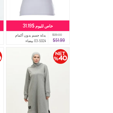
$31.19
خاص لليوم
$129.00
بدلة جسم بدون أكمام
$51.99
5024-03 بيضاء