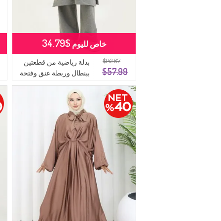
$34.79
خاص لليوم
$142.67
بدلة رياضية من قطعتين
$57.99
ببنطال وربطة عنق وفتحة
مزدوجة 0002-01 رمادي