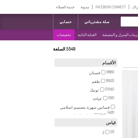
راك
FACEBOOK CONNECT
مدونة
خدمة العملاء
سلة مشترياتي
حسابي
مات المنزل و المعيشة
العناية الذاتية
تخفيضات
5549
السلعة
الأقسام
(1881)
فستان
(862)
طقم
(706)
تونيك
(511)
عباءه
فساتين سهرة بتصميم اسلامي
(421)
(241)
بيجامة الرياضة
قياس
(201)
سترة بدون أكمام
(2)
(164)
2
تنورة