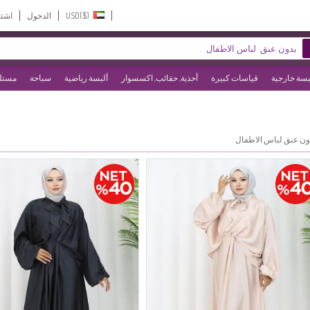
USD($)‎
الدخول
اشت
بسة خارجية
قياسات كبيرة
أحذية, حقائب, اكسسوار
ألبسة رياضية
سباحة
مستلز
ون عنق لباس الاطفال