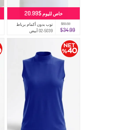
$20.99
خاص لليوم
$85.59
توب بدون أكمام برباط
$34.99
5039-02 أبيض