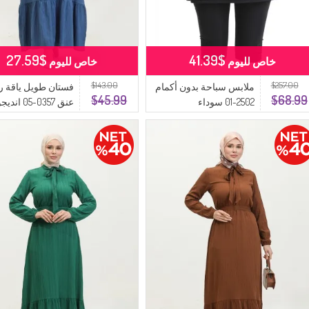
$27.59
$41.39
خاص لليوم
خاص لليوم
$143.00
$257.00
ملابس سباحة بدون أكمام
فستان طويل ياقة ر
$45.99
$68.99
2502-01 سوداء
عنق 0357-05 انديجو