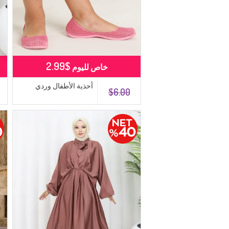
$2.99
خاص لليوم
أحذية الأطفال وردي
$6.00