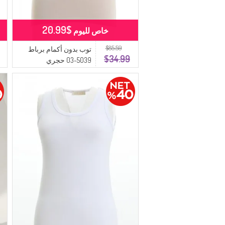
$20.99
خاص لليوم
$85.59
توب بدون أكمام برباط
$34.99
5039-03 حجري