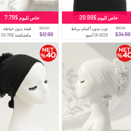
$7.79
$20.99
خاص لليوم
خاص لليوم
$32.00
$85.59
توب بدون أكمام برباط
قبعة بدون خياطة
$12.99
$34.99
5039-01 أسود
مكشكشة 7012-03 كريمي