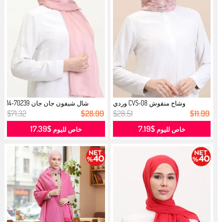
وشاح منقوش CVS-08 وردي
شال شيفون جان جان 70239-14
وردي...
$71.32
$28.99
$28.51
$11.99
$17.39
$7.19
خاص لليوم
خاص لليوم