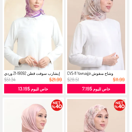
وشاح منقوش CVS-11 Yavruağzı
إيشارب سوفت قطن 19092-21 وردي
بودرا...
$51.34
$21.99
$28.51
$11.99
$13.19
$7.19
خاص لليوم
خاص لليوم