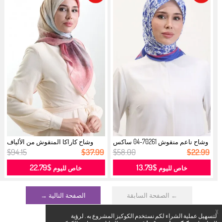
وشاح ناعم منقوش 70261-04 ساكس
وشاح كاراكا المنقوش من الألياف
بينك...
الطب...
$94.15
$37.99
$58.00
$22.99
$22.79
$13.79
خاص لليوم
خاص لليوم
← الصفحة السابقة
الصفحة التالية →
X
لتسهيل عملية الشراء لكم نستخدم الكوكيز المشروع به . لرؤية