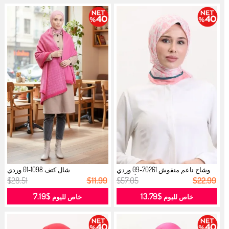
وشاح ناعم منقوش 70261-09 وردي
شال كتف 1098-01 وردي
أخضر ...
$28.51
$11.99
$57.05
$22.99
$7.19
$13.79
خاص لليوم
خاص لليوم