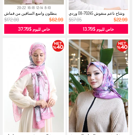
20-22
16-18
12-14
8-10
وشاح ناعم منقوش 70245-08 وردي
بنطلون واسع الساقين من قماش
فاتح ...
الكريب ...
$172.00
$62.99
$57.05
$22.99
$37.79
$13.79
خاص لليوم
خاص لليوم