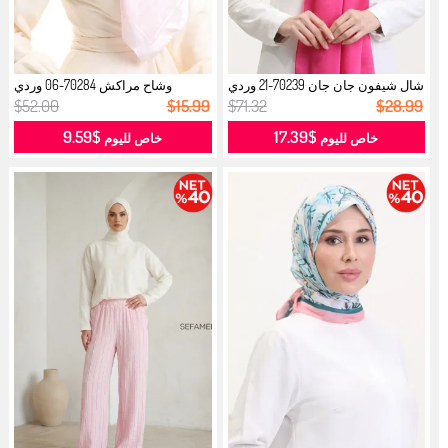
شال شيفون جان جان 70239-21 وردي
وشاح مراكش 70284-06 وردي
...
$52.00
$15.99
$71.32
$28.99
$9.59
$17.39
خاص لليوم
خاص لليوم