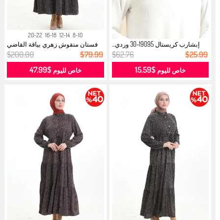
20-22
16-18
12-14
8-10
إبشارب كريستال 19095-30 وردي...
فستان منقوش زهري بياقة القاضي
0197-...
$200.00
$79.99
$62.76
$25.99
$47.99
$15.59
خاص لليوم
خاص لليوم