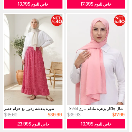
$13.79
$17.39
خاص لليوم
خاص لليوم
شال جاكار بزهرة مادام ماري 19086-
تنورة بنقشة زهور مع حزام خصر
11...
مطاطي ...
$115.00
$39.99
$39.93
$17.99
$23.99
$10.79
خاص لليوم
خاص لليوم