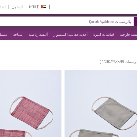
USD($)‎
الدخول
اشت
بسة خارجية
قياسات كبيرة
أحذية, حقائب, اكسسوار
ألبسة رياضية
سباحة
مستلز
سمات ÇOCUK AYAKKABI