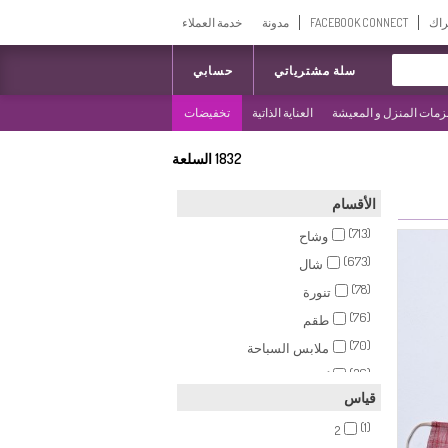
راك
FACEBOOK CONNECT
مدونة
خدمة العملاء
سلة مشترياتي
حسابي
مات المنزل و المعيشة
العناية الذاتية
تخفيضات
1832
السلعة
الأقسام
(713)
وشاح
(673)
شال
(78)
تنورة
(76)
طقم
(70)
ملابس السباحة
(36)
كيب
قياس
(29)
سترة بدون أكمام
(1)
(27)
2
أقنعة