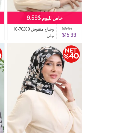
$9.59
خاص لليوم
$39.93
وشاح منقوش 70289-10
$15.99
نيلي