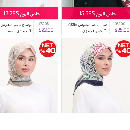
$13.79
$15.59
خاص لليوم
خاص لليوم
$57.05
$63.00
شال ناعم منقوش 70318-
$22.99
$25.99
17 أحمر قرمزي
10 رمادي أسود