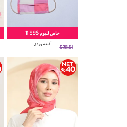
$11.99
خاص لليوم
أقنعة وردي
$28.51