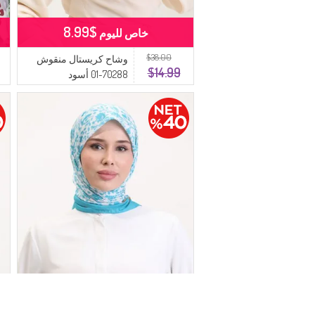
$8.99
خاص لليوم
$38.00
وشاح كريستال منقوش
$14.99
70288-01 أسود