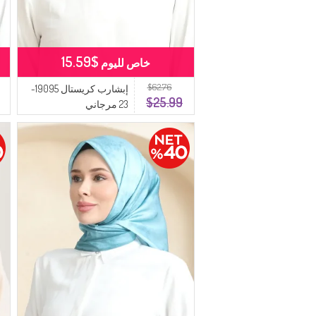
$15.59
خاص لليوم
$62.76
إبشارب كريستال 19095-
$25.99
23 مرجاني