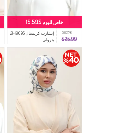
$15.59
خاص لليوم
$62.76
إيشارب كريستال 19095-21
$25.99
بترولي