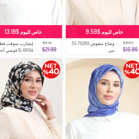
$13.19
$9.59
خاص لليوم
خاص لليوم
$51.34
$39.93
وشاح منقوش 70289-03
إيشارب سوفت قط
$21.99
$15.99
بني
19094-15 فوشي أخضر