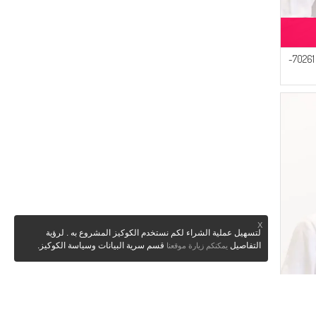
(1)
أحمر كلاريت فاتح
(1)
وردي باهت فاتح
(1)
وردي حلوى
وشاح ناعم منقوش 70261-
(1)
الأرجواني الداكن
(1)
ليلكي غامق
(1)
بتي داكن
(1)
أحمر مُرجاني
(1)
زهري البشرة
(1)
أخضر عشبي
(1)
زهري فاتح
(1)
أزرق مائل الى الأخضر
(1)
أصفر فاتح
X
لتسهيل عملية الشراء لكم نستخدم الكوكيز المشروع به . لرؤية
(1)
دوري
التفاصيل
قسم سرية البيانات وسياسة الكوكيز.
يمكنكم زيارة موقعنا
(1)
عاجي
(1)
لون بيج
(1)
الأرجواني الفاتح