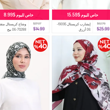
$8.99
$15.59
خاص لليوم
خاص لليوم
$37.07
$62.76
إيشارب كريستال 19095-
وشاح كريستال من
$14.99
$25.99
06 أزرق
70288-06 بيج