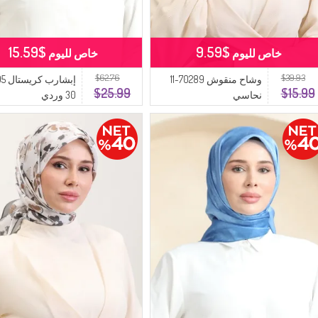
$15.59
$9.59
خاص لليوم
خاص لليوم
$62.76
$39.93
وشاح منقوش 70289-11
$25.99
$15.99
نحاسي
30 وردي