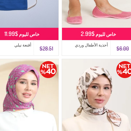
$11.99
$2.99
خاص لليوم
خاص لليوم
أحذية الأطفال وردي
أقنعة نيلي
$28.51
$6.00