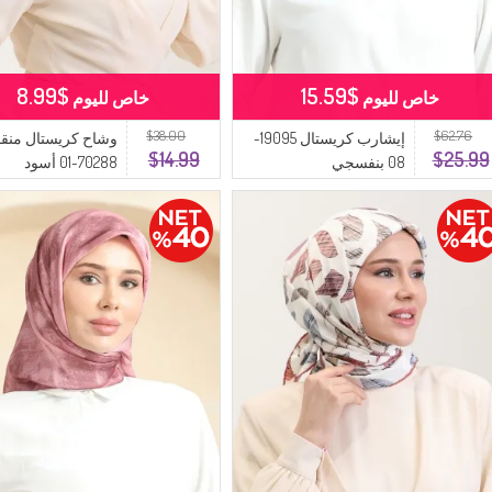
$8.99
$15.59
خاص لليوم
خاص لليوم
$38.00
$62.76
إيشارب كريستال 19095-
وشاح كريستال من
$14.99
$25.99
08 بنفسجي
70288-01 أسود