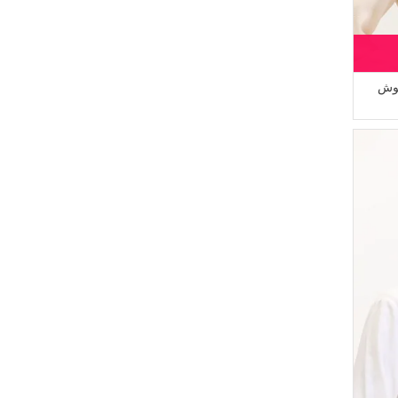
MODA MAYSA
(2)
أخضر كاكي باهت
(3)
SUDENAZ
(2)
بيج داكن مائل الى الوردي
(2)
White Bird
(2)
أصفر زعفران
(2)
Alperen
(2)
وردي داكن
قوش
(1)
ATS
(2)
بيج فاتح
(1)
STİLGO
(2)
أخضر حنا
(1)
Jewelicon
(2)
موف
(1)
ÜNRA GİYİM
(2)
بودرة فاتح
(1)
EYP TEKSTİL
(2)
خوخي فاتح
(2)
أزرق داكن
(2)
بيج مائل الى الوردي
(2)
رمادي
(1)
اخضر فاتح
(1)
رمادي داكن
(1)
برقوقي غامق
(1)
ليلكي فاتح