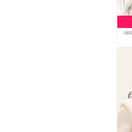
DLC TEKSTİL
(4)
سيمون فاتح
(25)
Alfasa
(4)
أزرق كحلي
(23)
Peressa Eşarp
(4)
أزرق ثلجي
(19)
BUTİK SUDE
(4)
أخضر
(4)
إبشارب كريستال 19095-
AY MİNA BY DİLEK AKHİSARLI
(4)
برلماني
(17)
Pinkrose
(4)
باودر داكن
(17)
Enes Eşarp
(3)
رمادي فاتح
(14)
Moda Kaşmir
(3)
كراميل
(11)
Respiro
(3)
أحمر كلاريت داكن
(8)
Sefamerve
(3)
نحاس
(8)
SAMARA
(3)
رغوة العسل
(7)
Bwest
(3)
كاكي داكن
(7)
Bürün
(3)
أزرق زيتي
(7)
LE FABRİC
(3)
أزرق فاتح
(6)
AFC
(3)
Renkli
(4)
Ay Mina By Dilek Akhisarlı
(3)
بني فاتح
(3)