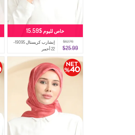
$15.59
خاص لليوم
$62.76
إبشارب كريستال 19095-
$25.99
22 أحمر