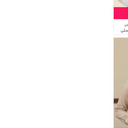
(2)
أزرق زيتي داكن
(2)
لون البشرة
(1)
وردي داكن
ن