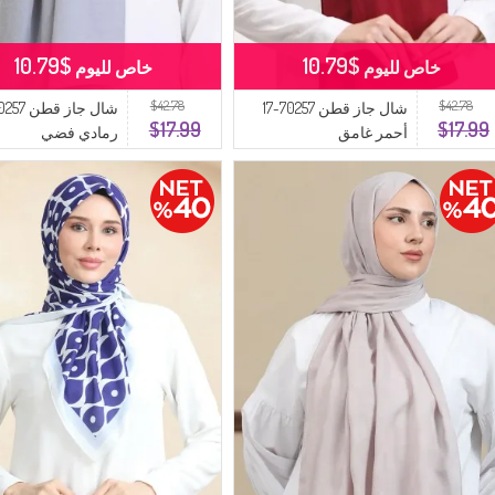
$10.79
$10.79
خاص لليوم
خاص لليوم
$42.78
$42.78
شال جاز قطن 70257-17
$17.99
$17.99
أحمر غامق
رمادي فضي