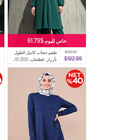
$61.79
خاص لليوم
$256.83
طقم حجاب كامل الطول
9
$102.99
بأزرار، قطعتان، 2232-01،
أخضر زمردي