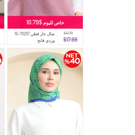
$10.79
خاص لليوم
$42.78
شال جاز قطن 70257-16
$17.99
وردي فاتح