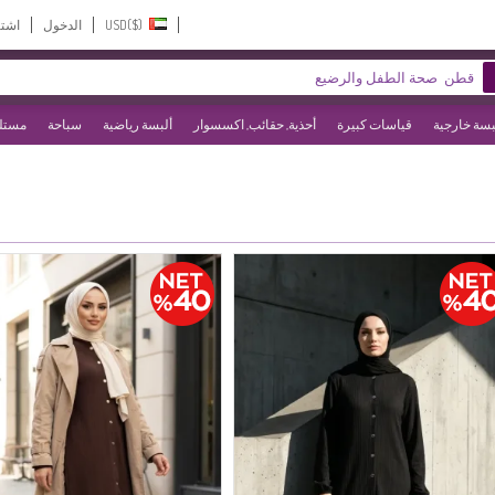
USD($)‎
الدخول
اشت
بسة خارجية
قياسات كبيرة
أحذية, حقائب, اكسسوار
ألبسة رياضية
سباحة
مستلز