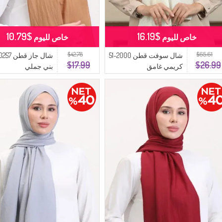
$10.79
$16.19
خاص لليوم
خاص لليوم
$42.78
$65.61
شال سوفت قطن 2000-51
$17.99
$26.99
كريمي غامق
بني جملي