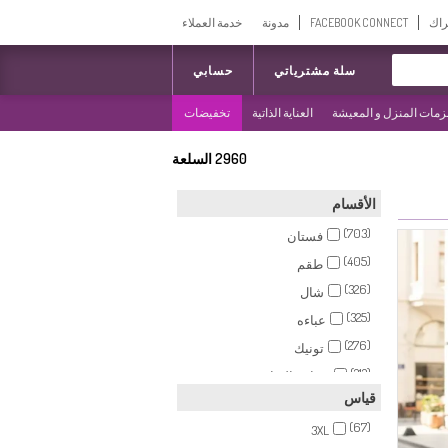
راك
FACEBOOK CONNECT
مدونة
خدمة العملاء
سلة مشترياتي
حسابي
مات المنزل و المعيشة
العناية الذاتية
تخفيضات
2960
السلعة
الأقسام
(703)
فستان
(405)
طقم
(326)
شال
(325)
عباءه
(276)
تونيك
(212)
بيجامة الرياضة
قياس
(193)
وشاح
(67)
(122)
3XL
بنطال