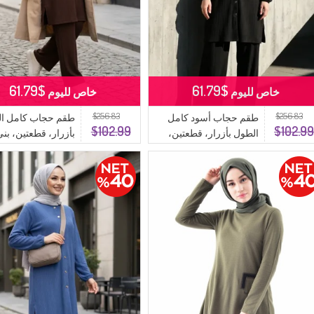
$61.79
$61.79
خاص لليوم
خاص لليوم
$256.83
$256.83
طقم حجاب أسود كامل
طقم حجاب كامل ا
$102.99
$102.9
الطول بأزرار، قطعتين،
بأزرار، قطعتين، بني
2232-05
اللون، 2232-04