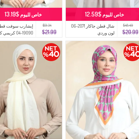
$13.19
$12.59
خاص لليوم
خاص لليوم
$51.34
$48.49
شال قطن جاكار 2071-06
إيشارب سوفت قط
$21.99
$20.99
لون وردي
19090-04 كريمي كحلي