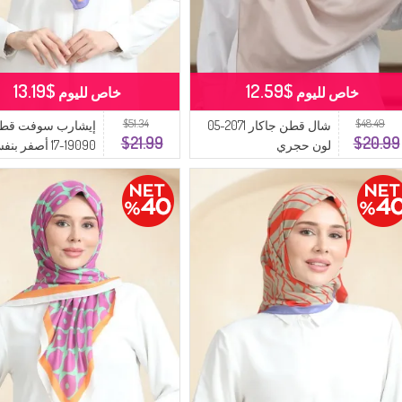
$13.19
$12.59
خاص لليوم
خاص لليوم
$51.34
$48.49
شال قطن جاكار 2071-05
إيشارب سوفت قط
$21.99
$20.99
لون حجري
19090-17 أصفر بنفسجي