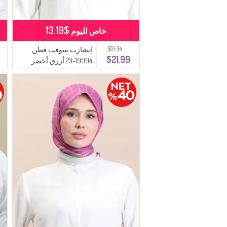
$13.19
خاص لليوم
$51.34
إيشارب سوفت قطن
$21.99
19094-23 أزرق أخضر