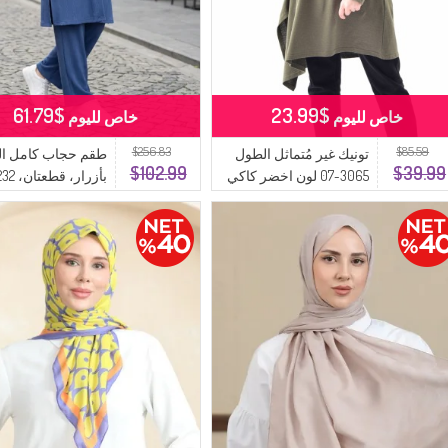
$61.79
$23.99
خاص لليوم
خاص لليوم
$256.83
$85.59
تونيك غير مُتماثل الطول
طقم حجاب كامل ا
$102.99
$39.99
3065-07 لون اخضر كاكي
لون نيلي