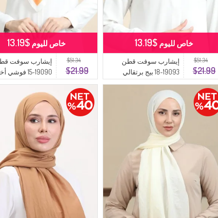
$13.19
$13.19
خاص لليوم
خاص لليوم
$51.34
$51.34
إيشارب سوفت قطن
إيشارب سوفت قط
$21.99
$21.99
19093-18 بيج برتقالي
19090-15 فوشي أخضر