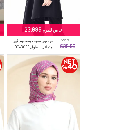
$23.99
خاص لليوم
$85.59
توبانور تونيك بتصميم غير
$39.99
متماثل الطول 3065-06
لون اسود