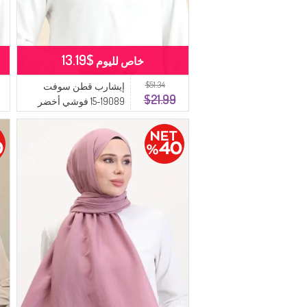
$13.19
خاص لليوم
$51.34
إيشارب قطن سوفت
$21.99
19089-15 فوشي أخضر