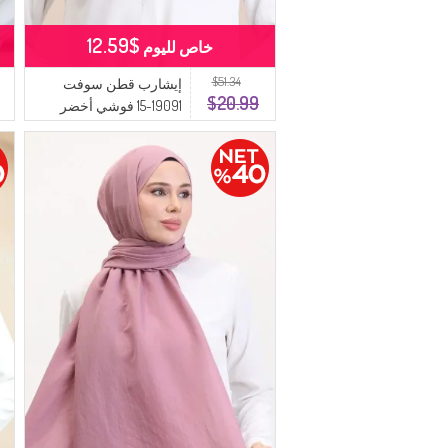
$12.59
خاص لليوم
$51.34
إيشارب قطن سوفت
$20.99
19091-15 فوشي أخضر