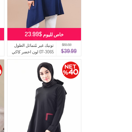
$23.99
خاص لليوم
$85.59
تونيك غير مُتماثل الطول
$39.99
3065-07 لون اخضر كاكي